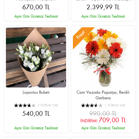
Cipsolu
670,00 TL
2.399,99 TL
Aynı Gün Ücretsiz Teslimat
Aynı Gün Ücretsiz Teslimat
Fırsat
Lisyantus Buketi
Cam Vazoda Papatya, Renkli
Gerbera
2 YORUM VAR
1 YORUM VAR
540,00 TL
990,00 TL
709,00 TL
İNDİRİM!
Aynı Gün Ücretsiz Teslimat
Aynı Gün Ücretsiz Teslimat