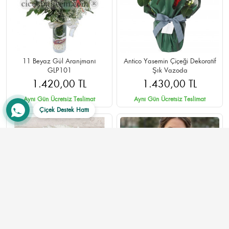
11 Beyaz Gül Aranjmanı
Antico Yasemin Çiçeği Dekoratif
GLP101
Şık Vazoda
1.420,00 TL
1.430,00 TL
Aynı Gün Ücretsiz Teslimat
Aynı Gün Ücretsiz Teslimat
Çiçek Destek Hattı
Papatya Küresi SA509
15 Adet Karışık Lale Buketi -