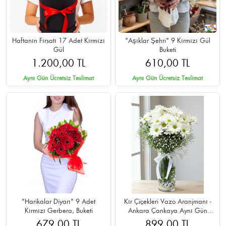
Haftanın Fırsatı 17 Adet Kırmızı
"Aşıklar Şehri" 9 Kırmızı Gül
Gül
Buketi
1.200,00 TL
610,00 TL
Aynı Gün Ücretsiz Teslimat
Aynı Gün Ücretsiz Teslimat
"Harikalar Diyarı" 9 Adet
Kır Çiçekleri Vazo Aranjmanı -
Kırmızı Gerbera, Buketi
Ankara Çankaya Aynı Gün
Teslim
679,00 TL
899,00 TL