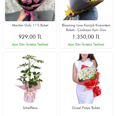
Maritim Gülü 11'li Buket
Blooming Love Karışık Krizantem
Buketi - Çankaya Aynı Gün
Teslimat
929,00 TL
1.350,00 TL
Aynı Gün Ücretsiz Teslimat
Aynı Gün Ücretsiz Teslimat
Schefflera
Güzel Patya Buketi