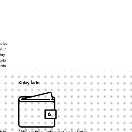
talya
rdur
tay
arta
rsin
Kolay İade
işin
Aldığınız ürünü iade etmek hiç bu kadar