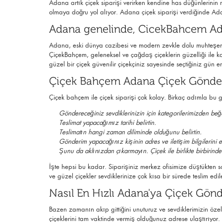
Adana artık çiçek siparişi verirken kendine has düğünlerinin
olmaya doğru yol alıyor. Adana çiçek siparişi verdiğinde Ada
Adana genelinde, CicekBahcem Adan
Adana, eski dünya cazibesi ve modern zevkle dolu muhteşem
ÇiçekBahçem, geleneksel ve çağdaş çiçeklerin güzelliği ile kar
güzel bir çiçek güvenilir çiçekçiniz sayesinde seçtiğiniz gün e
Çiçek Bahçem Adana Çiçek Gönderi
Çiçek bahçem ile çiçek siparişi çok kolay. Birkaç adımla bu
Göndereceğiniz sevdiklerinizin için kategorilerimizden beğe
Teslimat yapacağımız tarihi belirtin.
Teslimatın hangi zaman diliminde olduğunu belirtin.
Gönderim yapacağınız kişinin adres ve iletişim bilgilerini e
Şunu da aklınızdan çıkarmayın. Çiçek ile birlikte birbirinden
İşte hepsi bu kadar. Siparişiniz merkez ofisimize düştükten so
ve güzel çiçekler sevdiklerinize çok kısa bir sürede teslim edil
Nasıl En Hızlı Adana'ya Çiçek Gönd
Bazen zamanın akıp gittiğini unuturuz ve sevdiklerimizin öze
çiçeklerini tam vaktinde vermiş olduğunuz adrese ulaştırıyor.