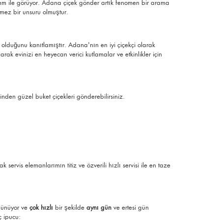
hçem ile görüyor. Adana çiçek gönder artık fenomen bir arama
lmez bir unsuru olmuştur.
olduğunu kanıtlamıştır. Adana'nın en iyi çiçekçi olarak
arak evinizi en heyecan verici kutlamalar ve etkinlikler için
irinden güzel buket çiçekleri gönderebilirsiniz.
ervis elemanlarımın titiz ve özverili hızlı servisi ile en taze
üşünüyor ve
çok hızlı
bir şekilde
aynı gün
ve ertesi gün
ç ipucu: