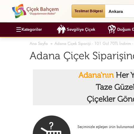
Teslimat Bölgesi
☰
Kategoriler
Sevgiliye Çiçek
Doğum G
Ana Sayfa
Adana Çiçek Siparişi - 101 Gül 70TL İndirim 
Adana Çiçek Siparişin
Adana'nın
Her Y
Taze Güze
Çiçekler Gön
Seçiminizle eşleşen ürün bulunamad