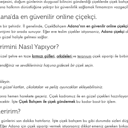
 neşesini, doğum günlerinin duygusal bilincini gönderdiği çiçeklerde çiçek ba
na halkının dürüstlüğüne yakışır bir güvenilirlik sağlamak firmamızın vazgeçi
a'da en güvenilir online çiçekçi.
 bir şehirdir. İl genelinde, ÇiçekBahçem
Adana'nın en güvenilir online çiçekçi
ışımı bir arada sunuyor. Eğer eve teslim çiçekler istiyorsanız,
Adana çiçekçi
ol
n güzel haliyle gelmesi sağlar.
mini Nasıl Yapıyor?
 güzel şehre en taze
kırmızı gülleri
,
orkideleri
ve
teraryum
çiçek siparişi ile birb
ndiğiniz ve sevdiklerininiz hoşuna gidecek bir çiçek seçin.
kleyin.
 güzel kartları, çikolataları ve pelüş oyuncakları ekleyebilirsiniz.
nra hemen harekete geçeriz. Çiçek kadromuz ile en güzel çiçekleri hazırlayarak s
ecektir. İşte
Çiçek Bahçem ile çiçek göndermek
bu kadar basit bir işlem.
eririm?
l günlerini son dakika hatırlarız. İşte çiçek bahçem bu gibi durumda sizleri d
 Eğer Adana için çiçek siparişi vermek istiyorsanız dikkat emeniz gereken birka