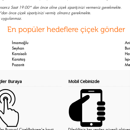
yorsanız Saat 19:00* dan önce oline çiçek siparişinizi vermeniz gerekmekte.
30'dan önce çiçek siparişinizi vermiş olmanız gerekmekte.
et uygulanmaz.
En popüler hedeflere çiçek gönder
İmamoğlu
An
Seyhan
Bu
Karaisalı
Ha
Karataş
Isp
Pozantı
Me
çiler Buraya
Mobil Cebinizde
iler Buraya! ÇiçekBahçem'e kayıt
Dilediğiniz her yerden güvenli alışver