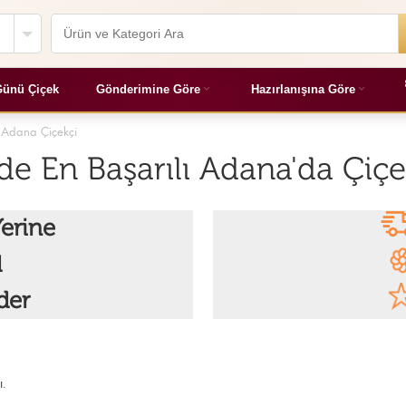
ünü Çiçek
Gönderimine Göre
Hazırlanışına Göre
- Adana Çiçekçi
de En Başarılı Adana'da Çiçe
erine
l
der
ı.