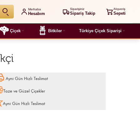
Siparişiniz
Alışveriş
Merhaba
Sipariş Takip
Sepeti
Hesabım
Çiçek
Bitkiler
Türkiye Çiçek Siparişi
kçi
Aynı Gün Hızlı Teslimat
Taze ve Güzel Çiçekler
Aynı Gün Hızlı Teslimat