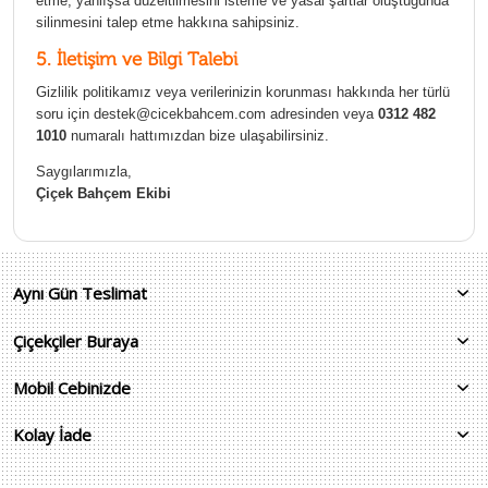
etme, yanlışsa düzeltilmesini isteme ve yasal şartlar oluştuğunda
silinmesini talep etme hakkına sahipsiniz.
5. İletişim ve Bilgi Talebi
Gizlilik politikamız veya verilerinizin korunması hakkında her türlü
soru için
destek@cicekbahcem.com
adresinden veya
0312 482
1010
numaralı hattımızdan bize ulaşabilirsiniz.
Saygılarımızla,
Çiçek Bahçem Ekibi
Aynı Gün Teslimat
Çiçekçiler Buraya
Mobil Cebinizde
Kolay İade