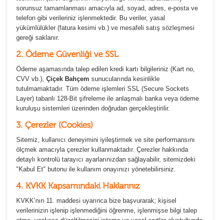
sorunsuz tamamlanması amacıyla ad, soyad, adres, e-posta ve
telefon gibi verileriniz işlenmektedir. Bu veriler, yasal
yükümlülükler (fatura kesimi vb.) ve mesafeli satış sözleşmesi
gereği saklanır.
2. Ödeme Güvenliği ve SSL
Ödeme aşamasında talep edilen kredi kartı bilgileriniz (Kart no,
CVV vb.),
Çiçek Bahçem
sunucularında kesinlikle
tutulmamaktadır. Tüm ödeme işlemleri SSL (Secure Sockets
Layer) tabanlı 128-Bit şifreleme ile anlaşmalı banka veya ödeme
kuruluşu sistemleri üzerinden doğrudan gerçekleştirilir.
3. Çerezler (Cookies)
Sitemiz, kullanıcı deneyimini iyileştirmek ve site performansını
ölçmek amacıyla çerezler kullanmaktadır. Çerezler hakkında
detaylı kontrolü tarayıcı ayarlarınızdan sağlayabilir, sitemizdeki
"Kabul Et" butonu ile kullanım onayınızı yönetebilirsiniz.
4. KVKK Kapsamındaki Haklarınız
KVKK’nın 11. maddesi uyarınca bize başvurarak; kişisel
verilerinizin işlenip işlenmediğini öğrenme, işlenmişse bilgi talep