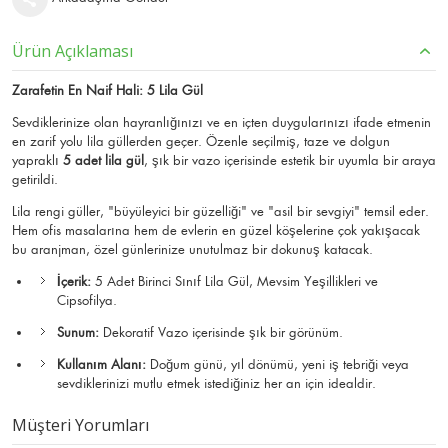
Ürün Açıklaması
Zarafetin En Naif Hali: 5 Lila Gül
Sevdiklerinize olan hayranlığınızı ve en içten duygularınızı ifade etmenin
en zarif yolu lila güllerden geçer. Özenle seçilmiş, taze ve dolgun
yapraklı
5 adet lila gül
, şık bir vazo içerisinde estetik bir uyumla bir araya
getirildi.
Lila rengi güller, "büyüleyici bir güzelliği" ve "asil bir sevgiyi" temsil eder.
Hem ofis masalarına hem de evlerin en güzel köşelerine çok yakışacak
bu aranjman, özel günlerinize unutulmaz bir dokunuş katacak.
İçerik:
5 Adet Birinci Sınıf Lila Gül, Mevsim Yeşillikleri ve
Cipsofilya.
Sunum:
Dekoratif Vazo içerisinde şık bir görünüm.
Kullanım Alanı:
Doğum günü, yıl dönümü, yeni iş tebriği veya
sevdiklerinizi mutlu etmek istediğiniz her an için idealdir.
Müşteri Yorumları