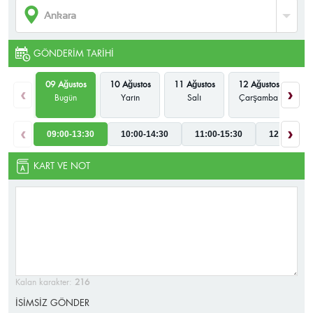
GÖNDERIM TARIHI
09 Ağustos
10 Ağustos
11 Ağustos
12 Ağustos
13
‹
›
Bugün
Yarın
Salı
Çarşamba
P
‹
›
09:00-13:30
10:00-14:30
11:00-15:30
12:00-16:3
KART VE NOT
Kalan karakter:
216
İSİMSİZ GÖNDER