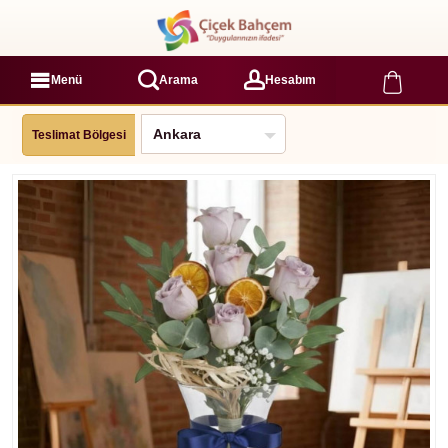
Menü
Arama
Hesabım
Teslimat Bölgesi