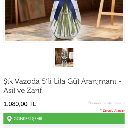
Şık Vazoda 5’li Lila Gül Aranjmanı -
Asil ve Zarif
1.080,00 TL
Durumu:
stokta mevcut
* Zorunlu Alanlar
GÖNDERI ŞEHRI