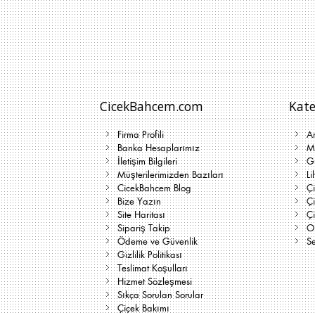
CicekBahcem.com
Kate
Firma Profili
A
Banka Hesaplarımız
Me
İletişim Bilgileri
G
Müşterilerimizden Bazıları
Li
CicekBahcem Blog
Çi
Bize Yazın
Ç
Site Haritası
Ç
Sipariş Takip
On
Ödeme ve Güvenlik
Se
Gizlilik Politikası
Teslimat Koşulları
Hizmet Sözleşmesi
Sıkça Sorulan Sorular
Çiçek Bakımı