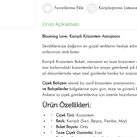
Favorilerime Ekle
Karşılaştırma Listesin
Ürün Açıklaması
Blooming Love: Karışık Krizantem Aranjmanı
Sevdiklerinize doğanın en güzel renklerini hediye edin!
anlarınıza renk katar.
Karışık Krizantem Buketi, mevsimin en taze krizantem 
mor tonlarındaki krizantemler bir araya getirilerek şı
yıl dönümlerinde veya özel günlerde harika bir sürpriz 
Çiçek Bahçem
olarak bu zarif krizantem aranjmanını
ve Bahçelievler
bölgelerine aynı gün, taze ve güvenli b
Ankara içi çiçek gönderimleriniz için özenle hazırlanan 
Ürün Özellikleri:
Çiçek Türü:
Krizantem
Renk:
Karışık (Sarı, Beyaz, Pembe, Mor)
Buket Boyutu:
Orta
Taze Çiçek Garantisi:
Evet