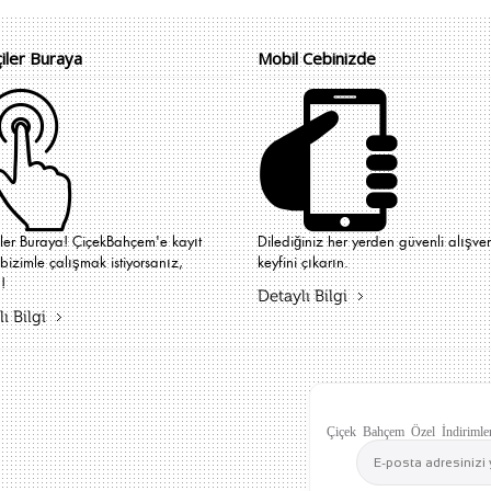
çiler Buraya
Mobil Cebinizde
iler Buraya! ÇiçekBahçem'e kayıt
Dilediğiniz her yerden güvenli alışver
bizimle çalışmak istiyorsanız,
keyfini çıkarın.
!
Detaylı Bilgi
ı Bilgi
Çiçek Bahçem Özel İndirimler