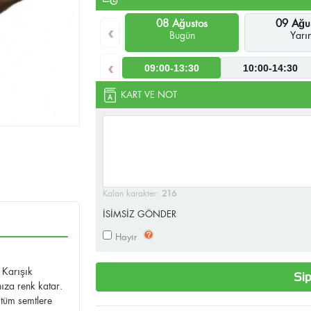
08 Ağustos
09 Ağu
‹
Bugün
Yarı
‹
09:00-13:30
10:00-14:30
KART VE NOT
Kalan karakter:
216
İSİMSİZ GÖNDER
Hayır
 Karışık
Sip
nıza renk katar.
tüm semtlere