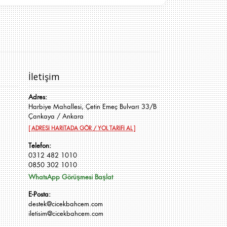
İletişim
Adres:
Harbiye Mahallesi, Çetin Emeç Bulvarı 33/B
Çankaya / Ankara
[ ADRESİ HARİTADA GÖR / YOL TARİFİ AL ]
Telefon:
0312 482 1010
0850 302 1010
WhatsApp Görüşmesi Başlat
E-Posta:
destek@cicekbahcem.com
iletisim@cicekbahcem.com