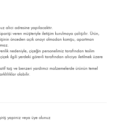
uz alıcı adresine yapılacaktır.
parişi veren müşteriyle iletişim kurulmaya çalışılır. Ürün,
ek kişinin önceden açık onayı olmadan komşu, apartman
ılmaz.
üvenlik nedeniyle, çiçeğin personelimiz tarafından teslim
çek ilgili yerdeki görevli tarafından alıcıya iletilmek üzere
ratif taş ve benzeri yardımcı malzemelerde ürünün temel
klılıklar olabilir.
giriş yapınız
veya
üye olunuz