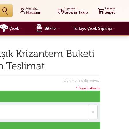
Siparişiniz
Alışveriş
Merhaba
Sipariş Takip
Sepeti
Hesabım
Çiçek
Bitkiler
Türkiye Çiçek Siparişi
şık Krizantem Buketi
n Teslimat
Durumu:
stokta mevcut
* Zorunlu Alanlar