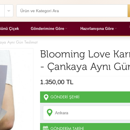
ünü Çiçek
Gönderimine Göre
Hazırlanışına Göre
kaya Aynı Gün Teslimat
Blooming Love Karı
- Çankaya Aynı Gü
1.350,00 TL
GÖNDERI ŞEHRI
GÖNDERIM TARIHI