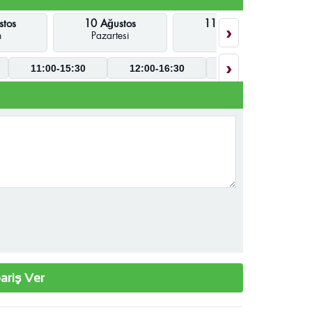
stos
10 Ağustos
11 Ağustos
›
n
Pazartesi
Salı
›
11:00-15:30
12:00-16:30
09:00-17:30
ariş Ver