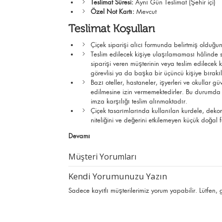
Teslimat Süresi:
Aynı Gün Teslimat (Şehir içi)
Özel Not Kartı:
Mevcut
Teslimat Koşulları
Çiçek siparişi alıcı formunda belirtmiş olduğun
Teslim edilecek kişiye ulaşılamaması hâlinde si
siparişi veren müşterinin veya teslim edilec
görevlisi ya da başka bir üçüncü kişiye bırak
Bazı oteller, hastaneler, işyerleri ve okullar g
edilmesine izin vermemektedirler. Bu durumda çi
imza karşılığı teslim alınmaktadır.
Çiçek tasarımlarında kullanılan kurdele, deko
niteliğini ve değerini etkilemeyen küçük doğal far
Devamı
Müşteri Yorumları
Kendi Yorumunuzu Yazın
Sadece kayıtlı müşterilerimiz yorum yapabilir. Lütfen,