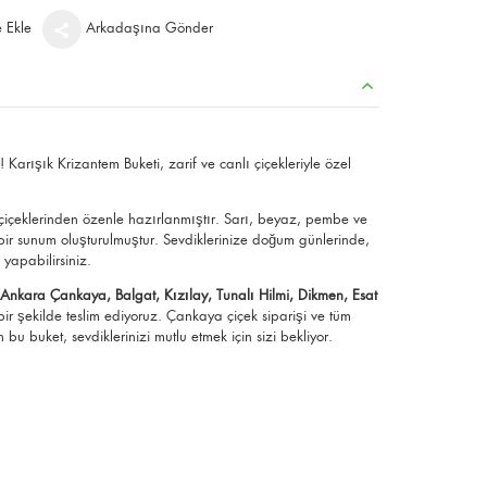
e Ekle
Arkadaşına Gönder
 Karışık Krizantem Buketi, zarif ve canlı çiçekleriyle özel
çiçeklerinden özenle hazırlanmıştır. Sarı, beyaz, pembe ve
k bir sunum oluşturulmuştur. Sevdiklerinize doğum günlerinde,
yapabilirsiniz.
;
Ankara Çankaya, Balgat, Kızılay, Tunalı Hilmi, Dikmen, Esat
ir şekilde teslim ediyoruz. Çankaya çiçek siparişi ve tüm
bu buket, sevdiklerinizi mutlu etmek için sizi bekliyor.