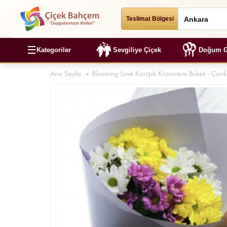
Teslimat Bölgesi
☰
Kategoriler
Sevgiliye Çiçek
Doğum G
Ana Sayfa
Blooming Love Karışık Krizantem Buketi - Çan