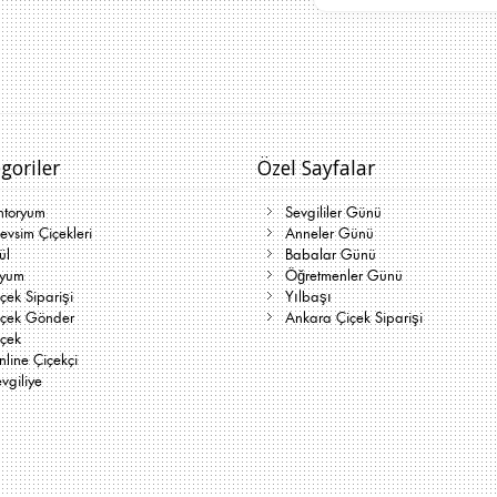
goriler
Özel Sayfalar
ntoryum
Sevgililer Günü
vsim Çiçekleri
Anneler Günü
ül
Babalar Günü
lyum
Öğretmenler Günü
çek Siparişi
Yılbaşı
içek Gönder
Ankara Çiçek Siparişi
içek
line Çiçekçi
vgiliye