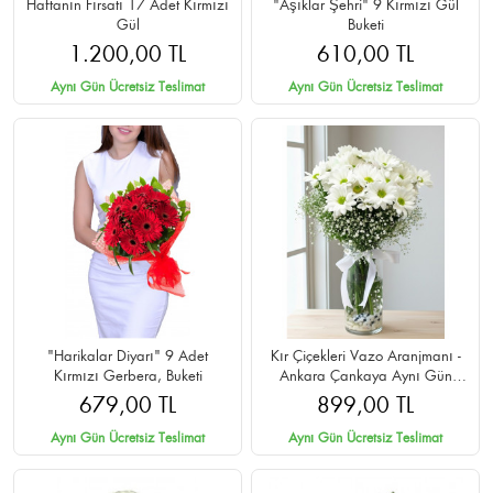
Haftanın Fırsatı 17 Adet Kırmızı
"Aşıklar Şehri" 9 Kırmızı Gül
Gül
Buketi
1.200,00 TL
610,00 TL
Aynı Gün Ücretsiz Teslimat
Aynı Gün Ücretsiz Teslimat
"Harikalar Diyarı" 9 Adet
Kır Çiçekleri Vazo Aranjmanı -
Kırmızı Gerbera, Buketi
Ankara Çankaya Aynı Gün
Teslim
679,00 TL
899,00 TL
Aynı Gün Ücretsiz Teslimat
Aynı Gün Ücretsiz Teslimat