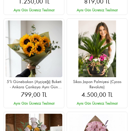
1.250,00 TL
819,00 TL
Aynı Gün Ücretsiz Teslimat
Aynı Gün Ücretsiz Teslimat
5'li Günebakan (Ayçiçeği) Buketi
Sikas Japon Palmiyesi (Cycas
- Ankara Çankaya Aynı Gün
Revoluta)
Teslimat
799,00 TL
4.500,00 TL
Aynı Gün Ücretsiz Teslimat
Aynı Gün Ücretsiz Teslimat