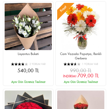
Fırsat
Lisyantus Buketi
Cam Vazoda Papatya, Renkli
Gerbera
2 YORUM VAR
1 YORUM VAR
540,00 TL
990,00 TL
709,00 TL
İNDİRİM!
Aynı Gün Ücretsiz Teslimat
Aynı Gün Ücretsiz Teslimat