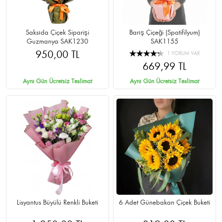
Saksıda Çiçek Siparişi
Barış Çiçeği (Spatifilyum)
Guzmanya SAK1230
SAK1155
950,00 TL
1 YORUM VAR
669,99 TL
Aynı Gün Ücretsiz Teslimat
Aynı Gün Ücretsiz Teslimat
Lisyantus Büyülü Renkli Buketi
6 Adet Günebakan Çiçek Buketi