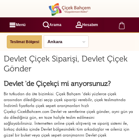
Menü
Arama
Hesabım
Teslimat Bölgesi
Devlet Çiçek Siparişi, Devlet Çiçek
Gönder
Devlet 'de Çiçekçi mi arıyorsunuz?
Bir tutkudan da öte bizimkisi. Çiçek Bahçem ‘deki yüzlerce çiçek
arasından dilediğinizi seçip çiçek siparişi verebilir, çiçek
teslimatında
İndirimli fiyatlarla çiçek sepeti aranjmanları
hızlı
Çiçekçi
CicekBahcem.com Devlet
ve semtlerine çiçek gönder, aynı gün ya
da dilediğiniz gün, en taze haliyle teslim edilmesini
sağlayabilirsiniz. İnternetten online çiçek alışveriş ve sipariş sistemi ile,
birkaç dakika içinde Devlet bölgesindeki tüm arkadaşlar ve aileniz için
güzel bir buket veya çiçek sepeti aranjmanını Devlet çiçek