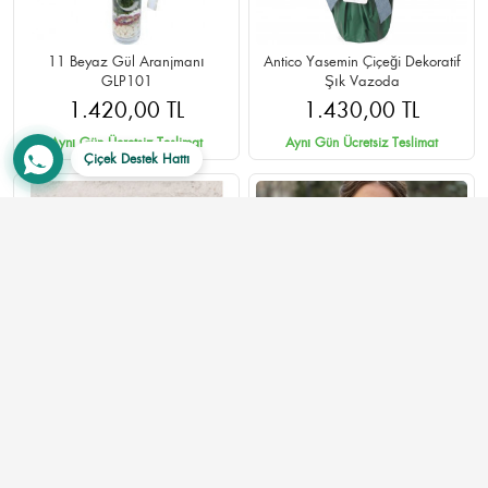
11 Beyaz Gül Aranjmanı
Antico Yasemin Çiçeği Dekoratif
GLP101
Şık Vazoda
1.420,00 TL
1.430,00 TL
Aynı Gün Ücretsiz Teslimat
Aynı Gün Ücretsiz Teslimat
Çiçek Destek Hattı
Papatya Küresi SA509
15 Adet Karışık Lale Buketi -
Renkli Bahar Esintisi
3.845,00 TL
12 YORUM VAR
1.550,00 TL