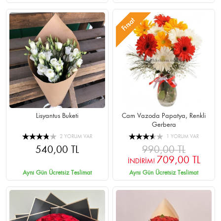
Fırsat
Lisyantus Buketi
Cam Vazoda Papatya, Renkli
Gerbera
2 YORUM VAR
1 YORUM VAR
540,00 TL
990,00 TL
709,00 TL
İNDİRİM!
Aynı Gün Ücretsiz Teslimat
Aynı Gün Ücretsiz Teslimat