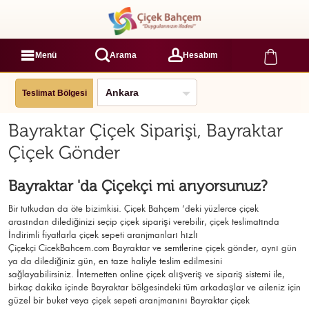
Menü
Arama
Hesabım
Teslimat Bölgesi
Bayraktar Çiçek Siparişi, Bayraktar
Çiçek Gönder
Bayraktar 'da Çiçekçi mi arıyorsunuz?
Bir tutkudan da öte bizimkisi. Çiçek Bahçem ‘deki yüzlerce çiçek
arasından dilediğinizi seçip çiçek siparişi verebilir, çiçek
teslimatında
İndirimli fiyatlarla çiçek sepeti aranjmanları
hızlı
Çiçekçi
CicekBahcem.com Bayraktar
ve semtlerine çiçek gönder, aynı gün
ya da dilediğiniz gün, en taze haliyle teslim edilmesini
sağlayabilirsiniz. İnternetten online çiçek alışveriş ve sipariş sistemi ile,
birkaç dakika içinde Bayraktar bölgesindeki tüm arkadaşlar ve aileniz için
güzel bir buket veya çiçek sepeti aranjmanını Bayraktar çiçek