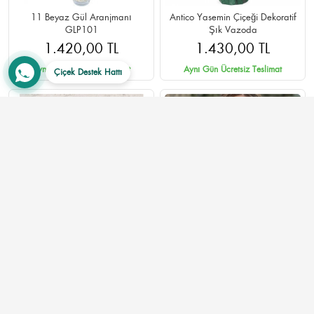
11 Beyaz Gül Aranjmanı
Antico Yasemin Çiçeği Dekoratif
GLP101
Şık Vazoda
1.420,00 TL
1.430,00 TL
Aynı Gün Ücretsiz Teslimat
Aynı Gün Ücretsiz Teslimat
Çiçek Destek Hattı
Papatya Küresi SA509
15 Adet Karışık Lale Buketi -
Renkli Bahar Esintisi
3.845,00 TL
12 YORUM VAR
1.550,00 TL
Aynı Gün Ücretsiz Teslimat
Aynı Gün Ücretsiz Teslimat