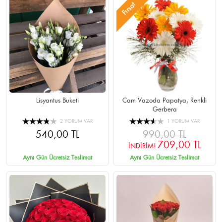
Fırsat
Lisyantus Buketi
Cam Vazoda Papatya, Renkli
Gerbera
2 YORUM VAR
1 YORUM VAR
540,00 TL
990,00 TL
709,00 TL
İNDİRİM!
Aynı Gün Ücretsiz Teslimat
Aynı Gün Ücretsiz Teslimat