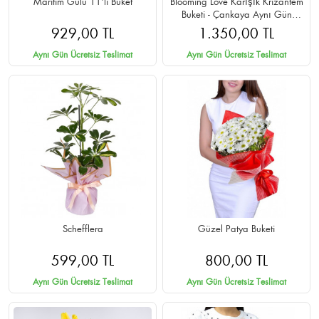
Maritim Gülü 11'li Buket
Blooming Love Karışık Krizantem
Buketi - Çankaya Aynı Gün
Teslimat
929,00 TL
1.350,00 TL
Aynı Gün Ücretsiz Teslimat
Aynı Gün Ücretsiz Teslimat
Schefflera
Güzel Patya Buketi
599,00 TL
800,00 TL
Aynı Gün Ücretsiz Teslimat
Aynı Gün Ücretsiz Teslimat