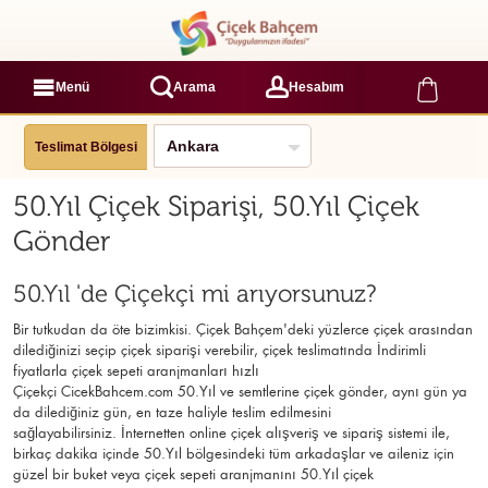
Menü
Arama
Hesabım
Teslimat Bölgesi
50.Yıl Çiçek Siparişi, 50.Yıl Çiçek
Gönder
50.Yıl 'de Çiçekçi mi arıyorsunuz?
Bir tutkudan da öte bizimkisi. Çiçek Bahçem'deki yüzlerce çiçek arasından
dilediğinizi seçip çiçek siparişi verebilir, çiçek
teslimatında İndirimli
fiyatlarla çiçek sepeti aranjmanları
hızlı
Çiçekçi
CicekBahcem.com 50.Yıl
ve semtlerine çiçek gönder, aynı gün ya
da dilediğiniz gün, en taze haliyle teslim edilmesini
sağlayabilirsiniz. İnternetten online çiçek alışveriş ve sipariş sistemi ile,
birkaç dakika içinde 50.Yıl bölgesindeki tüm arkadaşlar ve aileniz için
güzel bir buket veya çiçek sepeti aranjmanını 50.Yıl çiçek