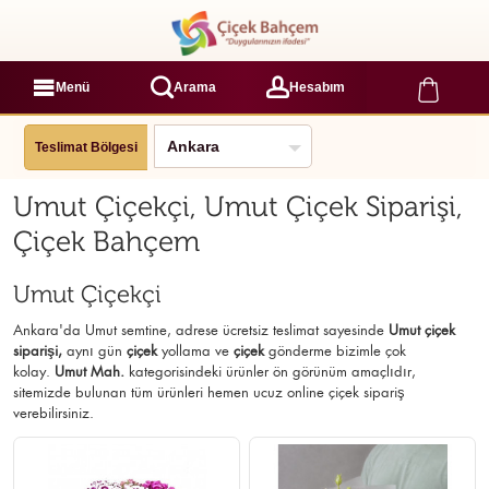
Menü
Arama
Hesabım
Teslimat Bölgesi
Umut Çiçekçi, Umut Çiçek Siparişi,
Çiçek Bahçem
Umut Çiçekçi
Ankara'da Umut semtine, adrese ücretsiz teslimat sayesinde
Umut çiçek
siparişi,
aynı gün
çiçek
yollama ve
çiçek
gönderme bizimle çok
kolay.
Umut Mah.
kategorisindeki ürünler ön görünüm amaçlıdır,
sitemizde bulunan tüm ürünleri hemen ucuz online çiçek sipariş
verebilirsiniz.