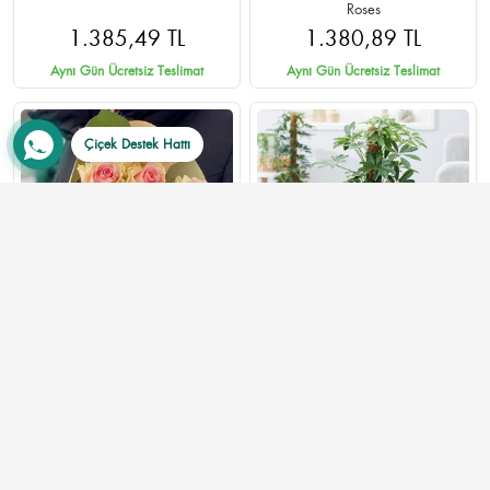
Roses
1.385,49 TL
1.380,89 TL
Aynı Gün Ücretsiz Teslimat
Aynı Gün Ücretsiz Teslimat
Çiçek Destek Hattı
7 Adet Pembe Gül Buketi -
Schefflera (Şeflera) Çiçeği
Ankara Çankaya Aynı Gün
Teslimat
820,00 TL
1.400,00 TL
Aynı Gün Ücretsiz Teslimat
Aynı Gün Ücretsiz Teslimat