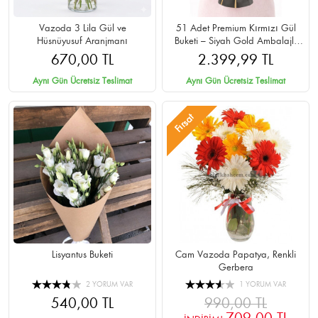
Vazoda 3 Lila Gül ve
51 Adet Premium Kırmızı Gül
Hüsnüyusuf Aranjmanı
Buketi – Siyah Gold Ambalajlı
Cipsolu
670,00 TL
2.399,99 TL
Aynı Gün Ücretsiz Teslimat
Aynı Gün Ücretsiz Teslimat
Fırsat
Lisyantus Buketi
Cam Vazoda Papatya, Renkli
Gerbera
2 YORUM VAR
1 YORUM VAR
540,00 TL
990,00 TL