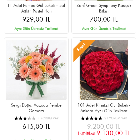
11 Adet Pembe Gül Buketi – Saf
Zarif Green Symphony Kauçuk
Aşkın Pastel Hali
Bitkisi
929,00 TL
700,00 TL
Aynı Gün Ücretsiz Teslimat
Aynı Gün Ücretsiz Teslimat
Fırsat
Sevgi Düşü, Vazoda Pembe
101 Adet Kırmızı Gül Buketi -
Gerbera
Ankara Aynı Gün Teslimat
1 YORUM VAR
21 YORUM VAR
615,00 TL
9.200,00 TL
9.130,00 TL
İNDİRİM!