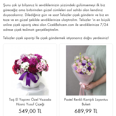
Şunu çok iyi biliyoruz ki sevdiklerinizin yüzündeki gülümsemeyi ilk biz
göreceğiz ama birbirinden güzel cümleleri asıl sahibi olan kendiniz
duyacaksınız. Dilediğiniz gün ve saat Telsizler çiçek gönderin ve biz en
taze ve en güzel şekilde sevdiklerinize ulaştıralım. Telsizler ‘in en büyük
online çiçek sipariş sitesi olan CicekBahcem.com ile sevdiklerinize 7/24
adrese çiçek teslimatı gerçekleştirelim.
Telsizler çiçek siparişi İle çiçek göndermek istiyorsanız doğru yerdesiniz!
Taş El Yapımı Özel Vazoda
Pastel Renkli Karışık Lisyantus
Hüsnü Yusuf Çiçeği
Buketi
549,00 TL
689,99 TL