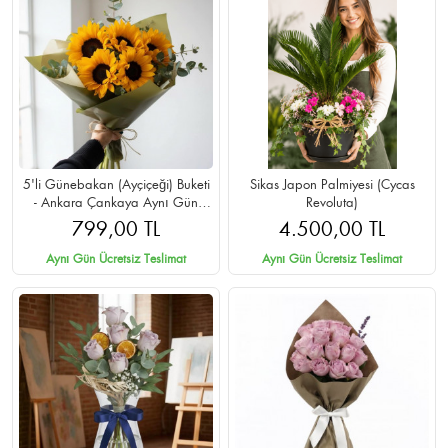
5'li Günebakan (Ayçiçeği) Buketi
Sikas Japon Palmiyesi (Cycas
- Ankara Çankaya Aynı Gün
Revoluta)
Teslimat
799,00 TL
4.500,00 TL
Aynı Gün Ücretsiz Teslimat
Aynı Gün Ücretsiz Teslimat