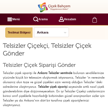
Menü
Arama
Hesabım
Teslimat Bölgesi
Telsizler Çiçekçi, Telsizler Çiçek
Gönder
Telsizler Çiçek Siparişi Gönder
Telsizler çiçek siparişi ile
Ankara Telsizler semtinde
bulunan sevdiklerinize
yüzünde küçük bir tebessüm oluşturmak istiyorsanız, Telsizler ‘in neresinde
olursanız olun taze ve güzel çiçekleri sizin vermiş olduğun Telsizler ’deki
adreslerine ulaştırıyoruz.
Telsizler çiçek siparişi
sayesinde artık nasıl çiçek
gönderebilirim diye düşünmeyeceksin. En iyi Telsizler Çiçekçi ustalarımızın
birinci sınıf çiçeklerle hazırladığı birbirinden güzel aranjmanları sizler için
Telsizler ya da Ankara'nın dört bir tarafına çiçek siparişlerinizi
ulaştırıyoruz.