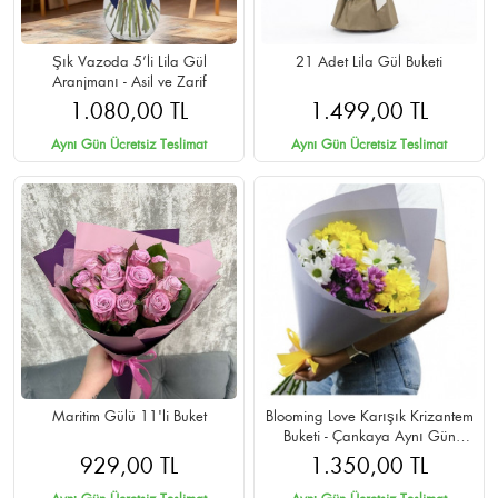
Şık Vazoda 5’li Lila Gül
21 Adet Lila Gül Buketi
Aranjmanı - Asil ve Zarif
1.080,00 TL
1.499,00 TL
Aynı Gün Ücretsiz Teslimat
Aynı Gün Ücretsiz Teslimat
Maritim Gülü 11'li Buket
Blooming Love Karışık Krizantem
Buketi - Çankaya Aynı Gün
Teslimat
929,00 TL
1.350,00 TL