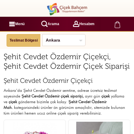
Menü
Arama
Hesabım
Teslimat Bölgesi
Şehit Cevdet Özdemir Çiçekçi,
Şehit Cevdet Özdemir Çiçek Siparişi
Şehit Cevdet Özdemir Çiçekçi
Ankara'da Şehit Cevdet Özdemir semtine, adrese ücretsiz teslimat
sayesinde
Şehit Cevdet Özdemir çiçek siparişi,
aynı gün
çiçek
yollama
ve
çiçek
gönderme bizimle çok kolay.
Şehit Cevdet Özdemir
Mah.
kategorisindeki ürünler ön görünüm amaçlıdır, sitemizde bulunan
tüm ürünleri hemen ucuz online çiçek sipariş verebilirsiniz.