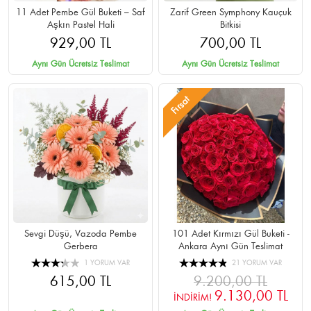
11 Adet Pembe Gül Buketi – Saf
Zarif Green Symphony Kauçuk
Aşkın Pastel Hali
Bitkisi
929,00 TL
700,00 TL
Aynı Gün Ücretsiz Teslimat
Aynı Gün Ücretsiz Teslimat
Fırsat
Sevgi Düşü, Vazoda Pembe
101 Adet Kırmızı Gül Buketi -
Gerbera
Ankara Aynı Gün Teslimat
1 YORUM VAR
21 YORUM VAR
615,00 TL
9.200,00 TL
9.130,00 TL
İNDİRİM!