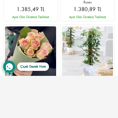
Roses
1.385,49 TL
1.380,89 TL
Aynı Gün Ücretsiz Teslimat
Aynı Gün Ücretsiz Teslimat
Çiçek Destek Hattı
7 Adet Pembe Gül Buketi -
Schefflera (Şeflera) Çiçeği
Ankara Çankaya Aynı Gün
Teslimat
820,00 TL
1.400,00 TL
Aynı Gün Ücretsiz Teslimat
Aynı Gün Ücretsiz Teslimat