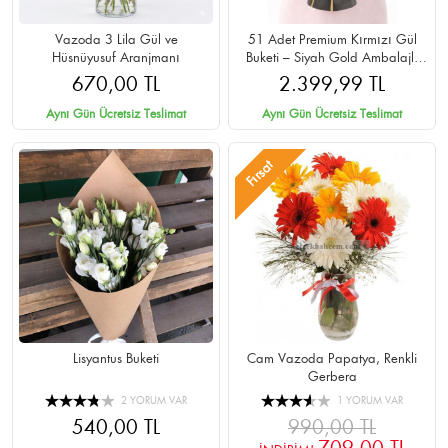
Vazoda 3 Lila Gül ve
51 Adet Premium Kırmızı Gül
Hüsnüyusuf Aranjmanı
Buketi – Siyah Gold Ambalajlı
Cipsolu
670,00 TL
2.399,99 TL
Aynı Gün Ücretsiz Teslimat
Aynı Gün Ücretsiz Teslimat
Fırsat
Lisyantus Buketi
Cam Vazoda Papatya, Renkli
Gerbera
2 YORUM VAR
1 YORUM VAR
540,00 TL
990,00 TL