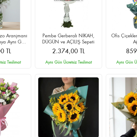
azo Aranjmanı
Pembe Gerberalı NİKAH,
Ofis Çiçekle
aya Aynı Gün
DÜGÜN ve AÇILIŞ Sepeti
A
im
0 TL
2.374,00 TL
859
siz Teslimat
Aynı Gün Ücretsiz Teslimat
Aynı Gün Üc