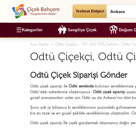
Teslimat Bölgesi
☰
Kategoriler
Sevgiliye Çiçek
Doğum G
Ana Sayfa
Odtü Çiçekçi - 101 Gül 70TL İndirim - Odtü Çiç
Odtü Çiçekçi, Odtü Ç
Odtü Çiçek Siparişi Gönder
Odtü çiçek siparişi ile
Odtü semtinde
bulunan sevdiklerinize y
Odtü’deki adreslerine ulaştırıyoruz.
Odtü çiçek siparişi
sayes
güzel aranjmanları sizler için Odtü ya da Ankara'nın dört bir t
Şunu çok iyi biliyoruz ki sevdiklerinizin yüzündeki gülümseme
biz en taze ve en güzel şekilde sevdiklerinize ulaştıralım. Od
Odtü çiçek siparişi İle çiçek göndermek istiyorsanız doğru yer