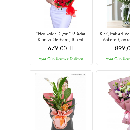
"Harikalar Diyarı" 9 Adet
Kır Çiçekleri V
Kırmızı Gerbera, Buketi
- Ankara Çank
Tesl
679,00 TL
899,0
Aynı Gün Ücretsiz Teslimat
Aynı Gün Ücret