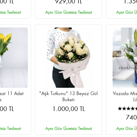
00 TL
929,00 TL
1.35
siz Teslimat
Aynı Gün Ücretsiz Teslimat
Aynı Gün Üc
rsat 11 Adet
"Aşk Tutkunu" 13 Beyaz Gül
Vazoda Mis
e
Buketi
L
00 TL
1.000,00 TL
740
siz Teslimat
Aynı Gün Ücretsiz Teslimat
Aynı Gün Üc