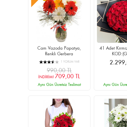
Cam Vazoda Papatya,
41 Adet Kırmız
Renkli Gerbera
KOD:(G
2.299,
1 YORUM VAR
990,00 TL
709,00 TL
İNDİRİM!
Aynı Gün Ücretsiz Teslimat
Aynı Gün Ücret