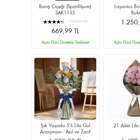
Barış Çiçeği (Spatifilyum)
Lisyantus Bü
SAK1155
Buke
1.250,
1 YORUM VAR
669,99 TL
Aynı Gün Ücretsiz Teslimat
Aynı Gün Ücret
Şık Vazoda 5’li Lila Gül
21 Adet Lila
Aranjmanı - Asil ve Zarif