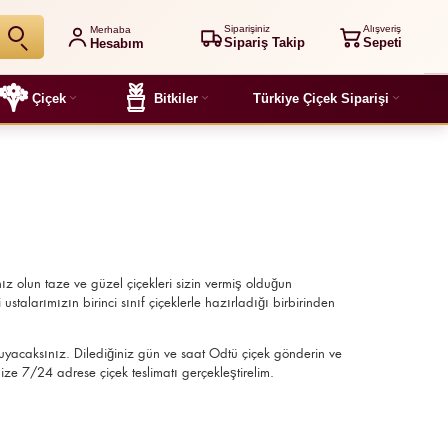
Siparişiniz
Alışveriş
Merhaba
Sipariş Takip
Sepeti
Hesabım
Çiçek
Bitkiler
Türkiye Çiçek Siparişi
z olun taze ve güzel çiçekleri sizin vermiş olduğun
stalarımızın birinci sınıf çiçeklerle hazırladığı birbirinden
 duyacaksınız. Dilediğiniz gün ve saat Odtü çiçek gönderin ve
ize 7/24 adrese çiçek teslimatı gerçekleştirelim.