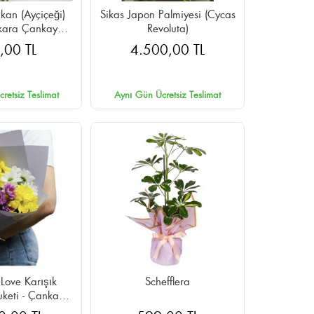
kan (Ayçiçeği)
Sikas Japon Palmiyesi (Cycas
nkara Çankaya
Revoluta)
n Teslimat
,00 TL
4.500,00 TL
retsiz Teslimat
Aynı Gün Ücretsiz Teslimat
Love Karışık
Schefflera
uketi - Çankaya
n Teslimat