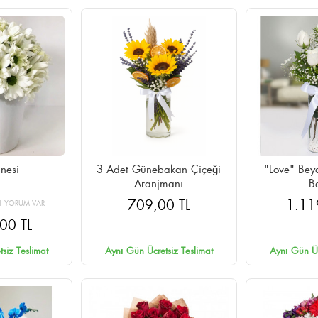
nesi
3 Adet Günebakan Çiçeği
"Love" Beyaz G
Aranjmanı
B
709,00 TL
1.11
1 YORUM VAR
00 TL
siz Teslimat
Aynı Gün Ücretsiz Teslimat
Aynı Gün Üc