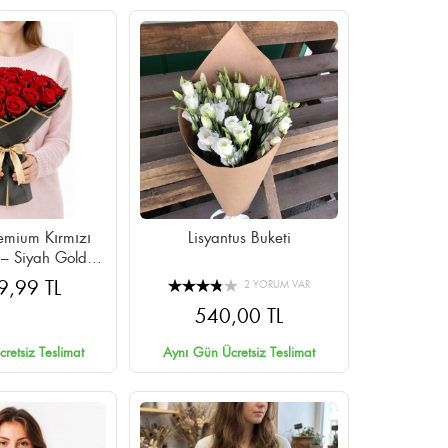
emium Kırmızı
Lisyantus Buketi
 – Siyah Gold
lı Cipsolu
9,99 TL
2 YORUM VAR
540,00 TL
retsiz Teslimat
Aynı Gün Ücretsiz Teslimat