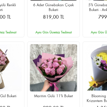
yülü Renkli
6 Adet Günebakan Çiçek
5'li Güneba
ti
Buketi
Buketi - A
Aynı Gü
00 TL
819,00 TL
799
siz Teslimat
Aynı Gün Ücretsiz Teslimat
Aynı Gün Üc
 Gül Buketi
Maritim Gülü 11'li Buket
Blooming 
Krizantem B
Aynı Gü