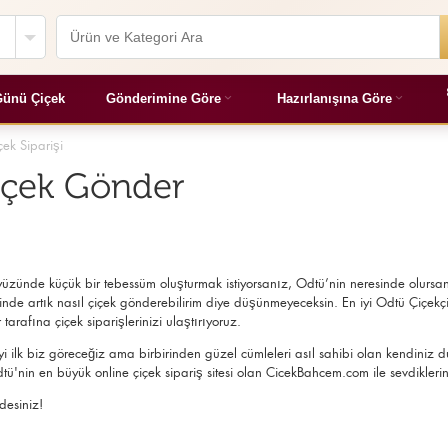
ünü Çiçek
Gönderimine Göre
Hazırlanışına Göre
ek Siparişi
içek Gönder
üzünde küçük bir tebessüm oluşturmak istiyorsanız, Odtü’nin neresinde olursanı
inde artık nasıl çiçek gönderebilirim diye düşünmeyeceksin. En iyi Odtü Çiçekçi u
arafına çiçek siparişlerinizi ulaştırıyoruz.
yi ilk biz göreceğiz ama birbirinden güzel cümleleri asıl sahibi olan kendiniz
tü'nin en büyük online çiçek sipariş sitesi olan CicekBahcem.com ile sevdiklerin
desiniz!