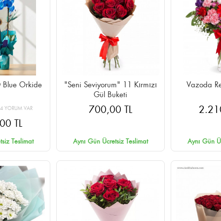
 Blue Orkide
"Seni Seviyorum" 11 Kırmızı
Vazoda Re
Gül Buketi
700,00 TL
2.21
24 YORUM VAR
00 TL
siz Teslimat
Aynı Gün Ücretsiz Teslimat
Aynı Gün Üc