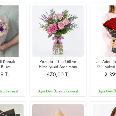
li Karışık
Vazoda 3 Lila Gül ve
51 Adet Pr
 Buketi
Hüsnüyusuf Aranjmanı
Gül Buketi
Ambalaj
9 TL
670,00 TL
2.39
siz Teslimat
Aynı Gün Ücretsiz Teslimat
Aynı Gün Üc