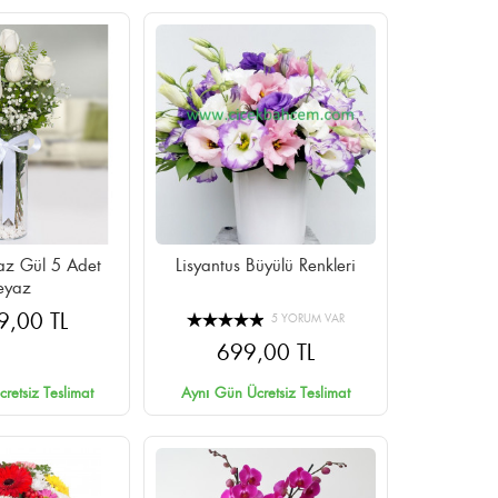
ül 5 Adet
Lisyantus Büyülü Renkleri
eyaz
9,00 TL
5 YORUM VAR
699,00 TL
retsiz Teslimat
Aynı Gün Ücretsiz Teslimat