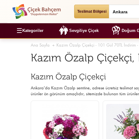
Teslimat Bölgesi
☰
Kategoriler
Sevgiliye Çiçek
Doğum G
Ana Sayfa
Kazım Özalp Çiçekçi - 101 Gül 70TL İndirim -
Kazım Özalp Çiçekçi, 
Kazım Özalp Çiçekçi
Ankara'da Kazım Özalp semtine, adrese ücretsiz teslimat s
ürünler ön görünüm amaçlıdır, sitemizde bulunan tüm ürünler