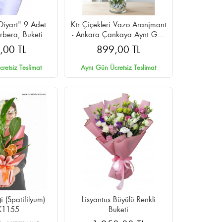
Diyarı" 9 Adet
Kır Çiçekleri Vazo Aranjmanı
rbera, Buketi
- Ankara Çankaya Aynı Gün
Teslim
,00 TL
899,00 TL
retsiz Teslimat
Aynı Gün Ücretsiz Teslimat
i (Spatifilyum)
Lisyantus Büyülü Renkli
K1155
Buketi