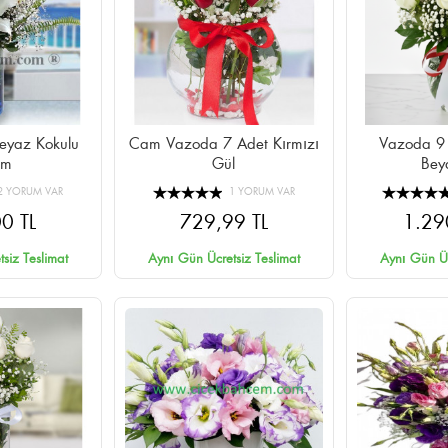
eyaz Kokulu
Cam Vazoda 7 Adet Kırmızı
Vazoda 9 
um
Gül
Bey
2 YORUM VAR
1 YORUM VAR
0 TL
729,99 TL
1.29
siz Teslimat
Aynı Gün Ücretsiz Teslimat
Aynı Gün Üc