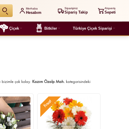
Siparişiniz
Alışveriş
Merhaba
Sipariş Takip
Sepeti
Hesabım
Çiçek
Bitkiler
Türkiye Çiçek Siparişi
bizimle çok kolay.
Kazım Özalp Mah.
kategorisindeki
Fırsat