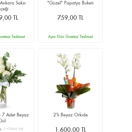
a Ankara Saksı
"Güzel" Papatya Buketi
içeği
9,00 TL
759,00 TL
retsiz Teslimat
Aynı Gün Ücretsiz Teslimat
m 7 Adet Beyaz
2'li Beyaz Orkide
Gül
1.600,00 TL
2 YORUM VAR