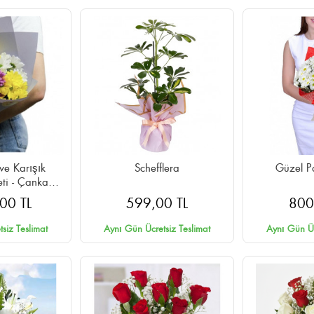
ve Karışık
Schefflera
Güzel P
ti - Çankaya
Teslimat
00 TL
599,00 TL
800
siz Teslimat
Aynı Gün Ücretsiz Teslimat
Aynı Gün Üc