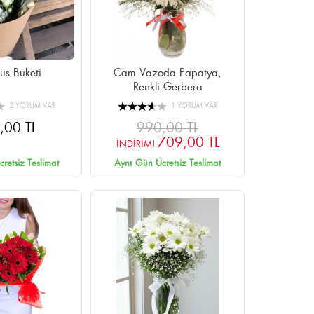
tus Buketi
Cam Vazoda Papatya,
Renkli Gerbera
2 YORUM VAR
1 YORUM VAR
,00 TL
990,00 TL
709,00 TL
İNDİRİM!
retsiz Teslimat
Aynı Gün Ücretsiz Teslimat