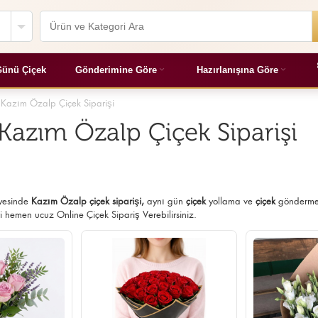
ünü Çiçek
Gönderimine Göre
Hazırlanışına Göre
 Kazım Özalp Çiçek Siparişi
Kazım Özalp Çiçek Siparişi
ayesinde
Kazım Özalp çiçek siparişi,
aynı gün
çiçek
yollama ve
çiçek
gönderme 
i hemen ucuz Online Çiçek Sipariş Verebilirsiniz.