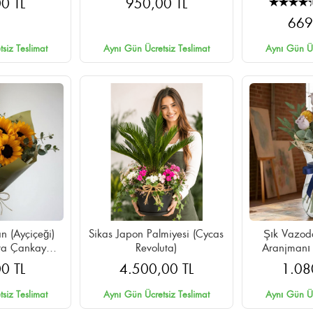
0 TL
950,00 TL
669
siz Teslimat
Aynı Gün Ücretsiz Teslimat
Aynı Gün Üc
n (Ayçiçeği)
Sikas Japon Palmiyesi (Cycas
Şık Vazoda
ara Çankaya
Revoluta)
Aranjmanı -
Teslimat
0 TL
4.500,00 TL
1.08
siz Teslimat
Aynı Gün Ücretsiz Teslimat
Aynı Gün Üc