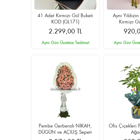
41 Adet Kırmızı Gül Buketi
Aynı Yıldızın
KOD:(GL171)
Kırmızı Gü
2.299,00 TL
920,0
Aynı Gün Ücretsiz Teslimat
Aynı Gün Ücret
Pembe Gerberalı NİKAH,
Ofis Çiçekleri 
DÜGÜN ve AÇILIŞ Sepeti
Ağac