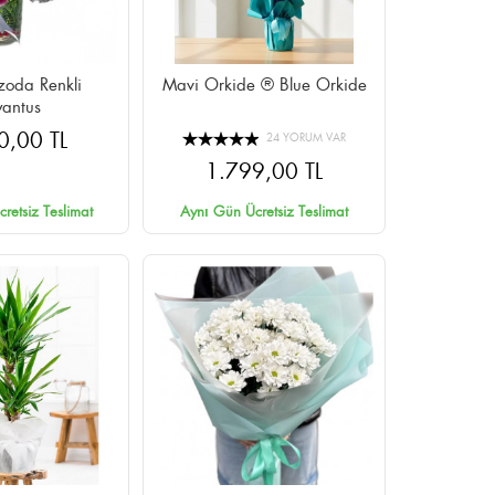
oda Renkli
Mavi Orkide ® Blue Orkide
yantus
0,00 TL
24 YORUM VAR
1.799,00 TL
retsiz Teslimat
Aynı Gün Ücretsiz Teslimat