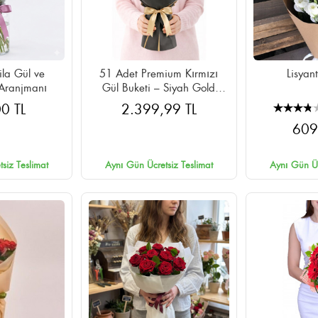
la Gül ve
51 Adet Premium Kırmızı
Lisyan
Aranjmanı
Gül Buketi – Siyah Gold
Ambalajlı Cipsolu
0 TL
2.399,99 TL
609
siz Teslimat
Aynı Gün Ücretsiz Teslimat
Aynı Gün Üc