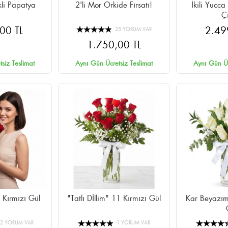
li Papatya
2'li Mor Orkide Fırsatı!
İkili Yucc
Ç
00 TL
2.49
25 YORUM VAR
1.750,00 TL
siz Teslimat
Aynı Gün Ücretsiz Teslimat
Aynı Gün Üc
 Kırmızı Gül
"Tatlı Dİllim" 11 Kırmızı Gül
Kar Beyazı
52 YORUM VAR
1 YORUM VAR