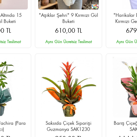
 Altında 15
"Aşıklar Şehri" 9 Kırmızı Gül
"Harikalar 
l Buketi
Buketi
Kırmızı Ge
0 TL
610,00 TL
679
siz Teslimat
Aynı Gün Ücretsiz Teslimat
Aynı Gün Üc
Pachira (Para
Saksıda Çiçek Siparişi
Barış Çiçeğ
ı)
Guzmanya SAK1230
SA