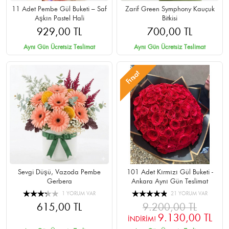
11 Adet Pembe Gül Buketi – Saf
Zarif Green Symphony Kauçuk
Aşkın Pastel Hali
Bitkisi
929,00 TL
700,00 TL
Aynı Gün Ücretsiz Teslimat
Aynı Gün Ücretsiz Teslimat
Fırsat
Sevgi Düşü, Vazoda Pembe
101 Adet Kırmızı Gül Buketi -
Gerbera
Ankara Aynı Gün Teslimat
1 YORUM VAR
21 YORUM VAR
615,00 TL
9.200,00 TL
9.130,00 TL
İNDİRİM!