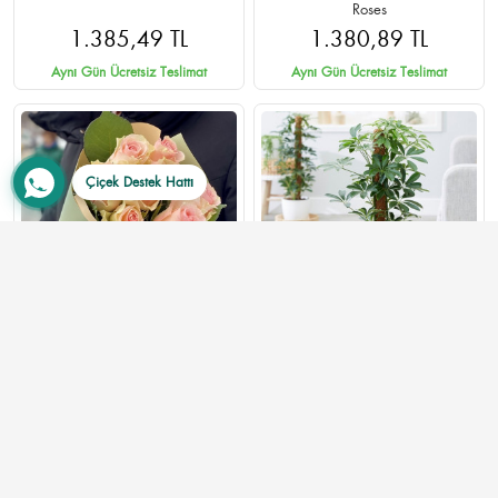
Roses
1.385,49 TL
1.380,89 TL
Aynı Gün Ücretsiz Teslimat
Aynı Gün Ücretsiz Teslimat
Çiçek Destek Hattı
7 Adet Pembe Gül Buketi -
Schefflera (Şeflera) Çiçeği
Ankara Çankaya Aynı Gün
Teslimat
820,00 TL
1.400,00 TL
Aynı Gün Ücretsiz Teslimat
Aynı Gün Ücretsiz Teslimat