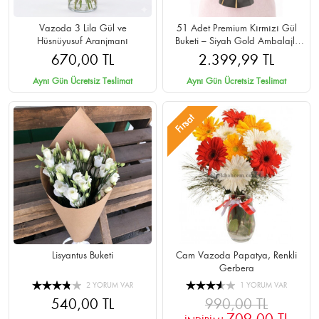
Vazoda 3 Lila Gül ve
51 Adet Premium Kırmızı Gül
Hüsnüyusuf Aranjmanı
Buketi – Siyah Gold Ambalajlı
Cipsolu
670,00 TL
2.399,99 TL
Aynı Gün Ücretsiz Teslimat
Aynı Gün Ücretsiz Teslimat
Fırsat
Lisyantus Buketi
Cam Vazoda Papatya, Renkli
Gerbera
2 YORUM VAR
1 YORUM VAR
540,00 TL
990,00 TL