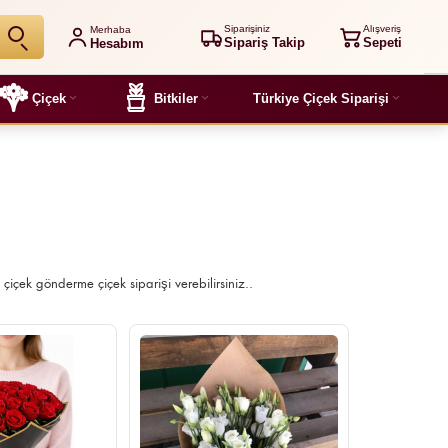
Siparişiniz
Alışveriş
Merhaba
Sipariş Takip
Sepeti
Hesabım
Çiçek
Bitkiler
Türkiye Çiçek Siparişi
e çiçek gönderme çiçek siparişi verebilirsiniz..