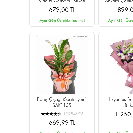
Kırmızı Gerbera, Buketi
- Ankara Çank
Tesl
679,00 TL
899,0
Aynı Gün Ücretsiz Teslimat
Aynı Gün Ücret
Barış Çiçeği (Spatifilyum)
Lisyantus Bü
SAK1155
Buke
1.250,
1 YORUM VAR
669,99 TL