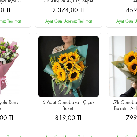
aya Aynı Gün
DÜGÜN ve AÇILIŞ Sepeti
A
im
0 TL
2.374,00 TL
859
siz Teslimat
Aynı Gün Ücretsiz Teslimat
Aynı Gün Üc
yülü Renkli
6 Adet Günebakan Çiçek
5'li Güneba
ti
Buketi
Buketi - A
Aynı Gü
00 TL
819,00 TL
799