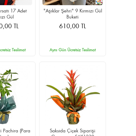
ırsatı 17 Adet
"Aşıklar Şehri" 9 Kırmızı Gül
ızı Gül
Buketi
0,00 TL
610,00 TL
retsiz Teslimat
Aynı Gün Ücretsiz Teslimat
ri Pachira (Para
Saksıda Çiçek Siparişi