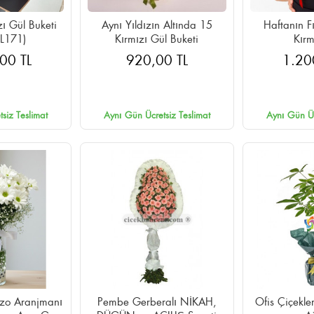
ı Gül Buketi
Aynı Yıldızın Altında 15
Haftanın F
L171)
Kırmızı Gül Buketi
Kırm
00 TL
920,00 TL
1.20
siz Teslimat
Aynı Gün Ücretsiz Teslimat
Aynı Gün Üc
azo Aranjmanı
Pembe Gerberalı NİKAH,
Ofis Çiçekle