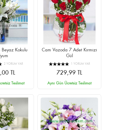
 Beyaz Kokulu
Cam Vazoda 7 Adet Kırmızı
ilyum
Gül
2 YORUM VAR
1 YORUM VAR
,00 TL
729,99 TL
retsiz Teslimat
Aynı Gün Ücretsiz Teslimat