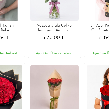
li Karışık
Vazoda 3 Lila Gül ve
51 Adet Pr
 Buketi
Hüsnüyusuf Aranjmanı
Gül Buketi
Ambalaj
9 TL
670,00 TL
2.39
siz Teslimat
Aynı Gün Ücretsiz Teslimat
Aynı Gün Üc