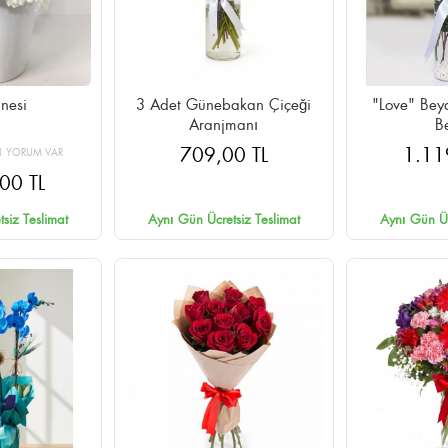
nesi
3 Adet Günebakan Çiçeği
"Love" Beyaz G
Aranjmanı
B
709,00 TL
1.11
1 YORUM VAR
00 TL
siz Teslimat
Aynı Gün Ücretsiz Teslimat
Aynı Gün Üc