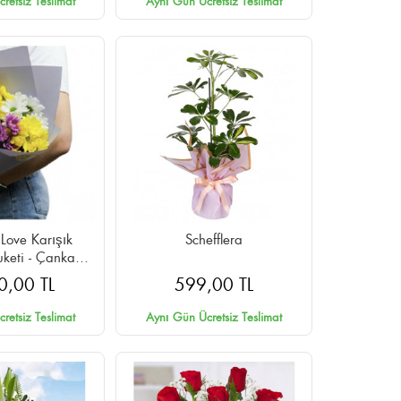
retsiz Teslimat
Aynı Gün Ücretsiz Teslimat
Love Karışık
Schefflera
uketi - Çankaya
n Teslimat
0,00 TL
599,00 TL
retsiz Teslimat
Aynı Gün Ücretsiz Teslimat