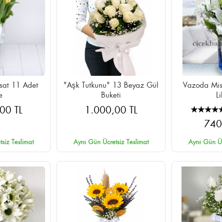
rsat 11 Adet
"Aşk Tutkunu" 13 Beyaz Gül
Vazoda Mis
e
Buketi
L
00 TL
1.000,00 TL
740
siz Teslimat
Aynı Gün Ücretsiz Teslimat
Aynı Gün Üc