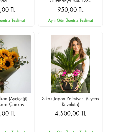
ğacı)
Guzmanya SAK1230
,00 TL
950,00 TL
retsiz Teslimat
Aynı Gün Ücretsiz Teslimat
kan (Ayçiçeği)
Sikas Japon Palmiyesi (Cycas
nkara Çankaya
Revoluta)
n Teslimat
,00 TL
4.500,00 TL