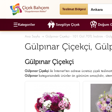
Teslimat Bölgesi
☰
Kategoriler
Sevgiliye Çiçek
Doğum G
Ana Sayfa
Gülpınar Çiçekçi - 101 Gül 70TL İndirim - Gülp
Gülpınar Çiçekçi, Gülp
Gülpınar Çiçekçi
Gülpınar Çiçekçi
ile İnternet’ten adrese ücretsiz çiçek teslimat
Gülpınar
kategorisindeki ürünler ön görünüm amaçlıdır, sitemi