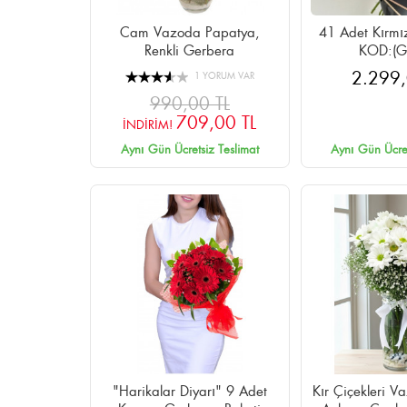
Cam Vazoda Papatya,
41 Adet Kırmız
Renkli Gerbera
KOD:(G
2.299,
1 YORUM VAR
990,00 TL
709,00 TL
İNDİRİM!
Aynı Gün Ücretsiz Teslimat
Aynı Gün Ücret
"Harikalar Diyarı" 9 Adet
Kır Çiçekleri V