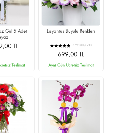
ül 5 Adet
Lisyantus Büyülü Renkleri
eyaz
9,00 TL
5 YORUM VAR
699,00 TL
retsiz Teslimat
Aynı Gün Ücretsiz Teslimat