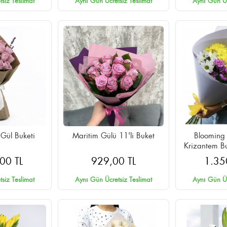
siz Teslimat
Aynı Gün Ücretsiz Teslimat
Aynı Gün Üc
 Gül Buketi
Maritim Gülü 11'li Buket
Blooming 
Krizantem B
Aynı Gü
00 TL
929,00 TL
1.35
siz Teslimat
Aynı Gün Ücretsiz Teslimat
Aynı Gün Üc