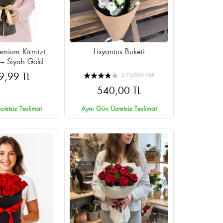
emium Kırmızı
Lisyantus Buketi
 – Siyah Gold
lı Cipsolu
9,99 TL
2 YORUM VAR
540,00 TL
retsiz Teslimat
Aynı Gün Ücretsiz Teslimat