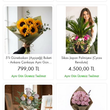
5'li Günebakan (Ayçiçeği) Buketi
Sikas Japon Palmiyesi (Cycas
- Ankara Çankaya Aynı Gün
Revoluta)
Teslimat
799,00 TL
4.500,00 TL
Aynı Gün Ücretsiz Teslimat
Aynı Gün Ücretsiz Teslimat