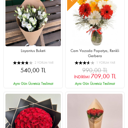
Lisyantus Buketi
Cam Vazoda Papatya, Renkli
Gerbera
2 YORUM VAR
1 YORUM VAR
540,00 TL
990,00 TL
709,00 TL
İNDİRİM!
Aynı Gün Ücretsiz Teslimat
Aynı Gün Ücretsiz Teslimat