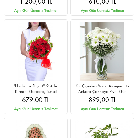
1.200,00 TL
610,00 TL
Aynı Gün Ücretsiz Teslimat
Aynı Gün Ücretsiz Teslimat
"Harikalar Diyarı" 9 Adet
Kır Çiçekleri Vazo Aranjmanı -
Kırmızı Gerbera, Buketi
Ankara Çankaya Aynı Gün
Teslim
679,00 TL
899,00 TL
Aynı Gün Ücretsiz Teslimat
Aynı Gün Ücretsiz Teslimat