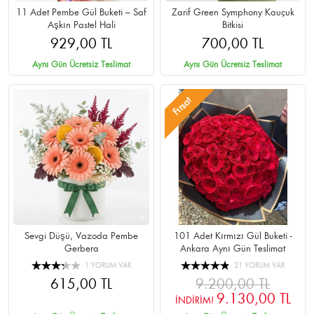
11 Adet Pembe Gül Buketi – Saf
Zarif Green Symphony Kauçuk
Aşkın Pastel Hali
Bitkisi
929,00 TL
700,00 TL
Aynı Gün Ücretsiz Teslimat
Aynı Gün Ücretsiz Teslimat
Fırsat
Sevgi Düşü, Vazoda Pembe
101 Adet Kırmızı Gül Buketi -
Gerbera
Ankara Aynı Gün Teslimat
1 YORUM VAR
21 YORUM VAR
615,00 TL
9.200,00 TL
9.130,00 TL
İNDİRİM!