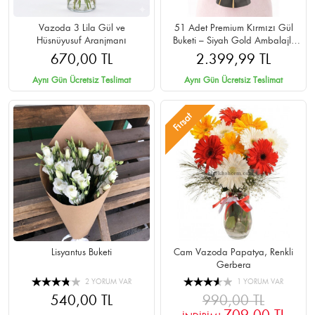
Vazoda 3 Lila Gül ve
51 Adet Premium Kırmızı Gül
Hüsnüyusuf Aranjmanı
Buketi – Siyah Gold Ambalajlı
Cipsolu
670,00 TL
2.399,99 TL
Aynı Gün Ücretsiz Teslimat
Aynı Gün Ücretsiz Teslimat
Fırsat
Lisyantus Buketi
Cam Vazoda Papatya, Renkli
Gerbera
2 YORUM VAR
1 YORUM VAR
540,00 TL
990,00 TL