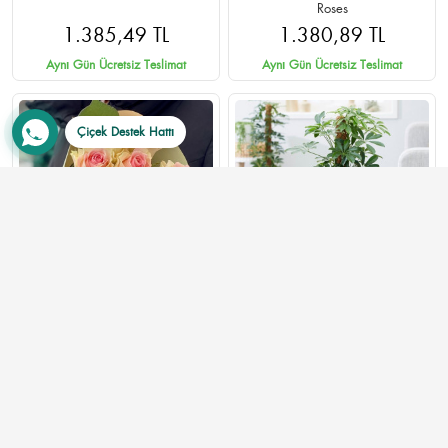
Roses
1.385,49 TL
1.380,89 TL
Aynı Gün Ücretsiz Teslimat
Aynı Gün Ücretsiz Teslimat
Çiçek Destek Hattı
7 Adet Pembe Gül Buketi -
Schefflera (Şeflera) Çiçeği
Ankara Çankaya Aynı Gün
Teslimat
820,00 TL
1.400,00 TL
Aynı Gün Ücretsiz Teslimat
Aynı Gün Ücretsiz Teslimat