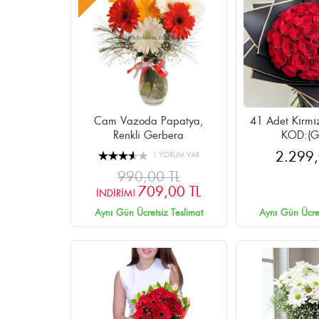
Cam Vazoda Papatya,
41 Adet Kırmız
Renkli Gerbera
KOD:(G
2.299,
1 YORUM VAR
990,00 TL
709,00 TL
İNDİRİM!
Aynı Gün Ücretsiz Teslimat
Aynı Gün Ücret