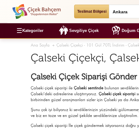
Teslimat Bölgesi
☰
Kategoriler
Sevgiliye Çiçek
Doğum G
Ana Sayfa
Çalseki Çiçekçi - 101 Gül 70TL İndirim - Çalsek
Çalseki Çiçekçi, Çals
Çalseki Çiçek Siparişi Gönder
Çalseki çiçek siparişi ile
Çalseki semtinde
bulunan sevdiklerini
Çalseki’deki adreslerine ulaştırıyoruz.
Çalseki çiçek siparişi
s
birbirinden güzel aranjmanları sizler için Çalseki ya da Ankara
Şunu çok iyi biliyoruz ki sevdiklerinizin yüzündeki gülümseme
ve biz en taze ve en güzel şekilde sevdiklerinize ulaştıralım.
Çalseki çiçek siparişi İle çiçek göndermek istiyorsanız doğru y