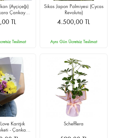
kan (Ayçiçeği)
Sikas Japon Palmiyesi (Cycas
nkara Çankaya
Revoluta)
n Teslimat
,00 TL
4.500,00 TL
retsiz Teslimat
Aynı Gün Ücretsiz Teslimat
Love Karışık
Schefflera
uketi - Çankaya
n Teslimat