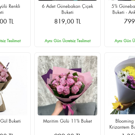
yülü Renkli
6 Adet Günebakan Çiçek
5'li Güneba
ti
Buketi
Buketi - A
Aynı Gü
00 TL
819,00 TL
799
siz Teslimat
Aynı Gün Ücretsiz Teslimat
Aynı Gün Üc
 Gül Buketi
Maritim Gülü 11'li Buket
Blooming 
Krizantem B
Aynı Gü