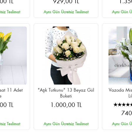
00 TL
929,00 TL
1.35
siz Teslimat
Aynı Gün Ücretsiz Teslimat
Aynı Gün Üc
rsat 11 Adet
"Aşk Tutkunu" 13 Beyaz Gül
Vazoda Mis
e
Buketi
L
00 TL
1.000,00 TL
740
siz Teslimat
Aynı Gün Ücretsiz Teslimat
Aynı Gün Üc