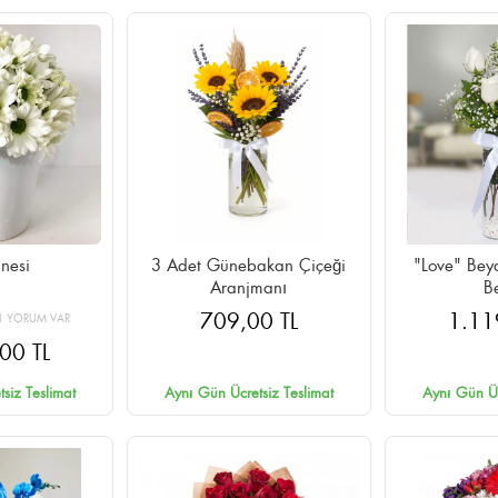
nesi
3 Adet Günebakan Çiçeği
"Love" Beyaz G
Aranjmanı
B
709,00 TL
1.11
1 YORUM VAR
00 TL
siz Teslimat
Aynı Gün Ücretsiz Teslimat
Aynı Gün Üc