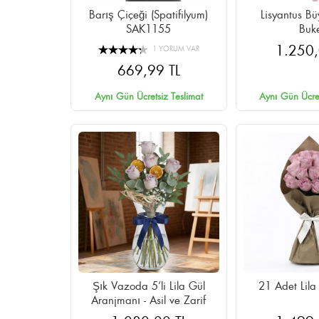
Barış Çiçeği (Spatifilyum)
Lisyantus Bü
SAK1155
Buke
1.250,
1 YORUM VAR
669,99 TL
Aynı Gün Ücretsiz Teslimat
Aynı Gün Ücret
Şık Vazoda 5’li Lila Gül
21 Adet Lila
Aranjmanı - Asil ve Zarif