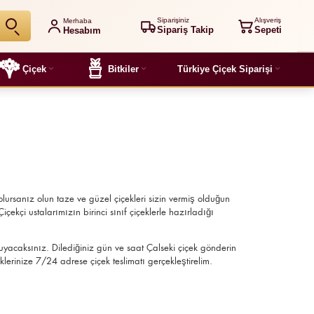
Siparişiniz
Alışveriş
Merhaba
Sipariş Takip
Sepeti
Hesabım
Çiçek
Bitkiler
Türkiye Çiçek Siparişi
lursanız olun taze ve güzel çiçekleri sizin vermiş olduğun
çekçi ustalarımızın birinci sınıf çiçeklerle hazırladığı
duyacaksınız. Dilediğiniz gün ve saat Çalseki çiçek gönderin
klerinize 7/24 adrese çiçek teslimatı gerçekleştirelim.