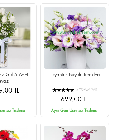
ül 5 Adet
Lisyantus Büyülü Renkleri
eyaz
9,00 TL
5 YORUM VAR
699,00 TL
retsiz Teslimat
Aynı Gün Ücretsiz Teslimat