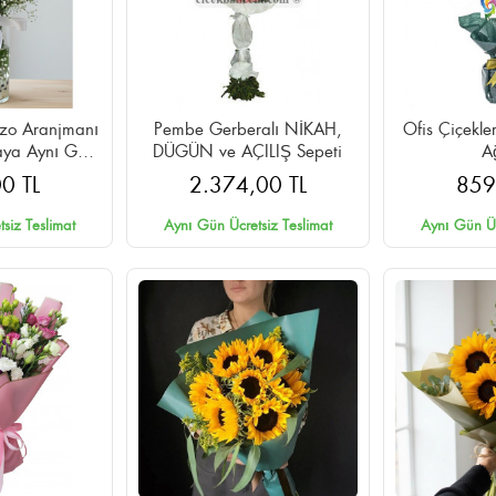
azo Aranjmanı
Pembe Gerberalı NİKAH,
Ofis Çiçekle
aya Aynı Gün
DÜGÜN ve AÇILIŞ Sepeti
A
im
0 TL
2.374,00 TL
859
siz Teslimat
Aynı Gün Ücretsiz Teslimat
Aynı Gün Üc