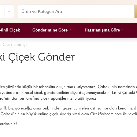
ünü Çiçek
Gönderimine Göre
Hazırlanışına Göre
i Çiçek Siparişi
eki Çiçek Gönder
ze yüzünde küçük bir tebessüm oluşturmak istiyorsanız, Çalseki’nin neresinde o
ayesinde artık nasıl çiçek gönderebilirim diye düşünmeyeceksin. En iyi Çalseki Çi
'nın dört bir tarafına çiçek siparişlerinizi ulaştırıyoruz.
yi ilk biz göreceğiz ama birbirinden güzel cümleleri asıl sahibi olan kendiniz 
 Çalseki'nin en büyük online çiçek sipariş sitesi olan CicekBahcem.com ile sevdi
erdesiniz!