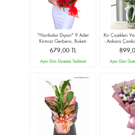
"Harikalar Diyarı" 9 Adet
Kır Çiçekleri V
Kırmızı Gerbera, Buketi
- Ankara Çank
Tesl
679,00 TL
899,0
Aynı Gün Ücretsiz Teslimat
Aynı Gün Ücret