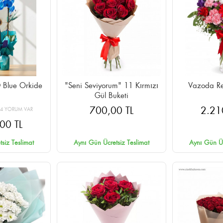
 Blue Orkide
"Seni Seviyorum" 11 Kırmızı
Vazoda Re
Gül Buketi
700,00 TL
2.21
24 YORUM VAR
00 TL
siz Teslimat
Aynı Gün Ücretsiz Teslimat
Aynı Gün Üc