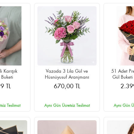
li Karışık
Vazoda 3 Lila Gül ve
51 Adet Pr
 Buketi
Hüsnüyusuf Aranjmanı
Gül Buketi
Ambalaj
9 TL
670,00 TL
2.39
siz Teslimat
Aynı Gün Ücretsiz Teslimat
Aynı Gün Üc