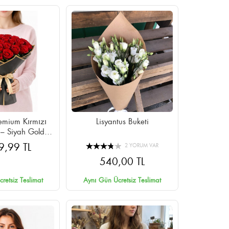
emium Kırmızı
Lisyantus Buketi
 – Siyah Gold
lı Cipsolu
9,99 TL
2 YORUM VAR
540,00 TL
retsiz Teslimat
Aynı Gün Ücretsiz Teslimat