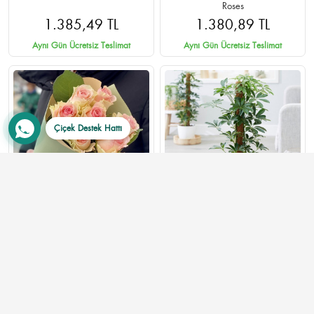
Roses
1.385,49 TL
1.380,89 TL
Aynı Gün Ücretsiz Teslimat
Aynı Gün Ücretsiz Teslimat
Çiçek Destek Hattı
7 Adet Pembe Gül Buketi -
Schefflera (Şeflera) Çiçeği
Ankara Çankaya Aynı Gün
Teslimat
820,00 TL
1.400,00 TL
Aynı Gün Ücretsiz Teslimat
Aynı Gün Ücretsiz Teslimat