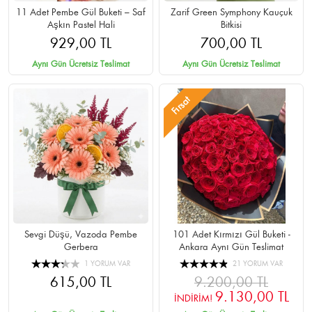
11 Adet Pembe Gül Buketi – Saf
Zarif Green Symphony Kauçuk
Aşkın Pastel Hali
Bitkisi
929,00 TL
700,00 TL
Aynı Gün Ücretsiz Teslimat
Aynı Gün Ücretsiz Teslimat
Fırsat
Sevgi Düşü, Vazoda Pembe
101 Adet Kırmızı Gül Buketi -
Gerbera
Ankara Aynı Gün Teslimat
1 YORUM VAR
21 YORUM VAR
615,00 TL
9.200,00 TL
9.130,00 TL
İNDİRİM!