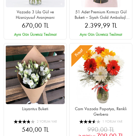
Vazoda 3 Lila Gül ve
51 Adet Premium Kırmızı Gül
Hüsnüyusuf Aranjmanı
Buketi – Siyah Gold Ambalajlı
Cipsolu
670,00 TL
2.399,99 TL
Aynı Gün Ücretsiz Teslimat
Aynı Gün Ücretsiz Teslimat
Fırsat
Lisyantus Buketi
Cam Vazoda Papatya, Renkli
Gerbera
2 YORUM VAR
1 YORUM VAR
540,00 TL
990,00 TL