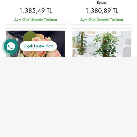
Roses
1.385,49 TL
1.380,89 TL
Aynı Gün Ücretsiz Teslimat
Aynı Gün Ücretsiz Teslimat
Çiçek Destek Hattı
7 Adet Pembe Gül Buketi -
Schefflera (Şeflera) Çiçeği
Ankara Çankaya Aynı Gün
Teslimat
820,00 TL
1.400,00 TL
Aynı Gün Ücretsiz Teslimat
Aynı Gün Ücretsiz Teslimat