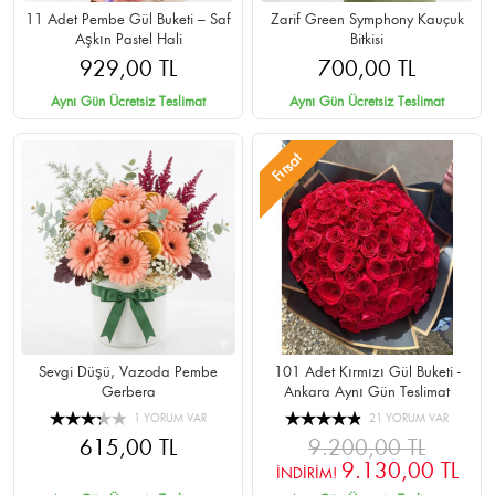
11 Adet Pembe Gül Buketi – Saf
Zarif Green Symphony Kauçuk
Aşkın Pastel Hali
Bitkisi
929,00 TL
700,00 TL
Aynı Gün Ücretsiz Teslimat
Aynı Gün Ücretsiz Teslimat
Fırsat
Sevgi Düşü, Vazoda Pembe
101 Adet Kırmızı Gül Buketi -
Gerbera
Ankara Aynı Gün Teslimat
1 YORUM VAR
21 YORUM VAR
615,00 TL
9.200,00 TL
9.130,00 TL
İNDİRİM!