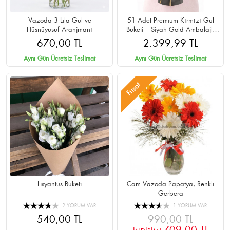
Vazoda 3 Lila Gül ve
51 Adet Premium Kırmızı Gül
Hüsnüyusuf Aranjmanı
Buketi – Siyah Gold Ambalajlı
Cipsolu
670,00 TL
2.399,99 TL
Aynı Gün Ücretsiz Teslimat
Aynı Gün Ücretsiz Teslimat
Fırsat
Lisyantus Buketi
Cam Vazoda Papatya, Renkli
Gerbera
2 YORUM VAR
1 YORUM VAR
540,00 TL
990,00 TL