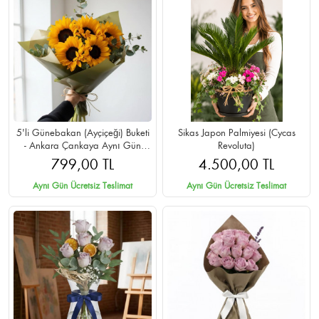
5'li Günebakan (Ayçiçeği) Buketi
Sikas Japon Palmiyesi (Cycas
- Ankara Çankaya Aynı Gün
Revoluta)
Teslimat
799,00 TL
4.500,00 TL
Aynı Gün Ücretsiz Teslimat
Aynı Gün Ücretsiz Teslimat