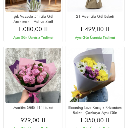
Şık Vazoda 5’li Lila Gül
21 Adet Lila Gül Buketi
Aranjmanı - Asil ve Zarif
1.080,00 TL
1.499,00 TL
Aynı Gün Ücretsiz Teslimat
Aynı Gün Ücretsiz Teslimat
Maritim Gülü 11'li Buket
Blooming Love Karışık Krizantem
Buketi - Çankaya Aynı Gün
Teslimat
929,00 TL
1.350,00 TL