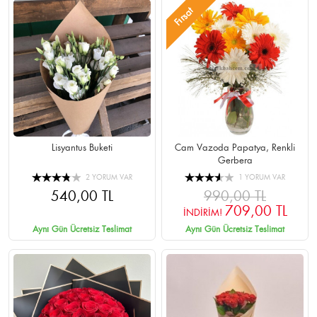
Fırsat
Lisyantus Buketi
Cam Vazoda Papatya, Renkli
Gerbera
2 YORUM VAR
1 YORUM VAR
540,00 TL
990,00 TL
709,00 TL
İNDİRİM!
Aynı Gün Ücretsiz Teslimat
Aynı Gün Ücretsiz Teslimat