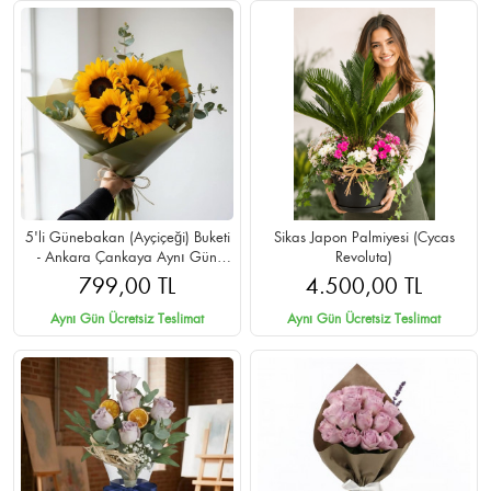
5'li Günebakan (Ayçiçeği) Buketi
Sikas Japon Palmiyesi (Cycas
- Ankara Çankaya Aynı Gün
Revoluta)
Teslimat
799,00 TL
4.500,00 TL
Aynı Gün Ücretsiz Teslimat
Aynı Gün Ücretsiz Teslimat