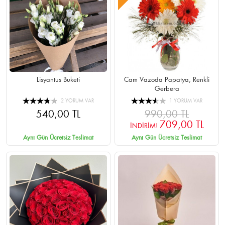
Lisyantus Buketi
Cam Vazoda Papatya, Renkli
Gerbera
2 YORUM VAR
1 YORUM VAR
540,00 TL
990,00 TL
709,00 TL
İNDİRİM!
Aynı Gün Ücretsiz Teslimat
Aynı Gün Ücretsiz Teslimat