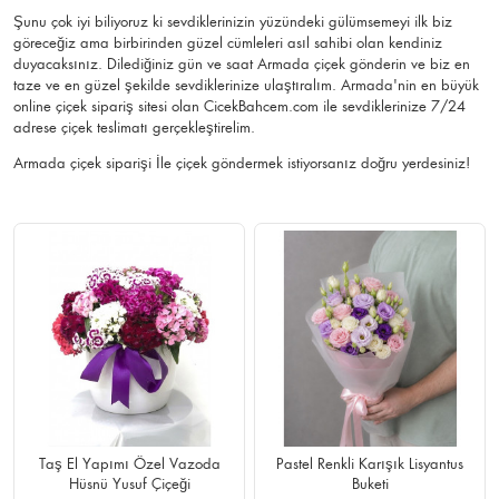
Şunu çok iyi biliyoruz ki sevdiklerinizin yüzündeki gülümsemeyi ilk biz
göreceğiz ama birbirinden güzel cümleleri asıl sahibi olan kendiniz
duyacaksınız. Dilediğiniz gün ve saat Armada çiçek gönderin ve biz en
taze ve en güzel şekilde sevdiklerinize ulaştıralım. Armada'nin en büyük
online çiçek sipariş sitesi olan CicekBahcem.com ile sevdiklerinize 7/24
adrese çiçek teslimatı gerçekleştirelim.
Armada çiçek siparişi İle çiçek göndermek istiyorsanız doğru yerdesiniz!
Taş El Yapımı Özel Vazoda
Pastel Renkli Karışık Lisyantus
Hüsnü Yusuf Çiçeği
Buketi