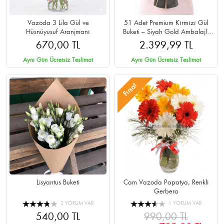
Vazoda 3 Lila Gül ve
51 Adet Premium Kırmızı Gül
Hüsnüyusuf Aranjmanı
Buketi – Siyah Gold Ambalajlı
Cipsolu
670,00 TL
2.399,99 TL
Aynı Gün Ücretsiz Teslimat
Aynı Gün Ücretsiz Teslimat
Fırsat
Lisyantus Buketi
Cam Vazoda Papatya, Renkli
Gerbera
2 YORUM VAR
1 YORUM VAR
540,00 TL
990,00 TL