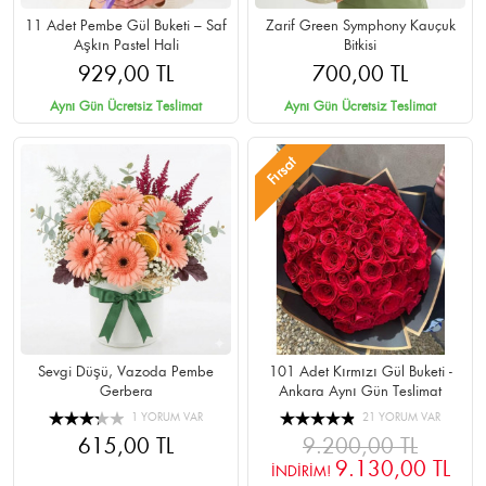
11 Adet Pembe Gül Buketi – Saf
Zarif Green Symphony Kauçuk
Aşkın Pastel Hali
Bitkisi
929,00 TL
700,00 TL
Aynı Gün Ücretsiz Teslimat
Aynı Gün Ücretsiz Teslimat
Fırsat
Sevgi Düşü, Vazoda Pembe
101 Adet Kırmızı Gül Buketi -
Gerbera
Ankara Aynı Gün Teslimat
1 YORUM VAR
21 YORUM VAR
615,00 TL
9.200,00 TL
9.130,00 TL
İNDİRİM!