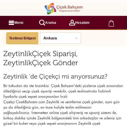
Menü
Arama
Hesabım
Teslimat Bölgesi
ZeytinlikÇiçek Siparişi,
ZeytinlikÇiçek Gönder
Zeytinlik 'de Çiçekçi mi arıyorsunuz?
Bir tutkudan da öte bizimkisi. Çiçek Bahçem'deki yüzlerce çiçek arasından
dilediğinizi seçip çiçek siparişi verebilir, çiçek
teslimatında İndirimli
fiyatlarla çiçek sepeti aranjmanları
hızlı
Çiçekçi
CicekBahcem.com Zeytinlik
ve semtlerine çiçek gönder, aynı gün
ya da dilediğiniz gün, en taze haliyle teslim edilmesini
sağlayabilirsiniz. İnternetten online çiçek alışveriş ve sipariş sistemi ile,
birkaç dakika içinde Zeytinlik bölgesindeki tüm arkadaşlar ve aileniz için
güzel bir buket veya çiçek sepeti aranjmanını Zeytinlik çiçek