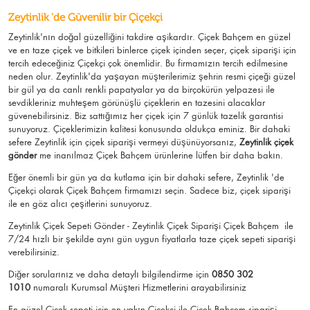
Zeytinlik 'de Güvenilir bir Çiçekçi
Zeytinlik'nın doğal güzelliğini takdire aşikardır.
Çiçek Bahçem
en güzel
ve en taze çiçek ve bitkileri binlerce çiçek içinden seçer, çiçek siparişi için
tercih edeceğiniz Çiçekçi çok önemlidir. Bu firmamızın tercih edilmesine
neden olur.
Zeytinlik
'da yaşayan müşterilerimiz şehrin resmi çiçeği güzel
bir gül ya da canlı renkli papatyalar ya da birçokürün yelpazesi ile
sevdikleriniz muhteşem görünüşlü
çiçeklerin en tazesini alacaklar
güvenebilirsiniz.
Biz sattığımız her çiçek için 7 günlük tazelik garantisi
sunuyoruz. Çiçeklerimizin kalitesi konusunda oldukça eminiz.
Bir dahaki
sefere Zeytinlik için
çiçek siparişi vermeyi düşünüyorsanız,
Zeytinlik çiçek
gönder
me
inanılmaz Çiçek Bahçem ürünlerine lütfen bir daha bakın.
Eğer önemli bir gün ya da kutlama için bir dahaki sefere, Zeytinlik 'de
Çiçekçi olarak Çiçek Bahçem firmamızı seçin. Sadece biz, çiçek siparişi
ile en göz alıcı çeşitlerini sunuyoruz.
Zeytinlik Çiçek Sepeti Gönder - Zeytinlik Çiçek Siparişi Çiçek Bahçem
ile
7/24 hızlı bir şekilde aynı gün uygun fiyatlarla taze çiçek sepeti siparişi
verebilirsiniz.
Diğer sorularınız ve daha detaylı bilgilendirme için
0850 302
1010
numaralı Kurumsal Müşteri Hizmetlerini arayabilirsiniz
En güzel
Çiçek
sepeti için en yakın Çiçekçi ile Çiçek Bahçem siparişi.