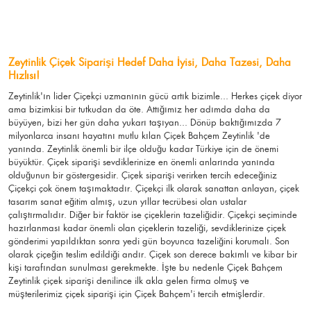
Zeytinlik Çiçek Siparişi Hedef Daha İyisi, Daha Tazesi, Daha
Hızlısı!
Zeytinlik'ın lider Çiçekçi uzmanının gücü artık bizimle... Herkes çiçek diyor
ama bizimkisi bir tutkudan da öte. Attığımız her adımda daha da
büyüyen, bizi her gün daha yukarı taşıyan... Dönüp baktığımızda 7
milyonlarca insanı hayatını mutlu kılan Çiçek Bahçem Zeytinlik 'de
yanında. Zeytinlik önemli bir ilçe olduğu kadar Türkiye için de önemi
büyüktür. Çiçek siparişi sevdiklerinize en önemli anlarında yanında
olduğunun bir göstergesidir. Çiçek siparişi verirken tercih edeceğiniz
Çiçekçi çok önem taşımaktadır. Çiçekçi ilk olarak sanattan anlayan, çiçek
tasarım sanat eğitim almış, uzun yıllar tecrübesi olan ustalar
çalıştırmalıdır. Diğer bir faktör ise çiçeklerin tazeliğidir. Çiçekçi seçiminde
hazırlanması kadar önemli olan çiçeklerin tazeliği, sevdiklerinize çiçek
gönderimi yapıldıktan sonra yedi gün boyunca tazeliğini korumalı. Son
olarak çiçeğin teslim edildiği andır. Çiçek son derece bakımlı ve kibar bir
kişi tarafından sunulması gerekmekte. İşte bu nedenle Çiçek Bahçem
Zeytinlik çiçek siparişi denilince ilk akla gelen firma olmuş ve
müşterilerimiz çiçek siparişi için Çiçek Bahçem'i tercih etmişlerdir.