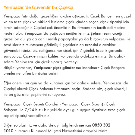
Yenipazar 'de Güvenilir bir Çiçekçi
Yenipazar'nın doğal güzelliğini takdire aşikardır.
Çiçek Bahçem
en güzel
ve en taze çiçek ve bitkileri binlerce çiçek içinden seçer, çiçek siparişi için
tercih edeceğiniz Çiçekçi çok önemlidir. Bu firmamızın tercih edilmesine
neden olur.
Yenipazar
'da yaşayan müşterilerimiz şehrin resmi çiçeği
güzel bir gül ya da canlı renkli papatyalar ya da birçokürün yelpazesi ile
sevdikleriniz muhteşem görünüşlü
çiçeklerin en tazesini alacaklar
güvenebilirsiniz.
Biz sattığımız her çiçek için 7 günlük tazelik garantisi
sunuyoruz. Çiçeklerimizin kalitesi konusunda oldukça eminiz.
Bir dahaki
sefere Yenipazar için
çiçek siparişi vermeyi
düşünüyorsanız,
Yenipazar çiçek gönder
me
inanılmaz Çiçek Bahçem
ürünlerine lütfen bir daha bakın.
Eğer önemli bir gün ya da kutlama için bir dahaki sefere, Yenipazar 'de
Çiçekçi olarak Çiçek Bahçem firmamızı seçin. Sadece biz, çiçek siparişi
ile en göz alıcı çeşitlerini sunuyoruz.
Yenipazar Çiçek Sepeti Gönder - Yenipazar Çiçek Siparişi Çiçek
Bahçem
ile 7/24 hızlı bir şekilde aynı gün uygun fiyatlarla taze çiçek
sepeti siparişi verebilirsiniz.
Diğer sorularınız ve daha detaylı bilgilendirme için
0850 302
1010
numaralı Kurumsal Müşteri Hizmetlerini arayabilirsiniz