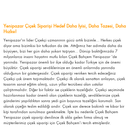
Yenipazar Çiçek Siparişi Hedef Daha İyisi, Daha Tazesi, Daha
Hızlısı!
Yenipazar'ın lider Çiçekçi uzmanının gücü artık bizimle... Herkes çiçek
diyor ama bizimkisi bir tutkudan da öte. Attığımız her adımda daha da
büyüyen, bizi her gün daha yukarı taşıyan... Dönüp baktığımızda 7
milyonlarca insanı hayatını mutlu kılan Çiçek Bahçem Yenipazar 'de
yanında. Yenipazar önemli bir ilçe olduğu kadar Türkiye için de önemi
büyüktür. Çiçek siparişi sevdiklerinize en önemli anlarında yanında
olduğunun bir göstergesidir. Çiçek siparişi verirken tercih edeceğiniz
Çiçekçi çok önem taşımaktadır. Çiçekçi ilk olarak sanattan anlayan, çiçek
tasarım sanat eğitim almış, uzun yıllar tecrübesi olan ustalar
çalıştırmalıdır. Diğer bir faktör ise çiçeklerin tazeliğidir. Çiçekçi seçiminde
hazırlanması kadar önemli olan çiçeklerin tazeliği, sevdiklerinize çiçek
gönderimi yapıldıktan sonra yedi gün boyunca tazeliğini korumalı. Son
olarak çiçeğin teslim edildiği andır. Çiçek son derece bakımlı ve kibar bir
kişi tarafından sunulması gerekmekte. İşte bu nedenle Çiçek Bahçem
Yenipazar çiçek siparişi denilince ilk akla gelen firma olmuş ve
müşterilerimiz çiçek siparişi için Çiçek Bahçem'i tercih etmişlerdir.