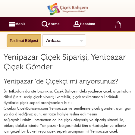
Menü
Arama
Hesabım
Teslimat Bölgesi
Yenipazar Çiçek Siparişi, Yenipazar
Çiçek Gönder
Yenipazar 'de Çiçekçi mi arıyorsunuz?
Bir tutkudan da öte bizimkisi. Çiçek Bahçem'deki yüzlerce çiçek arasından
dilediğinizi seçip çiçek siparişi verebilir, çiçek
teslimatında İndirimli
fiyatlarla çiçek sepeti aranjmanları
hızlı
Çiçekçi
CicekBahcem.com Yenipazar
ve semtlerine çiçek gönder, aynı gün
ya da dilediğiniz gün, en taze haliyle teslim edilmesini
sağlayabilirsiniz. İnternetten online çiçek alışveriş ve sipariş sistemi ile,
birkaç dakika içinde Yenipazar bölgesindeki tüm arkadaşlar ve aileniz
için güzel bir buket veya çiçek sepeti aranjmanını Yenipazar çiçek