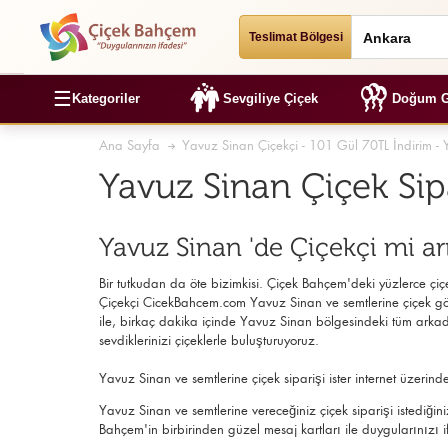
Teslimat Bölgesi
☰
Kategoriler
Sevgiliye Çiçek
Doğum G
Ana Sayfa
Yavuz Sinan Çiçekçi - 101 Gül 70TL İndirim - 
Yavuz Sinan Çiçek Sip
Yavuz Sinan 'de Çiçekçi mi a
Bir tutkudan da öte bizimkisi. Çiçek Bahçem'deki yüzlerce çiçek
Çiçekçi
CicekBahcem.com Yavuz Sinan
ve semtlerine çiçek gö
ile, birkaç dakika içinde Yavuz Sinan bölgesindeki tüm arkad
sevdiklerinizi çiçeklerle buluşturuyoruz.
Yavuz Sinan ve semtlerine çiçek siparişi ister internet üzeri
Yavuz Sinan ve semtlerine vereceğiniz çiçek siparişi istediğin
Bahçem'in birbirinden güzel mesaj kartları ile duygularınızı i