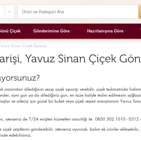
ünü Çiçek
Gönderimine Göre
Hazırlanışına Göre
Yavuz Sinan Çiçek Siparişi
arişi, Yavuz Sinan Çiçek Gö
rıyorsunuz?
 arasından dilediğinizi seçip çiçek siparişi verebilir, çiçek
teslimatında İndirim
nder, aynı gün ya da dilediğiniz gün, en taze haliyle teslim edilmesini sağlayabil
aşlar ve aileniz için güzel bir buket veya çiçek sepeti aranjmanını Yavuz Sina
nden, isterseniz de 7/24 müşteri hizmetleri aracılığı ile 0850 302 1010 - 0312
iz çiçek çeşitlerini gönderebilir, isterseniz oyuncak, balon ek ürünler ekleyeb
fade edebilirsiniz.