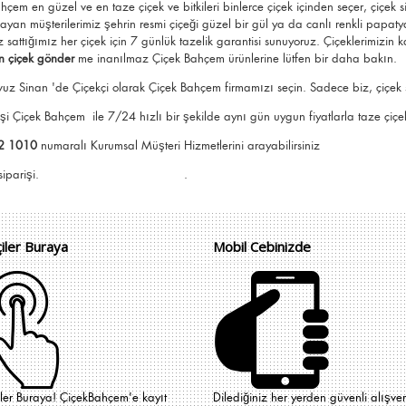
ahçem
en güzel ve en taze çiçek ve bitkileri binlerce çiçek içinden seçer, çiçek s
ayan müşterilerimiz şehrin resmi çiçeği güzel bir gül ya da canlı renkli papaty
z sattığımız her çiçek için 7 günlük tazelik garantisi sunuyoruz. Çiçeklerimizin
n çiçek gönder
me
inanılmaz Çiçek Bahçem ürünlerine lütfen bir daha bakın.
uz Sinan 'de Çiçekçi olarak Çiçek Bahçem firmamızı seçin. Sadece biz, çiçek sip
rişi Çiçek Bahçem
ile 7/24 hızlı bir şekilde aynı gün uygun fiyatlarla taze çiçek 
2 1010
numaralı Kurumsal Müşteri Hizmetlerini arayabilirsiniz
e Çiçek Bahçem siparişi. .
çiler Buraya
Mobil Cebinizde
iler Buraya! ÇiçekBahçem'e kayıt
Dilediğiniz her yerden güvenli alışver