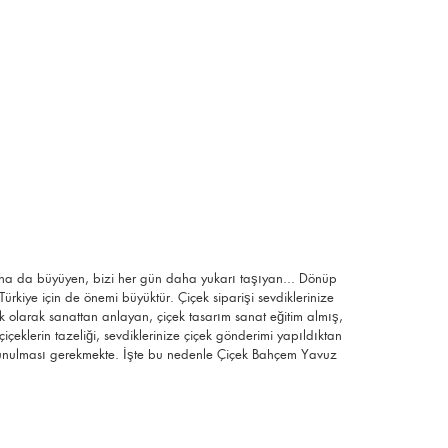
daha da büyüyen, bizi her gün daha yukarı taşıyan... Dönüp
kiye için de önemi büyüktür. Çiçek siparişi sevdiklerinize
lk olarak sanattan anlayan, çiçek tasarım sanat eğitim almış,
çiçeklerin tazeliği, sevdiklerinize çiçek gönderimi yapıldıktan
an sunulması gerekmekte. İşte bu nedenle Çiçek Bahçem Yavuz