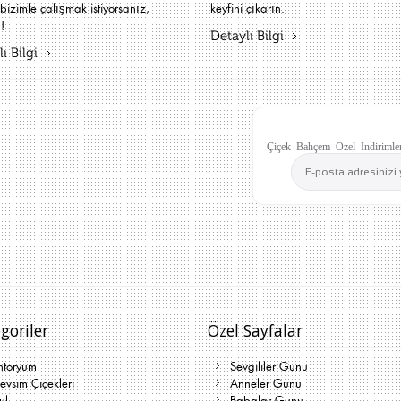
bizimle çalışmak istiyorsanız,
keyfini çıkarın.
!
Detaylı Bilgi
ı Bilgi
Çiçek Bahçem Özel İndirimler
goriler
Özel Sayfalar
ntoryum
Sevgililer Günü
vsim Çiçekleri
Anneler Günü
ül
Babalar Günü