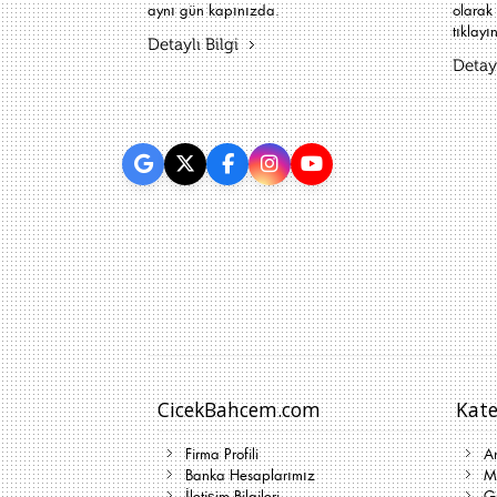
aynı gün kapınızda.
olarak 
tıklayın
Detaylı Bilgi
Detayl
CicekBahcem.com
Kate
Firma Profili
A
Banka Hesaplarımız
Me
İletişim Bilgileri
G