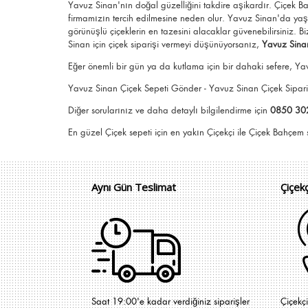
Yavuz Sinan'nın doğal güzelliğini takdire aşikardır.
Çiçek B
firmamızın tercih edilmesine neden olur.
Yavuz Sinan
'da yaş
görünüşlü
çiçeklerin en tazesini alacaklar güvenebilirsiniz.
Bi
Sinan için
çiçek siparişi vermeyi düşünüyorsanız,
Yavuz Sina
Eğer önemli bir gün ya da kutlama için bir dahaki sefere, Yav
Yavuz Sinan Çiçek Sepeti Gönder - Yavuz Sinan Çiçek Sipa
Diğer sorularınız ve daha detaylı bilgilendirme için
0850 30
En güzel
Çiçek
sepeti için en yakın Çiçekçi il
Aynı Gün Teslimat
Çiçek
Saat 19:00'e kadar verdiğiniz siparişler
Çiçekç