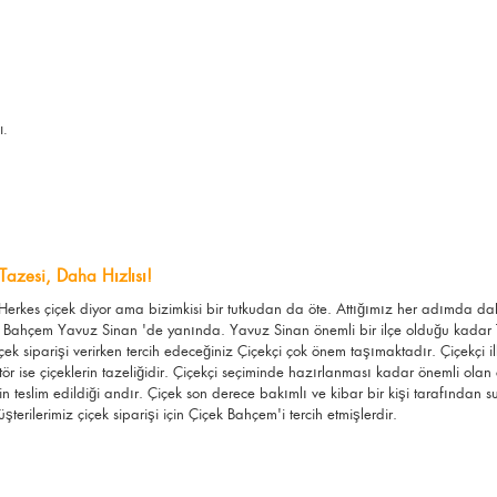
ı.
Tazesi, Daha Hızlısı!
. Herkes çiçek diyor ama bizimkisi bir tutkudan da öte. Attığımız her adımda 
 Bahçem Yavuz Sinan 'de yanında. Yavuz Sinan önemli bir ilçe olduğu kadar Tür
k siparişi verirken tercih edeceğiniz Çiçekçi çok önem taşımaktadır. Çiçekçi i
ktör ise çiçeklerin tazeliğidir. Çiçekçi seçiminde hazırlanması kadar önemli olan 
in teslim edildiği andır. Çiçek son derece bakımlı ve kibar bir kişi tarafınd
terilerimiz çiçek siparişi için Çiçek Bahçem'i tercih etmişlerdir.