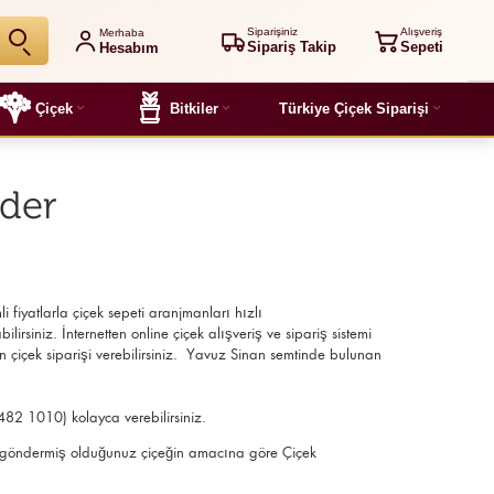
Siparişiniz
Alışveriş
Merhaba
Sipariş Takip
Sepeti
Hesabım
Çiçek
Bitkiler
Türkiye Çiçek Siparişi
nder
li fiyatlarla çiçek sepeti aranjmanları
hızlı
irsiniz. İnternetten online çiçek alışveriş ve sipariş sistemi
n çiçek siparişi verebilirsiniz. Yavuz Sinan semtinde bulunan
 482 1010) kolayca verebilirsiniz.
ilir, göndermiş olduğunuz çiçeğin amacına göre Çiçek