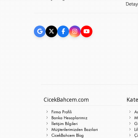
Detayl
CicekBahcem.com
Kate
Firma Profili
A
Banka Hesaplarımız
Me
İletişim Bilgileri
G
Müşterilerimizden Bazıları
Li
CicekBahcem Blog
Çi