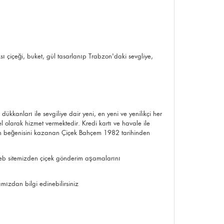
ksı çiçeği,
buket
, gül tasarlanıp Trabzon'daki sevgliye,
kanları ile sevgiliye dair yeni, en yeni ve yenilikçi her
el olarak hizmet vermektedir. Kredi kartı ve havale ile
izin beğenisini kazanan Çiçek Bahçem 1982 tarihinden
b sitemizden çiçek gönderim aşamalarını
mızdan bilgi edinebilirsiniz