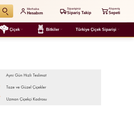
Siparişiniz
Alışveriş
Merhaba
Sipariş Takip
Sepeti
Hesabım
Çiçek
Bitkiler
Türkiye Çiçek Siparişi
Aynı Gün Hızlı Teslimat
Taze ve Güzel Çiçekler
Uzman Çiçekçi Kadrosu