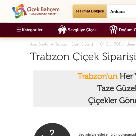
Teslimat Bölgesi
☰
Kategoriler
Sevgiliye Çiçek
Doğum G
Ana Sayfa
Trabzon Çiçek Siparişi - 101 Gül 70TL İndirim
Trabzon Çiçek Siparişi
Trabzon'un
Her 
Taze Güze
Çiçekler Gön
Seçiminizle eşleşen ürün bulunamad