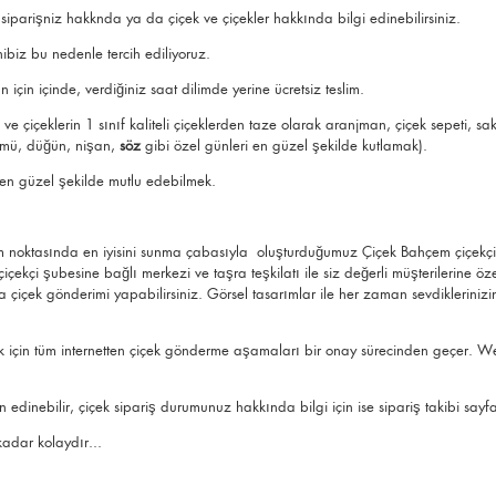
iparişniz hakknda ya da çiçek ve çiçekler hakkında bilgi edinebilirsiniz.
ibiz bu nedenle tercih ediliyoruz.
 için içinde, verdiğiniz saat dilimde yerine ücretsiz teslim.
 ve çiçeklerin 1 sınıf kaliteli çiçeklerden taze olarak
aranjman
,
çiçek sepeti
, sa
nümü,
düğün
,
nişan
,
söz
gibi özel günleri en güzel şekilde kutlamak).
ni en güzel şekilde mutlu edebilmek.
m noktasında en iyisini sunma çabasıyla oluşturduğumuz Çiçek Bahçem çiçekçi dük
çekçi şubesine bağlı merkezi ve taşra teşkilatı ile siz değerli müşterilerine öz
a çiçek gönderimi yapabilirsiniz. Görsel tasarımlar ile her zaman sevdiklerin
k için tüm
internetten çiçek gönderme
aşamaları bir onay sürecinden geçer. We
edinebilir, çiçek sipariş durumunuz hakkında bilgi için ise
sipariş takibi
sayfa
adar kolaydır...