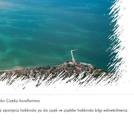
dur Çiçekçi kurallarımız.
 siparişniz hakkında ya da çiçek ve çiçekler hakkında bilgi edinebilmeniz.