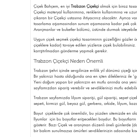
Çiçek Bahçem, en iyi
Trabzon Çiçekçi
olmak için biraz tas
Çiçekçi materyal kullanımına, renklerin kullanımına ve uzun
çıkaran bir Çiçekçi ustasına ihtiyacınız olacaktır. Ayrıca v
tasarlama aşamasından sunum aşamasına kadar pek çok fiki
Aranjmanlar ve buketler bölümü, üstünde durmak isteyebilec
Uygun çiçek seçmek çiçekçi tasarımının güzelliğini gözler ö
çiçeklere kadar) tavsiye edilen yüzlerce çiçek bulabilirsini
karıştırlmadan gönderme yapmak gerekir.
Trabzon Çiçekçi Neden Önemli
Trabzon şehri içinde sevgilinize evlilik yıl dönümü çiçeği i
Bir yakınızı hasta olduğunda ona en içten dilekleriniz ile
Yeni doğum yapan bir yakınızın en mutlu anında ona
yeni
sayfamızdan sipariş verebilir ve sevdiklerinizi mutlu edebilir
Trabzon sayfamızda lilyum siparişi,
gül siparişi
, sepet çiçe
sepeti, kırmızı gül, beyaz gül, gerbera, orkide, lilyum, kaz
Boyut çiçeklerde çok önemlidir, bu yüzden sitemizde en olası
llyumlar için bu boyutlar erişecekleri boydur. Bu boyutla
gösterir. Bazı Çiçek ve aranjman düzenli öneli günlerde (doğ
bir bakım sunulmazsa ömürleri sevdiklerinizin odasında kıs