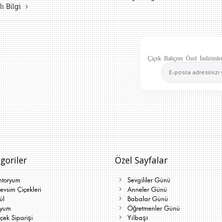
ı Bilgi
Çiçek Bahçem Özel İndirimler
goriler
Özel Sayfalar
ntoryum
Sevgililer Günü
vsim Çiçekleri
Anneler Günü
ül
Babalar Günü
lyum
Öğretmenler Günü
çek Siparişi
Yılbaşı