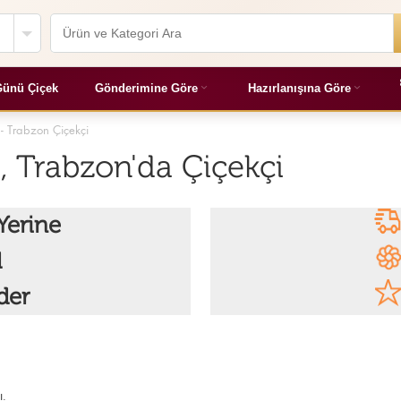
ünü Çiçek
Gönderimine Göre
Hazırlanışına Göre
 - Trabzon Çiçekçi
, Trabzon'da Çiçekçi
Yerine
l
der
ı.