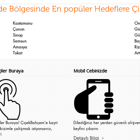
de Bölgesinde En popüler Hedeflere Ç
Kastamonu
Or
Çorum
Gi
Sinop
Gü
Samsun
Ba
Amasya
Ri
Tokat
Art
çiler Buraya
Mobil Cebinizde
iler Buraya! ÇiçekBahçem'e kayıt
Dilediğiniz her yerden güvenli alışver
bizimle çalışmak istiyorsanız,
keyfini çıkarın.
!
Detaylı Bilgi