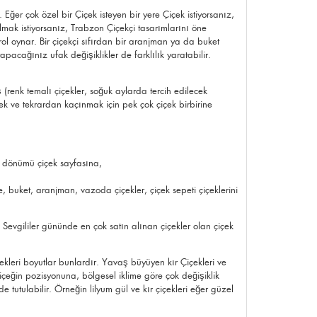
Eğer çok özel bir Çiçek isteyen bir yere Çiçek istiyorsanız,
lmak istiyorsanız, Trabzon Çiçekçi tasarımlarını öne
rol oynar. Bir çiçekçi sıfırdan bir aranjman ya da buket
ağınız ufak değişiklikler de farklılık yaratabilir.
(renk temalı çiçekler, soğuk aylarda tercih edilecek
mek ve tekrardan kaçınmak için pek çok çiçek birbirine
l dönümü çiçek
sayfasına,
e
, buket, aranjman, vazoda çiçekler, çiçek sepeti çiçeklerini
. Sevgililer gününde en çok satın alınan çiçekler olan çiçek
ekleri boyutlar bunlardır. Yavaş büyüyen kır Çiçekleri ve
çeğin pozisyonuna, bölgesel iklime göre çok değişiklik
tutulabilir. Örneğin lilyum gül ve kır çiçekleri eğer güzel