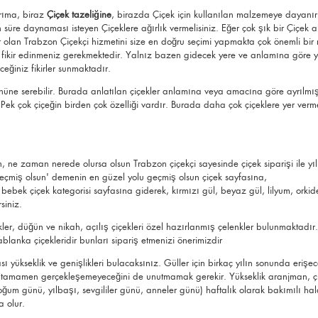
arıma, biraz
Çiçek tazeliğine
, birazda Çiçek için kullanılan malzemeye dayanır. 
 süre daynaması isteyen Çiçeklere ağırlık vermelisiniz. Eğer çok şık bir Çiçek a
ar olan Trabzon Çiçekçi hizmetini size en doğru seçimi yapmakta çok önemli bir 
r edinmeniz gerekmektedir. Yalnız bazen gidecek yere ve anlamına göre yapac
eğiniz fikirler sunmaktadır.
nüne serebilir. Burada anlatılan çiçekler anlamına veya amacına göre ayrılmış 
z. Pek çok çiçeğin birden çok özelliği vardır. Burada daha çok çiçeklere yer ver
çin, ne zaman nerede olursa olsun Trabzon çiçekçi sayesinde çiçek siparişi ile
yı
 'geçmiş olsun' demenin en güzel yolu
geçmiş olsun çiçek
sayfasına,
 bebek çiçek
kategorisi sayfasına giderek,
kırmızı gül
, beyaz gül, lilyum,
orkid
siniz.
kler,
düğün ve nikah
, açılış çiçekleri özel hazırlanmış çelenkler bulunmaktadır
ablanka çiçekleridir bunları sipariş etmenizi önerimizdir
 yükseklik ve genişlikleri bulacaksınız. Güller için birkaç yılın sonunda erişec
rın tamamen gerçekleşemeyeceğini de unutmamak gerekir. Yükseklik aranjman, çi
um günü, yılbaşı, sevgililer günü, anneler günü) haftalık olarak bakımılı halde 
a olur.