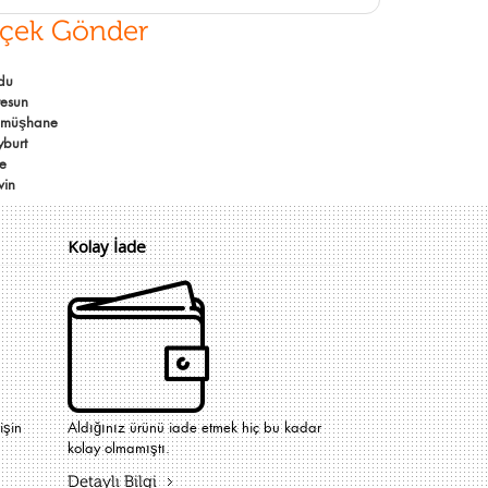
içek Gönder
du
resun
müşhane
yburt
ze
vin
Kolay İade
işin
Aldığınız ürünü iade etmek hiç bu kadar
kolay olmamıştı.
Detaylı Bilgi