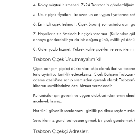
4 Kolay müşteri hizmetleri. 7x24 Trabzon'a gönderdiğiniz s
5. Ucuz çiçek fİyatları. Trabzon'un en uygun fiyatlarına sah
6. En hızlı çiçek teslimatı. Çiçek Sipariş sonrasında aynı gün
7. Hayallerinizin ötesinde bir çiçek tasarımı. (Kullanılan gül
anneye gönderebilir ya da bir
doğum günü
, evlilik yıl dö
8. Güler yüzlü hizmet. Yüksek kalite çiçekler ile sevdikleri
Trabzon Çiçek Unutmayalım ki!
Çiçek bahçem çiçekçi dükkanları ekip olarak ileri ve tasarı
türlü ayrıntıya tanıklık edeceksiniz. Çiçek Bahçem Trabzon çi
ödeme özelliğine sahip sitemizden güvenli olarak Trabzon'
itibaren sevdiklerinize özel hizmet vermektedir.
Kullanıcılar için güvenli ve uygun olduklarından emin olma
inceleyebilirsiniz.
Her türlü güvenlik sorularınızı
gizlilik politikası
sayfamızdan 
Sevdikleriniz gönül bahçesine girmek bir çiçek göndermek k
Trabzon Çiçekçi Adresleri