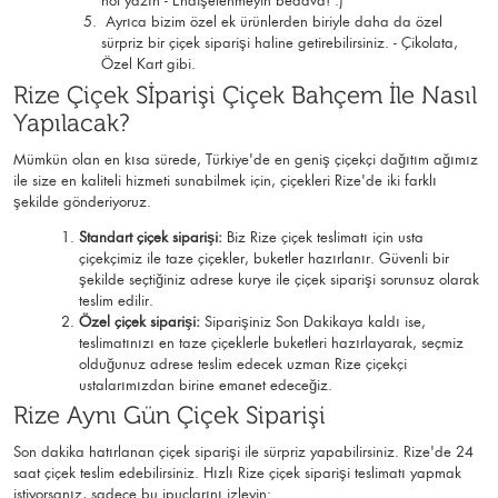
not yazın - Endişelenmeyin bedava! :)
Ayrıca bizim özel ek ürünlerden biriyle daha da özel
sürpriz bir çiçek siparişi haline getirebilirsiniz. - Çikolata,
Özel Kart gibi.
Rize Çiçek Sİparişi Çiçek Bahçem İle Nasıl
Yapılacak?
Mümkün olan en kısa sürede, Türkiye'de en geniş çiçekçi dağıtım ağımız
ile size en kaliteli hizmeti sunabilmek için, çiçekleri Rize'de iki farklı
şekilde gönderiyoruz.
Standart çiçek siparişi:
Biz Rize çiçek teslimatı için usta
çiçekçimiz ile taze çiçekler, buketler hazırlanır. Güvenli bir
şekilde seçtiğiniz adrese kurye ile çiçek siparişi sorunsuz olarak
teslim edilir.
Özel çiçek siparişi:
Siparişiniz Son Dakikaya kaldı ise,
teslimatınızı en taze çiçeklerle buketleri hazırlayarak, seçmiz
olduğunuz adrese teslim edecek uzman Rize çiçekçi
ustalarımızdan birine emanet edeceğiz.
Rize Aynı Gün Çiçek Siparişi
Son dakika hatırlanan çiçek siparişi ile sürpriz yapabilirsiniz. Rize'de 24
saat çiçek teslim edebilirsiniz. Hızlı Rize çiçek siparişi teslimatı yapmak
istiyorsanız, sadece bu ipuçlarını izleyin: