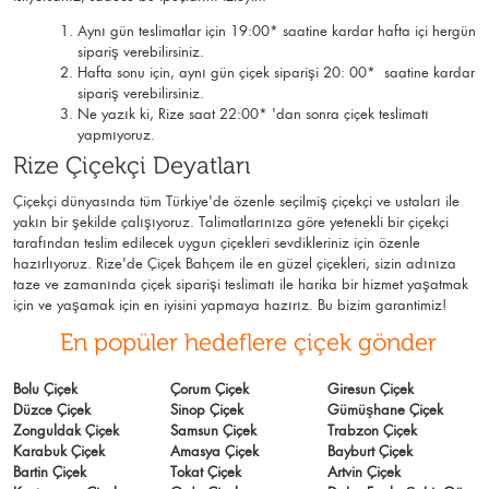
Aynı gün teslimatlar için 19:00* saatine kardar hafta içi hergün
sipariş verebilirsiniz.
Hafta sonu için, aynı gün çiçek siparişi 20: 00* saatine kardar
sipariş verebilirsiniz.
Ne yazık ki, Rize saat 22:00* 'dan sonra çiçek teslimatı
yapmıyoruz.
Rize Çiçekçi Deyatları
Çiçekçi dünyasında tüm Türkiye'de özenle seçilmiş çiçekçi ve ustaları ile
yakın bir şekilde çalışıyoruz. Talimatlarınıza göre yetenekli bir çiçekçi
tarafından teslim edilecek uygun çiçekleri sevdikleriniz için özenle
hazırlıyoruz. Rize'de Çiçek Bahçem ile en güzel çiçekleri, sizin adınıza
taze ve zamanında çiçek siparişi teslimatı ile harika bir hizmet yaşatmak
için ve yaşamak için en iyisini yapmaya hazırız. Bu bizim garantimiz!
En popüler hedeflere çiçek gönder
Bolu Çiçek
Çorum Çiçek
Giresun Çiçek
Düzce Çiçek
Sinop Çiçek
Gümüşhane Çiçek
Zonguldak Çiçek
Samsun Çiçek
Trabzon Çiçek
Karabuk Çiçek
Amasya Çiçek
Bayburt Çiçek
Bartin Çiçek
Tokat Çiçek
Artvin Çiçek