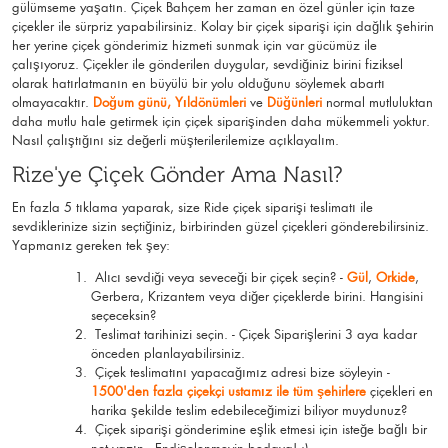
gülümseme yaşatın. Çiçek Bahçem her zaman en özel günler için taze
çiçekler ile sürpriz yapabilirsiniz. Kolay bir çiçek siparişi için dağlık şehirin
her yerine çiçek gönderimiz hizmeti sunmak için var gücümüz ile
çalışıyoruz. Çiçekler ile gönderilen duygular, sevdiğiniz birini fiziksel
olarak hatırlatmanın en büyülü bir yolu olduğunu söylemek abartı
olmayacaktır.
Doğum günü
,
Yıldönümleri
ve
Düğünleri
normal mutluluktan
daha mutlu hale getirmek için çiçek siparişinden daha mükemmeli yoktur.
Nasıl çalıştığını siz değerli müşterilerilemize açıklayalım.
Rize'ye Çiçek Gönder Ama Nasıl?
En fazla 5 tıklama yaparak, size Ride çiçek siparişi teslimatı ile
sevdiklerinize sizin seçtiğiniz, birbirinden güzel çiçekleri gönderebilirsiniz.
Yapmanız gereken tek şey:
Alıcı sevdiği veya seveceği bir çiçek seçin? -
Gül
,
Orkide
,
Gerbera, Krizantem veya diğer çiçeklerde birini. Hangisini
seçeceksin?
Teslimat tarihinizi seçin. - Çiçek Siparişlerini 3 aya kadar
önceden planlayabilirsiniz.
Çiçek teslimatını yapacağımız adresi bize söyleyin -
1500'den fazla çiçekçi ustamız ile tüm şehirlere
çiçekleri en
harika şekilde teslim edebileceğimizi biliyor muydunuz?
Çiçek siparişi gönderimine eşlik etmesi için isteğe bağlı bir