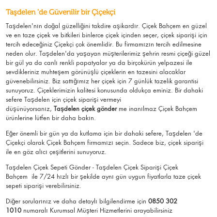
Taşdelen 'de Güvenilir bir Çiçekçi
Taşdelen'nın doğal güzelliğini takdire aşikardır.
Çiçek Bahçem
en güzel
ve en taze çiçek ve bitkileri binlerce çiçek içinden seçer, çiçek siparişi için
tercih edeceğiniz Çiçekçi çok önemlidir. Bu firmamızın tercih edilmesine
neden olur.
Taşdelen
'da yaşayan müşterilerimiz şehrin resmi çiçeği güzel
bir gül ya da canlı renkli papatyalar ya da birçokürün yelpazesi ile
sevdikleriniz muhteşem görünüşlü
çiçeklerin en tazesini alacaklar
güvenebilirsiniz.
Biz sattığımız her çiçek için 7 günlük tazelik garantisi
sunuyoruz. Çiçeklerimizin kalitesi konusunda oldukça eminiz.
Bir dahaki
sefere Taşdelen için
çiçek siparişi vermeyi
düşünüyorsanız,
Taşdelen çiçek gönder
me
inanılmaz Çiçek Bahçem
ürünlerine lütfen bir daha bakın.
Eğer önemli bir gün ya da kutlama için bir dahaki sefere, Taşdelen 'de
Çiçekçi olarak Çiçek Bahçem firmamızı seçin. Sadece biz, çiçek siparişi
ile en göz alıcı çeşitlerini sunuyoruz.
Taşdelen Çiçek Sepeti Gönder - Taşdelen Çiçek Siparişi Çiçek
Bahçem
ile 7/24 hızlı bir şekilde aynı gün uygun fiyatlarla taze çiçek
sepeti siparişi verebilirsiniz.
Diğer sorularınız ve daha detaylı bilgilendirme için
0850 302
1010
numaralı Kurumsal Müşteri Hizmetlerini arayabilirsiniz