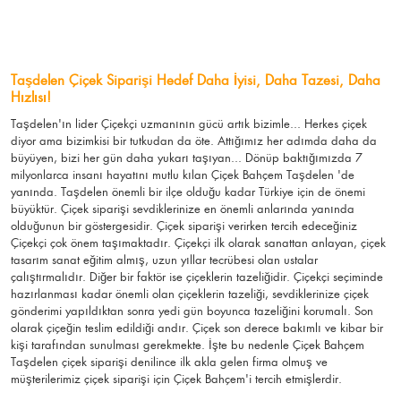
Taşdelen Çiçek Siparişi Hedef Daha İyisi, Daha Tazesi, Daha
Hızlısı!
Taşdelen'ın lider Çiçekçi uzmanının gücü artık bizimle... Herkes çiçek
diyor ama bizimkisi bir tutkudan da öte. Attığımız her adımda daha da
büyüyen, bizi her gün daha yukarı taşıyan... Dönüp baktığımızda 7
milyonlarca insanı hayatını mutlu kılan Çiçek Bahçem Taşdelen 'de
yanında. Taşdelen önemli bir ilçe olduğu kadar Türkiye için de önemi
büyüktür. Çiçek siparişi sevdiklerinize en önemli anlarında yanında
olduğunun bir göstergesidir. Çiçek siparişi verirken tercih edeceğiniz
Çiçekçi çok önem taşımaktadır. Çiçekçi ilk olarak sanattan anlayan, çiçek
tasarım sanat eğitim almış, uzun yıllar tecrübesi olan ustalar
çalıştırmalıdır. Diğer bir faktör ise çiçeklerin tazeliğidir. Çiçekçi seçiminde
hazırlanması kadar önemli olan çiçeklerin tazeliği, sevdiklerinize çiçek
gönderimi yapıldıktan sonra yedi gün boyunca tazeliğini korumalı. Son
olarak çiçeğin teslim edildiği andır. Çiçek son derece bakımlı ve kibar bir
kişi tarafından sunulması gerekmekte. İşte bu nedenle Çiçek Bahçem
Taşdelen çiçek siparişi denilince ilk akla gelen firma olmuş ve
müşterilerimiz çiçek siparişi için Çiçek Bahçem'i tercih etmişlerdir.