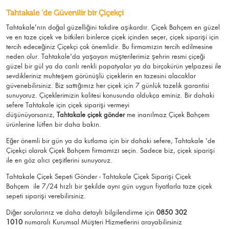
Tahtakale 'de Güvenilir bir Çiçekçi
Tahtakale'nın doğal güzelliğini takdire aşikardır.
Çiçek Bahçem
en güzel
ve en taze çiçek ve bitkileri binlerce çiçek içinden seçer, çiçek siparişi için
tercih edeceğiniz Çiçekçi çok önemlidir. Bu firmamızın tercih edilmesine
neden olur.
Tahtakale
'da yaşayan müşterilerimiz şehrin resmi çiçeği
güzel bir gül ya da canlı renkli papatyalar ya da birçokürün yelpazesi ile
sevdikleriniz muhteşem görünüşlü
çiçeklerin en tazesini alacaklar
güvenebilirsiniz.
Biz sattığımız her çiçek için 7 günlük tazelik garantisi
sunuyoruz. Çiçeklerimizin kalitesi konusunda oldukça eminiz.
Bir dahaki
sefere Tahtakale için
çiçek siparişi vermeyi
düşünüyorsanız,
Tahtakale çiçek gönder
me
inanılmaz Çiçek Bahçem
ürünlerine lütfen bir daha bakın.
Eğer önemli bir gün ya da kutlama için bir dahaki sefere, Tahtakale 'de
Çiçekçi olarak Çiçek Bahçem firmamızı seçin. Sadece biz, çiçek siparişi
ile en göz alıcı çeşitlerini sunuyoruz.
Tahtakale Çiçek Sepeti Gönder - Tahtakale Çiçek Siparişi Çiçek
Bahçem
ile 7/24 hızlı bir şekilde aynı gün uygun fiyatlarla taze çiçek
sepeti siparişi verebilirsiniz.
Diğer sorularınız ve daha detaylı bilgilendirme için
0850 302
1010
numaralı Kurumsal Müşteri Hizmetlerini arayabilirsiniz