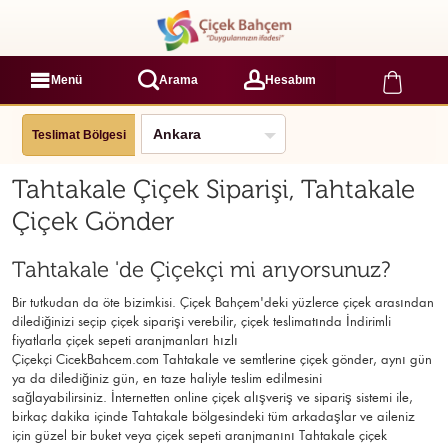
Menü
Arama
Hesabım
Teslimat Bölgesi
Tahtakale Çiçek Siparişi, Tahtakale
Çiçek Gönder
Tahtakale 'de Çiçekçi mi arıyorsunuz?
Bir tutkudan da öte bizimkisi. Çiçek Bahçem'deki yüzlerce çiçek arasından
dilediğinizi seçip çiçek siparişi verebilir, çiçek
teslimatında İndirimli
fiyatlarla çiçek sepeti aranjmanları
hızlı
Çiçekçi
CicekBahcem.com Tahtakale
ve semtlerine çiçek gönder, aynı gün
ya da dilediğiniz gün, en taze haliyle teslim edilmesini
sağlayabilirsiniz. İnternetten online çiçek alışveriş ve sipariş sistemi ile,
birkaç dakika içinde Tahtakale bölgesindeki tüm arkadaşlar ve aileniz
için güzel bir buket veya çiçek sepeti aranjmanını Tahtakale çiçek