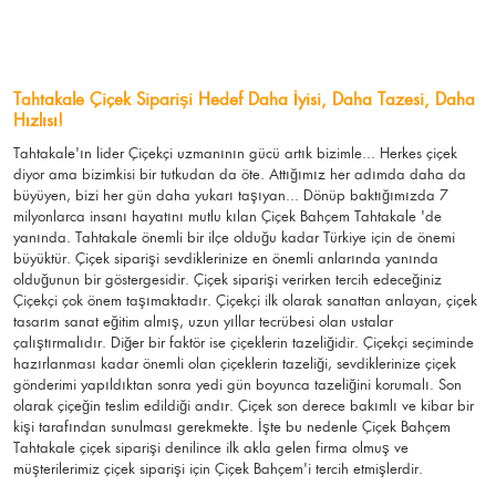
Tahtakale Çiçek Siparişi Hedef Daha İyisi, Daha Tazesi, Daha
Hızlısı!
Tahtakale'ın lider Çiçekçi uzmanının gücü artık bizimle... Herkes çiçek
diyor ama bizimkisi bir tutkudan da öte. Attığımız her adımda daha da
büyüyen, bizi her gün daha yukarı taşıyan... Dönüp baktığımızda 7
milyonlarca insanı hayatını mutlu kılan Çiçek Bahçem Tahtakale 'de
yanında. Tahtakale önemli bir ilçe olduğu kadar Türkiye için de önemi
büyüktür. Çiçek siparişi sevdiklerinize en önemli anlarında yanında
olduğunun bir göstergesidir. Çiçek siparişi verirken tercih edeceğiniz
Çiçekçi çok önem taşımaktadır. Çiçekçi ilk olarak sanattan anlayan, çiçek
tasarım sanat eğitim almış, uzun yıllar tecrübesi olan ustalar
çalıştırmalıdır. Diğer bir faktör ise çiçeklerin tazeliğidir. Çiçekçi seçiminde
hazırlanması kadar önemli olan çiçeklerin tazeliği, sevdiklerinize çiçek
gönderimi yapıldıktan sonra yedi gün boyunca tazeliğini korumalı. Son
olarak çiçeğin teslim edildiği andır. Çiçek son derece bakımlı ve kibar bir
kişi tarafından sunulması gerekmekte. İşte bu nedenle Çiçek Bahçem
Tahtakale çiçek siparişi denilince ilk akla gelen firma olmuş ve
müşterilerimiz çiçek siparişi için Çiçek Bahçem'i tercih etmişlerdir.