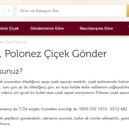
ünü Çiçek
Gönderimine Göre
Hazırlanışına Göre
ez Çiçek Siparişi
i, Polonez Çiçek Gönder
rsunuz?
 arasından dilediğinizi seçip çiçek siparişi verebilir, çiçek
teslimatında İndirim
 aynı gün ya da dilediğiniz gün, en taze haliyle teslim edilmesini sağlayabilirsini
ileniz için güzel bir buket veya çiçek sepeti aranjmanını Polonez çiçek sipariş
, isterseniz de 7/24 müşteri hizmetleri aracılığı ile 0850 302 1010 - 0312 482 
içek çeşitlerini gönderebilir, isterseniz oyuncak, balon ek ürünler ekleyebilir
irsiniz.