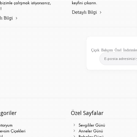
bizimle çalışmak istiyorsanız,
keyfini çıkarın.
!
Detaylı Bilgi
ı Bilgi
Çiçek Bahçem Özel İndirimler
goriler
Özel Sayfalar
ntoryum
Sevgililer Günü
vsim Çiçekleri
Anneler Günü
ül
Babalar Günü