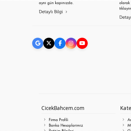
aynı gün kapınızda.
olarak 
tıklayın
Detaylı Bilgi
Detayl
CicekBahcem.com
Kate
Firma Profili
A
Banka Hesaplarımız
Me
İletişim Bilgileri
G