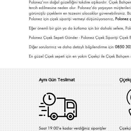
Polonez'nın doğal güzelliğini takdire aşikardır.
Çiçek Bahç
tercih edilmesine neden olur.
Polonez
'da yaşayan müşterileri
görünüşlü
çiçeklerin en tazesini alacaklar güvenebilirsiniz.
Bi
Polonez için
çiçek siparişi vermeyi düşünüyorsanız,
Polonez 
Eğer önemli bir gün ya da kutlama için bir dahaki sefere, Pol
Polonez Çiçek Sepeti Gönder - Polonez Çiçek Siparişi Çiçe
Diğer sorularınız ve daha detaylı bilgilendirme için
0850 30
En güzel
Çiçek
sepeti için en yakın Çiçekçi il
Aynı Gün Teslimat
Çiçek
Saat 19:00'e kadar verdiğiniz siparişler
Çiçekç