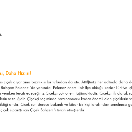
ı.
i, Daha Hızlısı!
rkes çiçek diyor ama bizimkisi bir tutkudan da öte. Attığımız her adımda daha
 Bahçem Polonez 'de yanında. Polonez önemli bir ilçe olduğu kadar Türkiye için
 verirken tercih edeceğiniz Çiçekçi çok önem taşımaktadır. Çiçekçi ilk olarak s
çeklerin tazeliğidir. Çiçekçi seçiminde hazırlanması kadar önemli olan çiçeklerin 
dildiği andır. Çiçek son derece bakımlı ve kibar bir kişi tarafından sunulması
çiçek siparişi için Çiçek Bahçem'i tercih etmişlerdir.