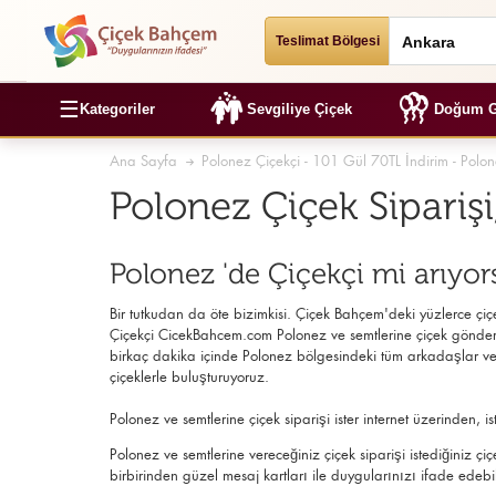
Teslimat Bölgesi
☰
Kategoriler
Sevgiliye Çiçek
Doğum G
Ana Sayfa
Polonez Çiçekçi - 101 Gül 70TL İndirim - Polon
Polonez Çiçek Sipariş
Polonez 'de Çiçekçi mi arıyo
Bir tutkudan da öte bizimkisi. Çiçek Bahçem'deki yüzlerce çiçek
Çiçekçi
CicekBahcem.com Polonez
ve semtlerine çiçek gönder,
birkaç dakika içinde Polonez bölgesindeki tüm arkadaşlar ve a
çiçeklerle buluşturuyoruz.
Polonez ve semtlerine çiçek siparişi ister internet üzerinden
Polonez ve semtlerine vereceğiniz çiçek siparişi istediğiniz ç
birbirinden güzel mesaj kartları ile duygularınızı ifade edebil