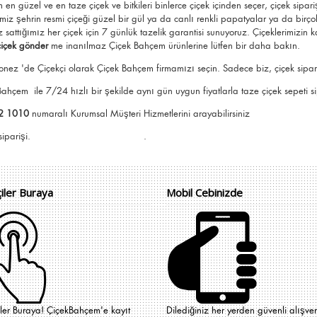
em
en güzel ve en taze çiçek ve bitkileri binlerce çiçek içinden seçer, çiçek sipar
miz şehrin resmi çiçeği güzel bir gül ya da canlı renkli papatyalar ya da birço
z sattığımız her çiçek için 7 günlük tazelik garantisi sunuyoruz. Çiçeklerimizin
çiçek gönder
me
inanılmaz Çiçek Bahçem ürünlerine lütfen bir daha bakın.
onez 'de Çiçekçi olarak Çiçek Bahçem firmamızı seçin. Sadece biz, çiçek siparişi
k Bahçem
ile 7/24 hızlı bir şekilde aynı gün uygun fiyatlarla taze çiçek sepeti sip
2 1010
numaralı Kurumsal Müşteri Hizmetlerini arayabilirsiniz
e Çiçek Bahçem siparişi. .
çiler Buraya
Mobil Cebinizde
iler Buraya! ÇiçekBahçem'e kayıt
Dilediğiniz her yerden güvenli alışver