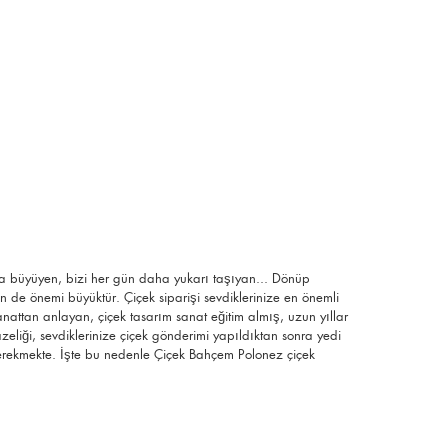
 da büyüyen, bizi her gün daha yukarı taşıyan... Dönüp
 de önemi büyüktür. Çiçek siparişi sevdiklerinize en önemli
anattan anlayan, çiçek tasarım sanat eğitim almış, uzun yıllar
tazeliği, sevdiklerinize çiçek gönderimi yapıldıktan sonra yedi
 gerekmekte. İşte bu nedenle Çiçek Bahçem Polonez çiçek