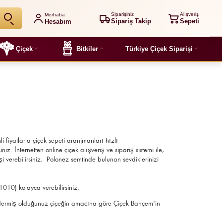
Siparişiniz
Alışveriş
Merhaba
Sipariş Takip
Sepeti
Hesabım
Çiçek
Bitkiler
Türkiye Çiçek Siparişi
li fiyatlarla çiçek sepeti aranjmanları
hızlı
z. İnternetten online çiçek alışveriş ve sipariş sistemi ile,
i verebilirsiniz. Polonez semtinde bulunan sevdiklerinizi
1010) kolayca verebilirsiniz.
, göndermiş olduğunuz çiçeğin amacına göre Çiçek Bahçem'in