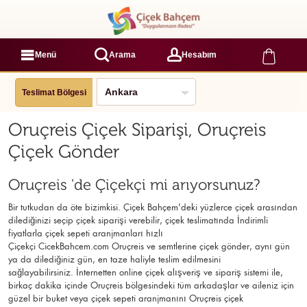
Menü
Arama
Hesabım
Teslimat Bölgesi
Oruçreis Çiçek Siparişi, Oruçreis
Çiçek Gönder
Oruçreis 'de Çiçekçi mi arıyorsunuz?
Bir tutkudan da öte bizimkisi. Çiçek Bahçem'deki yüzlerce çiçek arasından
dilediğinizi seçip çiçek siparişi verebilir, çiçek
teslimatında İndirimli
fiyatlarla çiçek sepeti aranjmanları
hızlı
Çiçekçi
CicekBahcem.com Oruçreis
ve semtlerine çiçek gönder, aynı gün
ya da dilediğiniz gün, en taze haliyle teslim edilmesini
sağlayabilirsiniz. İnternetten online çiçek alışveriş ve sipariş sistemi ile,
birkaç dakika içinde Oruçreis bölgesindeki tüm arkadaşlar ve aileniz için
güzel bir buket veya çiçek sepeti aranjmanını Oruçreis çiçek