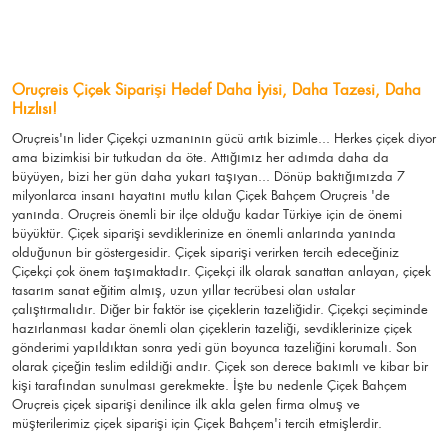
Oruçreis Çiçek Siparişi Hedef Daha İyisi, Daha Tazesi, Daha
Hızlısı!
Oruçreis'ın lider Çiçekçi uzmanının gücü artık bizimle... Herkes çiçek diyor
ama bizimkisi bir tutkudan da öte. Attığımız her adımda daha da
büyüyen, bizi her gün daha yukarı taşıyan... Dönüp baktığımızda 7
milyonlarca insanı hayatını mutlu kılan Çiçek Bahçem Oruçreis 'de
yanında. Oruçreis önemli bir ilçe olduğu kadar Türkiye için de önemi
büyüktür. Çiçek siparişi sevdiklerinize en önemli anlarında yanında
olduğunun bir göstergesidir. Çiçek siparişi verirken tercih edeceğiniz
Çiçekçi çok önem taşımaktadır. Çiçekçi ilk olarak sanattan anlayan, çiçek
tasarım sanat eğitim almış, uzun yıllar tecrübesi olan ustalar
çalıştırmalıdır. Diğer bir faktör ise çiçeklerin tazeliğidir. Çiçekçi seçiminde
hazırlanması kadar önemli olan çiçeklerin tazeliği, sevdiklerinize çiçek
gönderimi yapıldıktan sonra yedi gün boyunca tazeliğini korumalı. Son
olarak çiçeğin teslim edildiği andır. Çiçek son derece bakımlı ve kibar bir
kişi tarafından sunulması gerekmekte. İşte bu nedenle Çiçek Bahçem
Oruçreis çiçek siparişi denilince ilk akla gelen firma olmuş ve
müşterilerimiz çiçek siparişi için Çiçek Bahçem'i tercih etmişlerdir.