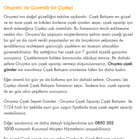
Oruçreis 'de Güvenilir bir Çiçekçi
Oruçreis'nın doğal güzelliğini takdire aşikardır.
Çiçek Bahçem
en güzel
ve en taze çiçek ve bitkileri binlerce çiçek içinden seçer, çiçek siparişi için
tercih edeceğiniz Çiçekçi çok önemlidir. Bu firmamızın tercih edilmesine
neden olur.
Oruçreis
'da yaşayan müşterilerimiz şehrin resmi çiçeği güzel
bir gül ya da canlı renkli papatyalar ya da birçokürün yelpazesi ile
sevdikleriniz muhteşem görünüşlü
çiçeklerin en tazesini alacaklar
güvenebilirsiniz.
Biz sattığımız her çiçek için 7 günlük tazelik garantisi
sunuyoruz. Çiçeklerimizin kalitesi konusunda oldukça eminiz.
Bir dahaki
sefere Oruçreis için
çiçek siparişi vermeyi düşünüyorsanız,
Oruçreis çiçek
gönder
me
inanılmaz Çiçek Bahçem ürünlerine lütfen bir daha bakın.
Eğer önemli bir gün ya da kutlama için bir dahaki sefere, Oruçreis 'de
Çiçekçi olarak Çiçek Bahçem firmamızı seçin. Sadece biz, çiçek siparişi
ile en göz alıcı çeşitlerini sunuyoruz.
Oruçreis Çiçek Sepeti Gönder - Oruçreis Çiçek Siparişi Çiçek Bahçem
ile
7/24 hızlı bir şekilde aynı gün uygun fiyatlarla taze çiçek sepeti siparişi
verebilirsiniz.
Diğer sorularınız ve daha detaylı bilgilendirme için
0850 302
1010
numaralı Kurumsal Müşteri Hizmetlerini arayabilirsiniz
En güzel
Çiçek
sepeti için en yakın Çiçekçi ile Çiçek Bahçem siparişi.