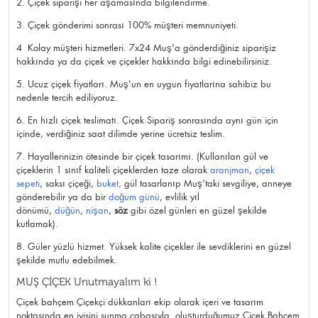
2. Çiçek siparişi her aşamasında bilgilendirme.
3. Çiçek gönderimi sonrası 100% müşteri memnuniyeti.
4 Kolay müşteri hizmetleri. 7x24 Muş'a gönderdiğiniz siparişiz
hakkında ya da çiçek ve çiçekler hakkında bilgi edinebilirsiniz.
5. Ucuz çiçek fiyatları. Muş'un en uygun fiyatlarına sahibiz bu
nedenle tercih ediliyoruz.
6. En hızlı çiçek teslimatı. Çiçek Sipariş sonrasında aynı gün için
içinde, verdiğiniz saat dilimde yerine ücretsiz teslim.
7. Hayallerinizin ötesinde bir çiçek tasarımı. (Kullanılan gül ve
çiçeklerin 1 sınıf kaliteli çiçeklerden taze olarak
aranjman
,
çiçek
sepeti
, saksı çiçeği,
buket
,
gül tasarlanıp Muş’taki sevgiliye, anneye
gönderebilir ya da bir
doğum günü
, evlilik yıl
dönümü,
düğün
,
nişan
,
söz
gibi özel günleri en güzel şekilde
kutlamak).
8. Güler yüzlü hizmet. Yüksek kalite çiçekler ile sevdiklerini en güzel
şekilde mutlu edebilmek.
MUŞ ÇİÇEK Unutmayalım ki !
Çiçek bahçem Çiçekçi dükkanları ekip olarak içeri ve tasarım
noktasında en iyisini sunma çabasıyla oluşturduğumuz Çiçek Bahçem