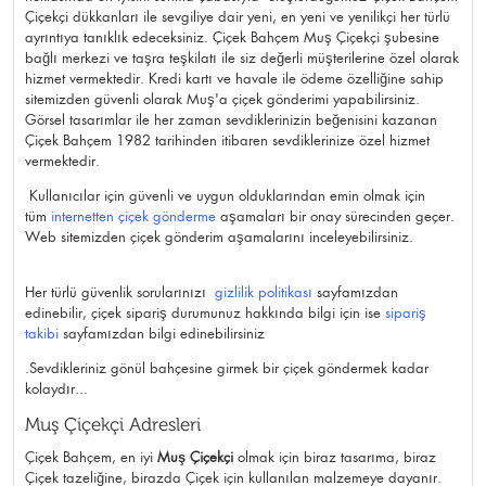
Çiçekçi dükkanları ile sevgiliye dair yeni, en yeni ve yenilikçi her türlü
ayrıntıya tanıklık edeceksiniz. Çiçek Bahçem Muş Çiçekçi şubesine
bağlı merkezi ve taşra teşkilatı ile siz değerli müşterilerine özel olarak
hizmet vermektedir. Kredi kartı ve havale ile ödeme özelliğine sahip
sitemizden güvenli olarak Muş'a çiçek gönderimi yapabilirsiniz.
Görsel tasarımlar ile her zaman sevdiklerinizin beğenisini kazanan
Çiçek Bahçem 1982 tarihinden itibaren sevdiklerinize özel hizmet
vermektedir.
Kullanıcılar için güvenli ve uygun olduklarından emin olmak için
tüm
internetten çiçek gönderme
aşamaları bir onay sürecinden geçer.
Web sitemizden çiçek gönderim aşamalarını inceleyebilirsiniz.
Her türlü güvenlik sorularınızı
gizlilik politikası
sayfamızdan
edinebilir, çiçek sipariş durumunuz hakkında bilgi için ise
sipariş
takibi
sayfamızdan bilgi edinebilirsiniz
.Sevdikleriniz gönül bahçesine girmek bir çiçek göndermek kadar
kolaydır...
Muş Çiçekçi Adresleri
Çiçek Bahçem, en iyi
Muş Çiçekçi
olmak için biraz tasarıma, biraz
Çiçek tazeliğine, birazda Çiçek için kullanılan malzemeye dayanır.