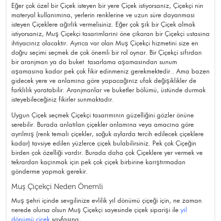
Eğer çok özel bir Çiçek isteyen bir yere Çiçek istiyorsanız, Çiçekçi nin
materyal kullanımına, yerlerin renklerine ve uzun süre dayanması
isteyen Çiçeklere ağırlık vermelisiniz. Eğer çok şık bir Çiçek almak
istiyorsanız, Muş Çiçekçi tasarımlarını öne çıkaran bir Çiçekçi ustasına
ihtiyacınız olacaktır. Ayrıca var olan Muş Çiçekçi hizmetini size en
doğru seçimi seçmek de çok önemli bir rol oynar. Bir Çiçekçi sıfırdan
bir aranjman ya da buket tasarlama aşamasından sunum
aşamasına kadar pek çok fikir edinmeniz gerekmektedir.. Ama bazen
gidecek yere ve anlamına göre yapacağınız ufak değişiklikler de
farklılık yaratabilir. Aranjmanlar ve buketler bölümü, üstünde durmak
isteyebileceğiniz fikirler sunmaktadır.
Uygun Çiçek seçmek Çiçekçi tasarımının güzelliğini gözler önüne
serebilir. Burada anlatılan çiçekler anlamına veya amacına göre
ayrılmış (renk temalı çiçekler, soğuk aylarda tercih edilecek çiçeklere
kadar) tavsiye edilen yüzlerce çiçek bulabilirsiniz. Pek çok Çiçeğin
birden çok özelliği vardır. Burada daha çok Çiçeklere yer vermek ve
tekrardan kaçınmak için pek çok çiçek birbirine karıştırmadan
gönderme yapmak gerekir.
Muş Çiçekçi Neden Önemli
Muş şehri içinde sevgilinize evlilik yıl dönümü çiçeği için, ne zaman
nerede olursa olsun Muş Çiçekçi sayesinde çiçek siparişi ile
yıl
dönümü çiçek
sayfasına,