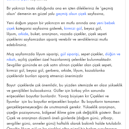
Bir yakınızı hasta olduğunda ona en içten dilekleriniz ile 'geçmiş
olsun' demenin en güzel yolu
geçmiş olsun çiçek
sayfasına,
Yeni doğum yapan bir yakınızın en mutlu anında ona
yeni bebek
çiçek
kategorisi sayfasına giderek,
kırmızı gül
, beyaz gül,
lilyum,
orkide
, buket, aranjman, vazoda çiçekler, çiçek sepeti
çiçeklerini sayfamızdan sipariş verebilir ve sevdiklerinizi mutlu
edebilirsiniz.
Muş sayfamızda lilyum siparişi,
gül siparişi
, sepet çiçekler,
düğün ve
nikah
, açılış çiçekleri özel hazırlanmış çelenkler bulunmaktadır.
Sevgililer gününde en çok satın alınan çiçekler olan çiçek sepeti,
kırmızı gül, beyaz gül, gerbera, orkide, lilyum, kazablanka
çiçekleridir bunları sipariş etmenizi önerimizdir
Boyut çiçeklerde çok önemlidir, bu yüzden sitemizde en olası yükseklik
ve genişlikleri bulacaksınız. Güller için birkaç yılın sonunda
erişecekleri boyutlar bunlardır. Yavaş büyüyen kır Çiçekleri ve
llyumlar için bu boyutlar erişecekleri boydur. Bu boyutların tamamen
gerçekleşemeyeceğini de unutmamak gerekir. Yükseklik aranjman,
çiçeğin pozisyonuna, bölgesel iklime göre çok değişiklik gösterir. Bazı
Çiçek ve aranjman düzenli öneli günlerde (doğum günü, yılbaşı,
sevgililer günü, anneler günü) haftalık olarak bakımlı halde tutulabilir.
Örneğin lilyum gül ve kır çiçekleri eğer güzel bir bakım sunulmazsa