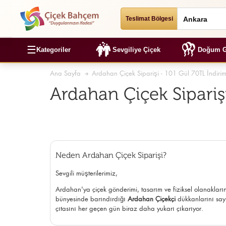
Teslimat Bölgesi
☰
Kategoriler
Sevgiliye Çiçek
Doğum G
Ana Sayfa
Ardahan Çiçek Siparişi - 101 Gül 70TL İndiri
Ardahan Çiçek Sipariş
Neden Ardahan Çiçek Siparişi?
Sevgili müşterilerimiz,
Ardahan'ya çiçek gönderimi, tasarım ve fiziksel olanakların
bünyesinde barındırdığı
Ardahan Çiçekçi
dükkanlarını sayı
çıtasını her geçen gün biraz daha yukarı çıkarıyor.