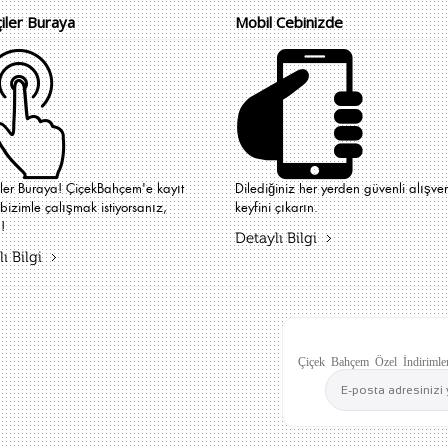
çiler Buraya
Mobil Cebinizde
iler Buraya! ÇiçekBahçem'e kayıt
Dilediğiniz her yerden güvenli alışver
bizimle çalışmak istiyorsanız,
keyfini çıkarın.
!
Detaylı Bilgi
ı Bilgi
Çiçek Bahçem Özel İndirimler