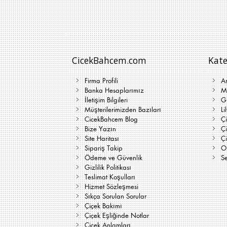
CicekBahcem.com
Kate
Firma Profili
A
Banka Hesaplarımız
Me
İletişim Bilgileri
G
Müşterilerimizden Bazıları
Li
CicekBahcem Blog
Çi
Bize Yazın
Ç
Site Haritası
Ç
Sipariş Takip
On
Ödeme ve Güvenlik
Se
Gizlilik Politikası
Teslimat Koşulları
Hizmet Sözleşmesi
Sıkça Sorulan Sorular
Çiçek Bakımı
Çiçek Eşliğinde Notlar
Çiçek Anlamları