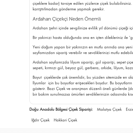
çiçeklere kadar) tavsiye edilen yüzlerce çiçek bulabilirsini
karıştırlmadan gönderme yapmak gerekir.
Ardahan Çiçekçi Neden Önemli
Ardahan şehri içinde sevgilinize evlilik yıl dönümü çiçeği 
Bir yakınızı hasta olduğunda ona en içten dilekleriniz ile
Yeni doğum yapan bir yakınızın en mutlu anında ona
yeni
sayfamızdan sipariş verebilir ve sevdiklerinizi mutlu edebilir
Ardahan sayfamızda lilyum siparişi,
gül siparişi
, sepet çiç
sepeti, kırmızı gül, beyaz gül, gerbera, orkide, lilyum, kaz
Boyut çiçeklerde çok önemlidir, bu yüzden sitemizde en olası
llyumlar için bu boyutlar erişecekleri boydur. Bu boyutla
gösterir. Bazı Çiçek ve aranjman düzenli öneli günlerde (doğ
bir bakım sunulmazsa ömürleri sevdiklerinizin odasında kıs
Doğu Anadolu Bölgesi Çiçek Siparişi:
Malatya Çiçek
Erzi
Iğdır Çiçek
Hakkari Çiçek