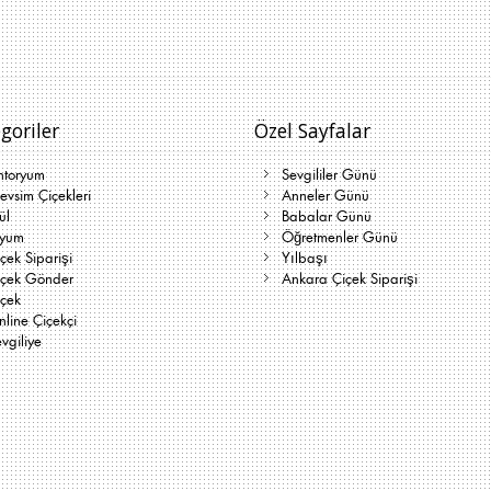
goriler
Özel Sayfalar
ntoryum
Sevgililer Günü
vsim Çiçekleri
Anneler Günü
ül
Babalar Günü
lyum
Öğretmenler Günü
çek Siparişi
Yılbaşı
içek Gönder
Ankara Çiçek Siparişi
içek
line Çiçekçi
vgiliye