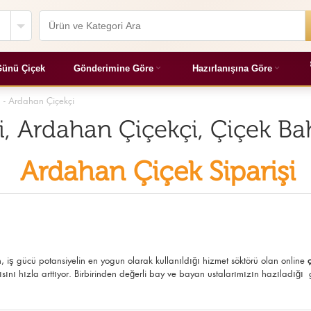
ünü Çiçek
Gönderimine Göre
Hazırlanışına Göre
m - Ardahan Çiçekçi
i, Ardahan Çiçekçi, Çiçek B
Ardahan Çiçek Siparişi
, iş gücü potansiyelin en yogun olarak kullanıldığı hizmet söktörü olan online
sını hızla arttıyor. Birbirinden değerli bay ve bayan ustalarımızın hazıladığı gü