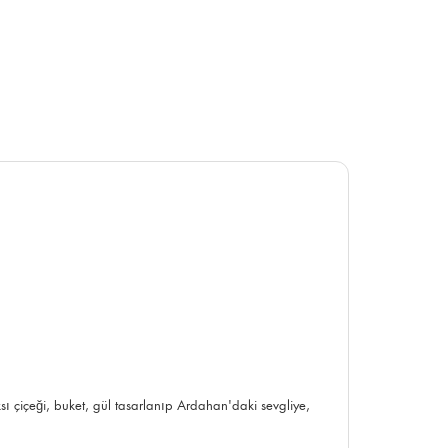
ksı çiçeği,
buket
, gül tasarlanıp Ardahan'daki sevgliye,