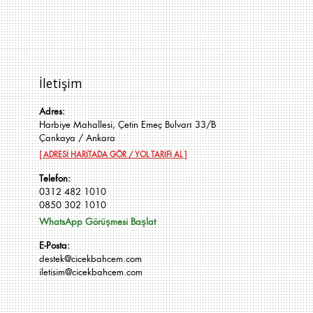
İletişim
Adres:
Harbiye Mahallesi, Çetin Emeç Bulvarı 33/B
Çankaya / Ankara
[ ADRESİ HARİTADA GÖR / YOL TARİFİ AL ]
Telefon:
0312 482 1010
0850 302 1010
WhatsApp Görüşmesi Başlat
E-Posta:
destek@cicekbahcem.com
iletisim@cicekbahcem.com