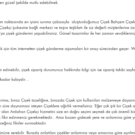
ni en güzel şekilde mutlu edebilmek.
ım noktasında en iyisini sunma çabasıyla oluşturduğumuz Çiçek Bahçem Çiçekçi d
çekçi şubesine bağlı merkezi ve taşra teşkilatı ile siz değerli müşterilerine öz
ya çiçek gönderimi yapabilirsiniz. Görsel tasarımlar ile her zaman sevdikleri
ak için tüm
internetten çiçek gönderme
aşamaları bir onay sürecinden geçer. W
edinebilir, çiçek sipariş durumunuz hakkında bilgi için ise
sipariş takibi
sayfa
kadar kolaydır...
rıma, biraz Çiçek tazeliğine, birazda Çiçek için kullanılan malzemeye dayanır. 
n süre daynaması isteyen Çiçeklere ağırlık vermelisiniz. Eğer çok şık bir Çiçek 
var olan Ardahan Çiçekçi hizmetini size en doğru seçimi seçmek de çok önemli bir
r edinmeniz gerekmektedir.. Ama bazen gidecek yere ve anlamına göre yapaca
eğiniz fikirler sunmaktadır.
önüne serebilir. Burada anlatılan çiçekler anlamına veya amacına göre ayrılmış