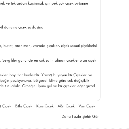
rmek ve tekrardan kaçınmak için pek çok çiçek birbirine
yıl dönümü çiçek
sayfasına,
e
, buket, aranjman, vazoda çiçekler, çiçek sepeti çiçeklerini
. Sevgililer gününde en çok satın alınan çiçekler olan çiçek
ekleri boyutlar bunlardır. Yavaş büyüyen kır Çiçekleri ve
çeğin pozisyonuna, bölgesel iklime göre çok değişiklik
tutulabilir. Örneğin lilyum gül ve kır çiçekleri eğer güzel
 Çiçek
Bitlis Çiçek
Kars Çiçek
Ağrı Çiçek
Van Çiçek
Daha Fazla Şehir Gör