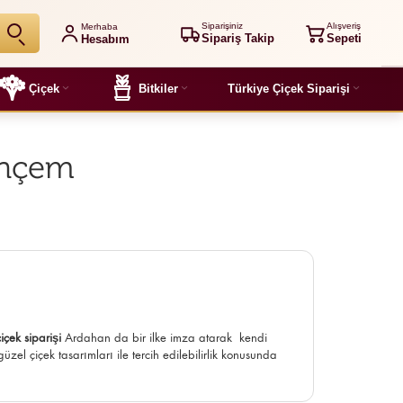
Siparişiniz
Alışveriş
Merhaba
Sipariş Takip
Sepeti
Hesabım
Çiçek
Bitkiler
Türkiye Çiçek Siparişi
ahçem
çiçek siparişi
Ardahan da bir ilke imza atarak kendi
zel çiçek tasarımları ile tercih edilebilirlik konusunda