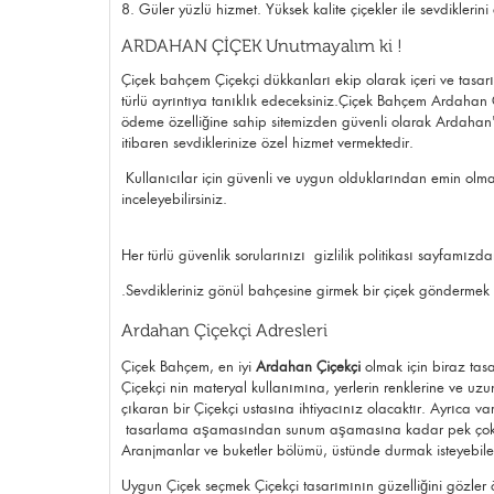
8. Güler yüzlü hizmet. Yüksek kalite çiçekler ile sevdikleri
ARDAHAN ÇİÇEK Unutmayalım ki !
Çiçek bahçem Çiçekçi dükkanları ekip olarak içeri ve tasar
türlü ayrıntıya tanıklık edeceksiniz.Çiçek Bahçem Ardahan Çi
ödeme özelliğine sahip sitemizden güvenli olarak Ardahan'
itibaren sevdiklerinize özel hizmet vermektedir.
Kullanıcılar için güvenli ve uygun olduklarından emin olm
inceleyebilirsiniz.
Her türlü güvenlik sorularınızı
gizlilik politikası
sayfamızdan 
.Sevdikleriniz gönül bahçesine girmek bir çiçek göndermek 
Ardahan Çiçekçi Adresleri
Çiçek Bahçem, en iyi
Ardahan Çiçekçi
olmak için biraz tasa
Çiçekçi nin materyal kullanımına, yerlerin renklerine ve uzu
çıkaran bir Çiçekçi ustasına ihtiyacınız olacaktır. Ayrıca 
tasarlama aşamasından sunum aşamasına kadar pek çok fiki
Aranjmanlar ve buketler bölümü, üstünde durmak isteyebilec
Uygun Çiçek seçmek Çiçekçi tasarımının güzelliğini gözler 