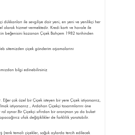
ükkanları ile sevgiliye dair yeni, en yeni ve yenilikçi her
el olarak hizmet vermektedir. Kredi kartı ve havale ile
nizin beğenisini kazanan Çiçek Bahçem 1982 tarihinden
eb sitemizden çiçek gönderim aşamalarını
mızdan bilgi edinebilirsiniz
Eğer çok özel bir Çiçek isteyen bir yere Çiçek istiyorsanız,
almak istiyorsanız , Ardahan Çiçekçi tasarımlarını öne
 rol oynar.Bir Çiçekçi sıfırdan bir aranjman ya da buket
ğınız ufak değişiklikler de farklılık yaratabilir.
 (renk temalı çiçekler, soğuk aylarda tercih edilecek