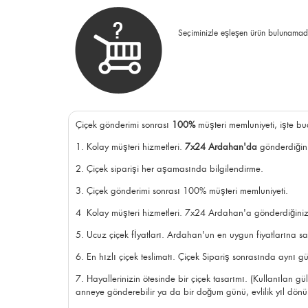
Seçiminizle eşleşen ürün bulunamad
Çiçek gönderimi sonrası
100%
müşteri memluniyeti, işte bu
1. Kolay müşteri hizmetleri.
7x24 Ardahan'da
gönderdiğini
2. Çiçek siparişi her aşamasında bilgilendirme.
3. Çiçek gönderimi sonrası 100% müşteri memluniyeti.
4 Kolay müşteri hizmetleri. 7x24 Ardahan'a gönderdiğiniz s
5. Ucuz çiçek fİyatları. Ardahan'un en uygun fiyatlarına sa
6. En hızlı çiçek teslimatı. Çiçek Sipariş sonrasında aynı gün
7. Hayallerinizin ötesinde bir çiçek tasarımı. (Kullanılan gül
anneye gönderebilir ya da bir
doğum günü
, evlilik yıl dö