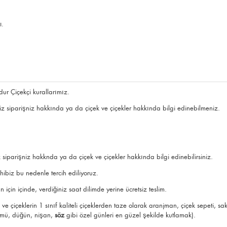
ı.
dur Çiçekçi kurallarımız.
z siparişniz hakkında ya da çiçek ve çiçekler hakkında bilgi edinebilmeniz.
iparişniz hakknda ya da çiçek ve çiçekler hakkında bilgi edinebilirsiniz.
hibiz bu nedenle tercih ediliyoruz.
 için içinde, verdiğiniz saat dilimde yerine ücretsiz teslim.
 ve çiçeklerin 1 sınıf kaliteli çiçeklerden taze olarak
aranjman
,
çiçek sepeti
, sa
nümü,
düğün
,
nişan
,
söz
gibi özel günleri en güzel şekilde kutlamak).