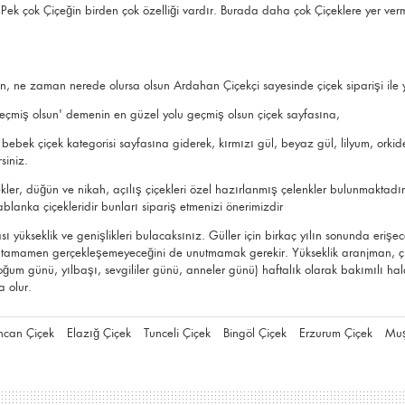
z. Pek çok Çiçeğin birden çok özelliği vardır. Burada daha çok Çiçeklere yer ve
için, ne zaman nerede olursa olsun Ardahan Çiçekçi sayesinde çiçek siparişi ile
 'geçmiş olsun' demenin en güzel yolu
geçmiş olsun çiçek
sayfasına,
 bebek çiçek
kategorisi sayfasına giderek,
kırmızı gül
, beyaz gül, lilyum,
orkid
siniz.
ekler,
düğün ve nikah
, açılış çiçekleri özel hazırlanmış çelenkler bulunmaktadır
ablanka çiçekleridir bunları sipariş etmenizi önerimizdir
 yükseklik ve genişlikleri bulacaksınız. Güller için birkaç yılın sonunda erişec
rın tamamen gerçekleşemeyeceğini de unutmamak gerekir. Yükseklik aranjman, çi
um günü, yılbaşı, sevgililer günü, anneler günü) haftalık olarak bakımılı halde 
a olur.
ncan Çiçek
Elazığ Çiçek
Tunceli Çiçek
Bingöl Çiçek
Erzurum Çiçek
Muş