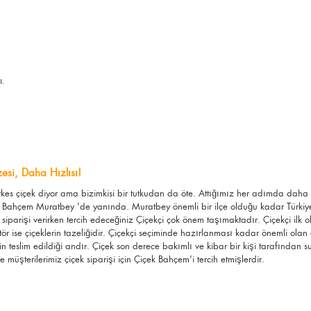
ı.
esi, Daha Hızlısı!
erkes çiçek diyor ama bizimkisi bir tutkudan da öte. Attığımız her adımda dah
 Bahçem Muratbey 'de yanında. Muratbey önemli bir ilçe olduğu kadar Türkiye i
iparişi verirken tercih edeceğiniz Çiçekçi çok önem taşımaktadır. Çiçekçi ilk 
ktör ise çiçeklerin tazeliğidir. Çiçekçi seçiminde hazırlanması kadar önemli olan 
in teslim edildiği andır. Çiçek son derece bakımlı ve kibar bir kişi tarafında
 müşterilerimiz çiçek siparişi için Çiçek Bahçem'i tercih etmişlerdir.