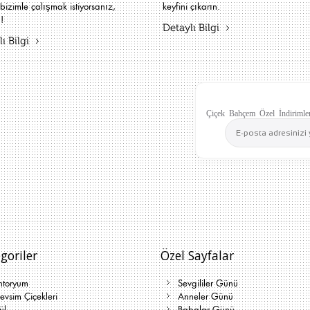
bizimle çalışmak istiyorsanız,
keyfini çıkarın.
!
Detaylı Bilgi
ı Bilgi
Çiçek Bahçem Özel İndirimler
goriler
Özel Sayfalar
ntoryum
Sevgililer Günü
vsim Çiçekleri
Anneler Günü
ül
Babalar Günü