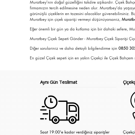
Muratbey'nın doğal güzelliğini takdire aşikardır.
Çiçek Bah
firmamızın tercih edilmesine neden olur.
Muratbey
'da yaşaya
görünüşlü
çiçeklerin en tazesini alacaklar güvenebilirsiniz.
Bi
Muratbey için
çiçek siparişi vermeyi düşünüyorsanız,
Muratbe
Eğer önemli bir gün ya da kutlama için bir dahaki sefere, Mur
Muratbey Çiçek Sepeti Gönder - Muratbey Çiçek Siparişi Ç
Diğer sorularınız ve daha detaylı bilgilendirme için
0850 30
En güzel
Çiçek
sepeti için en yakın Çiçekçi il
Aynı Gün Teslimat
Çiçek
Saat 19:00'e kadar verdiğiniz siparişler
Çiçekç