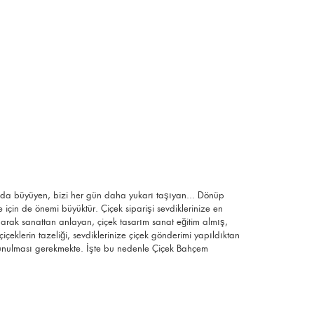
a da büyüyen, bizi her gün daha yukarı taşıyan... Dönüp
çin de önemi büyüktür. Çiçek siparişi sevdiklerinize en
olarak sanattan anlayan, çiçek tasarım sanat eğitim almış,
çiçeklerin tazeliği, sevdiklerinize çiçek gönderimi yapıldıktan
n sunulması gerekmekte. İşte bu nedenle Çiçek Bahçem