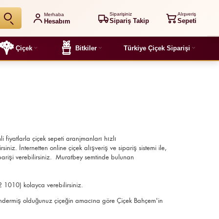
Siparişiniz
Alışveriş
Merhaba
Sipariş Takip
Sepeti
Hesabım
Çiçek
Bitkiler
Türkiye Çiçek Siparişi
li fiyatlarla çiçek sepeti aranjmanları
hızlı
niz. İnternetten online çiçek alışveriş ve sipariş sistemi ile,
parişi verebilirsiniz. Muratbey semtinde bulunan
2 1010) kolayca verebilirsiniz.
r, göndermiş olduğunuz çiçeğin amacına göre Çiçek Bahçem'in