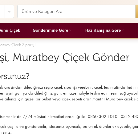
ünü Çiçek
Gönderimine Göre
Hazırlanışına Göre
atbey Çiçek Siparişi
işi, Muratbey Çiçek Gönder
orsunuz?
 arasından dilediğinizi seçip çiçek siparişi verebilir, çiçek
teslimatında İndirim
r, aynı gün ya da dilediğiniz gün, en taze haliyle teslim edilmesini sağlayabilirsi
 aileniz için güzel bir buket veya çiçek sepeti aranjmanını Muratbey çiçek si
n, isterseniz de 7/24 müşteri hizmetleri aracılığı ile 0850 302 1010 - 0312 48
 çiçek çeşitlerini gönderebilir, isterseniz oyuncak, balon ek ürünler ekleyebili
irsiniz.