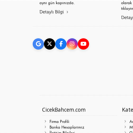
aynı gün kapınızda.
olarak 
tıklayın
Detaylı Bilgi
Detayl
CicekBahcem.com
Kate
Firma Profili
A
Banka Hesaplarımız
Me
İletişim Bilgileri
G