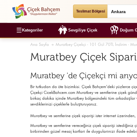
Teslimat Bölgesi
☰
Kategoriler
Sevgiliye Çiçek
Doğum G
Ana Sayfa
Muratbey Çiçekçi - 101 Gül 70TL İndirim - Mur
Muratbey Çiçek Sipar
Muratbey 'de Çiçekçi mi arıy
Bir tutkudan da öte bizimkisi. Çiçek Bahçem'deki yüzlerce çiçek
Çiçekçi
CicekBahcem.com Muratbey
ve semtlerine çiçek gönde
birkaç dakika içinde Muratbey bölgesindeki tüm arkadaşlar ve
sevdiklerinizi çiçeklerle buluşturuyoruz.
Muratbey ve semtlerine çiçek siparişi ister internet üzerinde
Muratbey ve semtlerine vereceğiniz çiçek siparişi istediğiniz
birbirinden güzel mesaj kartları ile duygularınızı ifade edebil