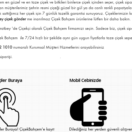
çem
en güzel ve en taze çiçek ve bitkileri binlerce çiçek içinden seçer, çiçek sipa
n müşterilerimiz şehrin resmi çiçeği güzel bir gül ya da canlı renkli papatyala
z sattığımız her çiçek için 7 günlük tazelik garantisi sunuyoruz. Çiçeklerimizin
y çiçek gönder
me
inanılmaz Çiçek Bahçem ürünlerine lütfen bir daha bakın.
atbey 'de Çiçekçi olarak Çiçek Bahçem firmamızı seçin. Sadece biz, çiçek sipari
içek Bahçem
ile 7/24 hızlı bir şekilde aynı gün uygun fiyatlarla taze çiçek sepeti
2 1010
numaralı Kurumsal Müşteri Hizmetlerini arayabilirsiniz
e Çiçek Bahçem siparişi. .
çiler Buraya
Mobil Cebinizde
iler Buraya! ÇiçekBahçem'e kayıt
Dilediğiniz her yerden güvenli alışver