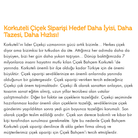
Korkuteli Çiçek Siparişi Hedef Daha İyisi, Daha
Tazesi, Daha Hızlısı!
Korkuteli'ın lider Çiçekçi uzmanının gücü artık bizimle... Herkes çiçek
diyor ama bizimkisi bir tutkudan da öte. Attığımız her adımda daha da
büyüyen, bizi her gün daha yukarı taşıyan... Dönüp baktığımızda 7
milyonlarca insanı hayatını mutlu kılan Çiçek Bahçem Korkuteli 'de
yanında. Korkuteli önemli bir ilçe olduğu kadar Türkiye için de önemi
büyüktür. Çiçek siparişi sevdiklerinize en önemli anlarında yanında
olduğunun bir göstergesidir. Çiçek siparişi verirken tercih edeceğiniz
Çiçekçi çok önem taşımaktadır. Çiçekçi ilk olarak sanattan anlayan, çiçek
tasarım sanat eğitim almış, uzun yıllar tecrübesi olan ustalar
çalıştırmalıdır. Diğer bir faktör ise çiçeklerin tazeliğidir. Çiçekçi seçiminde
hazırlanması kadar önemli olan çiçeklerin tazeliği, sevdiklerinize çiçek
gönderimi yapıldıktan sonra yedi gün boyunca tazeliğini korumalı. Son
olarak çiçeğin teslim edildiği andır. Çiçek son derece bakımlı ve kibar bir
kişi tarafından sunulması gerekmekte. İşte bu nedenle Çiçek Bahçem
Korkuteli çiçek siparişi denilince ilk akla gelen firma olmuş ve
müşterilerimiz çiçek siparişi için Çiçek Bahçem'i tercih etmişlerdir.