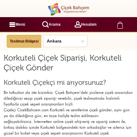
Menü
Arama
Hesabım
Teslimat Bölgesi
Korkuteli Çiçek Siparişi, Korkuteli
Çiçek Gönder
Korkuteli Çiçekçi mi arıyorsunuz?
Bir tutkudan da öte bizimkisi. Çiçek Bahçem'deki yüzlerce çiçek arasından
dilediğinizi seçip çiçek siparişi verebilir, çiçek
teslimatında İndirimli
fiyatlarla çiçek sepeti aranjmanları
hızlı
Çiçekçi
CicekBahcem.com Korkuteli
ve semtlerine çiçek gönder, aynı gün
ya da dilediğiniz gün, en taze haliyle teslim edilmesini
sağlayabilirsiniz. İnternetten online çiçek alışveriş ve sipariş sistemi ile,
birkaç dakika içinde Korkuteli bölgesindeki tüm arkadaşlar ve aileniz için
güzel bir buket veya çiçek sepeti aranjmanını Korkuteli çiçek