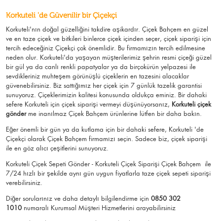
Korkuteli 'de Güvenilir bir Çiçekçi
Korkuteli'nın doğal güzelliğini takdire aşikardır.
Çiçek Bahçem
en güzel
ve en taze çiçek ve bitkileri binlerce çiçek içinden seçer, çiçek siparişi için
tercih edeceğiniz Çiçekçi çok önemlidir. Bu firmamızın tercih edilmesine
neden olur.
Korkuteli
'da yaşayan müşterilerimiz şehrin resmi çiçeği güzel
bir gül ya da canlı renkli papatyalar ya da birçokürün yelpazesi ile
sevdikleriniz muhteşem görünüşlü
çiçeklerin en tazesini alacaklar
güvenebilirsiniz.
Biz sattığımız her çiçek için 7 günlük tazelik garantisi
sunuyoruz. Çiçeklerimizin kalitesi konusunda oldukça eminiz.
Bir dahaki
sefere Korkuteli için
çiçek siparişi vermeyi düşünüyorsanız,
Korkuteli çiçek
gönder
me
inanılmaz Çiçek Bahçem ürünlerine lütfen bir daha bakın.
Eğer önemli bir gün ya da kutlama için bir dahaki sefere, Korkuteli 'de
Çiçekçi olarak Çiçek Bahçem firmamızı seçin. Sadece biz, çiçek siparişi
ile en göz alıcı çeşitlerini sunuyoruz.
Korkuteli Çiçek Sepeti Gönder - Korkuteli Çiçek Siparişi Çiçek Bahçem
ile
7/24 hızlı bir şekilde aynı gün uygun fiyatlarla taze çiçek sepeti siparişi
verebilirsiniz.
Diğer sorularınız ve daha detaylı bilgilendirme için
0850 302
1010
numaralı Kurumsal Müşteri Hizmetlerini arayabilirsiniz