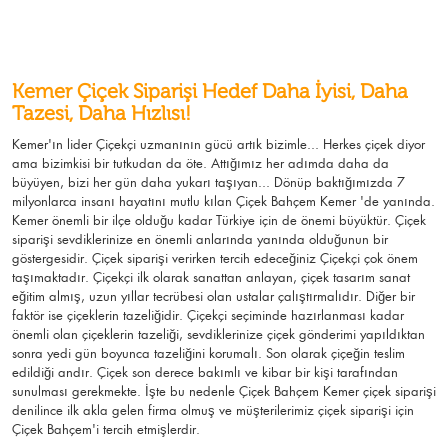
Kemer Çiçek Siparişi Hedef Daha İyisi, Daha
Tazesi, Daha Hızlısı!
Kemer'ın lider Çiçekçi uzmanının gücü artık bizimle... Herkes çiçek diyor
ama bizimkisi bir tutkudan da öte. Attığımız her adımda daha da
büyüyen, bizi her gün daha yukarı taşıyan... Dönüp baktığımızda 7
milyonlarca insanı hayatını mutlu kılan Çiçek Bahçem Kemer 'de yanında.
Kemer önemli bir ilçe olduğu kadar Türkiye için de önemi büyüktür. Çiçek
siparişi sevdiklerinize en önemli anlarında yanında olduğunun bir
göstergesidir. Çiçek siparişi verirken tercih edeceğiniz Çiçekçi çok önem
taşımaktadır. Çiçekçi ilk olarak sanattan anlayan, çiçek tasarım sanat
eğitim almış, uzun yıllar tecrübesi olan ustalar çalıştırmalıdır. Diğer bir
faktör ise çiçeklerin tazeliğidir. Çiçekçi seçiminde hazırlanması kadar
önemli olan çiçeklerin tazeliği, sevdiklerinize çiçek gönderimi yapıldıktan
sonra yedi gün boyunca tazeliğini korumalı. Son olarak çiçeğin teslim
edildiği andır. Çiçek son derece bakımlı ve kibar bir kişi tarafından
sunulması gerekmekte. İşte bu nedenle Çiçek Bahçem Kemer çiçek siparişi
denilince ilk akla gelen firma olmuş ve müşterilerimiz çiçek siparişi için
Çiçek Bahçem'i tercih etmişlerdir.