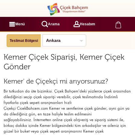
Menü
Arama
Hesabım
Teslimat Bölgesi
Kemer Çiçek Siparişi, Kemer Çiçek
Gönder
Kemer' de Çiçekçi mi arıyorsunuz?
Bir tutkudan da öte bizimkisi. Çiçek Bahçem'deki yüzlerce çiçek arasından
dilediğinizi seçip çiçek siparişi verebilir, çiçek
teslimatında İndirimli
fiyatlarla çiçek sepeti aranjmanları
hızlı
Çiçekçi
CicekBahcem.com Kemer
ve semtlerine çiçek gönder, aynı gün ya
da dilediğiniz gün, en taze haliyle teslim edilmesini
sağlayabilirsiniz. İnternetten online çiçek alışveriş ve sipariş sistemi ile,
birkaç dakika içinde Kemer bölgesindeki tüm arkadaşlar ve aileniz için
güzel bir buket veya çiçek sepeti aranjmanını Kemer çiçek