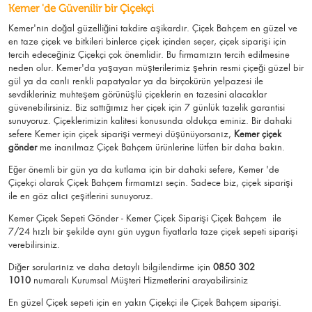
Kemer 'de Güvenilir bir Çiçekçi
Kemer'nın doğal güzelliğini takdire aşikardır.
Çiçek Bahçem
en güzel ve
en taze çiçek ve bitkileri binlerce çiçek içinden seçer, çiçek siparişi için
tercih edeceğiniz Çiçekçi çok önemlidir. Bu firmamızın tercih edilmesine
neden olur.
Kemer
'da yaşayan müşterilerimiz şehrin resmi çiçeği güzel bir
gül ya da canlı renkli papatyalar ya da birçokürün yelpazesi ile
sevdikleriniz muhteşem görünüşlü
çiçeklerin en tazesini alacaklar
güvenebilirsiniz.
Biz sattığımız her çiçek için 7 günlük tazelik garantisi
sunuyoruz. Çiçeklerimizin kalitesi konusunda oldukça eminiz.
Bir dahaki
sefere Kemer için
çiçek siparişi vermeyi düşünüyorsanız,
Kemer çiçek
gönder
me
inanılmaz Çiçek Bahçem ürünlerine lütfen bir daha bakın.
Eğer önemli bir gün ya da kutlama için bir dahaki sefere, Kemer 'de
Çiçekçi olarak Çiçek Bahçem firmamızı seçin. Sadece biz, çiçek siparişi
ile en göz alıcı çeşitlerini sunuyoruz.
Kemer Çiçek Sepeti Gönder - Kemer Çiçek Siparişi Çiçek Bahçem
ile
7/24 hızlı bir şekilde aynı gün uygun fiyatlarla taze çiçek sepeti siparişi
verebilirsiniz.
Diğer sorularınız ve daha detaylı bilgilendirme için
0850 302
1010
numaralı Kurumsal Müşteri Hizmetlerini arayabilirsiniz
En güzel
Çiçek
sepeti için en yakın Çiçekçi ile Çiçek Bahçem siparişi.