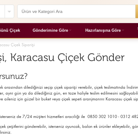
ünü Çiçek
Gönderimine Göre
Hazırlanışına Göre
acasu Çiçek Siparişi
şi, Karacasu Çiçek Gönder
orsunuz?
 arasından dilediğinizi seçip çiçek siparişi verebilir, çiçek
teslimatında İndirim
r, aynı gün ya da dilediğiniz gün, en taze haliyle teslim edilmesini sağlayabilirsi
aileniz için güzel bir buket veya çiçek sepeti aranjmanını Karacasu çiçek sipa
n, isterseniz de 7/24 müşteri hizmetleri aracılığı ile 0850 302 1010 - 0312 48
 çiçek çeşitlerini gönderebilir, isterseniz oyuncak, balon ek ürünler ekleyebili
irsiniz.