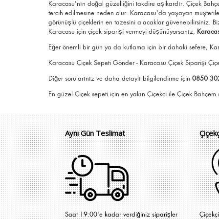
Karacasu'nın doğal güzelliğini takdire aşikardır.
Çiçek Bah
tercih edilmesine neden olur.
Karacasu
'da yaşayan müşteriler
görünüşlü
çiçeklerin en tazesini alacaklar güvenebilirsiniz.
Bi
Karacasu için
çiçek siparişi vermeyi düşünüyorsanız,
Karacas
Eğer önemli bir gün ya da kutlama için bir dahaki sefere, Kar
Karacasu Çiçek Sepeti Gönder - Karacasu Çiçek Siparişi Ç
Diğer sorularınız ve daha detaylı bilgilendirme için
0850 30
En güzel
Çiçek
sepeti için en yakın Çiçekçi il
Aynı Gün Teslimat
Çiçek
Saat 19:00'e kadar verdiğiniz siparişler
Çiçekç