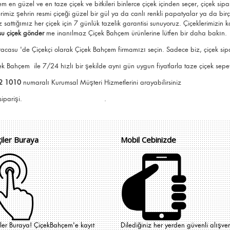
çem
en güzel ve en taze çiçek ve bitkileri binlerce çiçek içinden seçer, çiçek sipa
imiz şehrin resmi çiçeği güzel bir gül ya da canlı renkli papatyalar ya da bir
z sattığımız her çiçek için 7 günlük tazelik garantisi sunuyoruz. Çiçeklerimizin
u çiçek gönder
me
inanılmaz Çiçek Bahçem ürünlerine lütfen bir daha bakın.
acasu 'de Çiçekçi olarak Çiçek Bahçem firmamızı seçin. Sadece biz, çiçek sipari
içek Bahçem
ile 7/24 hızlı bir şekilde aynı gün uygun fiyatlarla taze çiçek sepeti 
2 1010
numaralı Kurumsal Müşteri Hizmetlerini arayabilirsiniz
e Çiçek Bahçem siparişi. .
çiler Buraya
Mobil Cebinizde
iler Buraya! ÇiçekBahçem'e kayıt
Dilediğiniz her yerden güvenli alışver