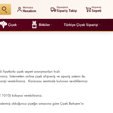
Siparişiniz
Alışveriş
Merhaba
Sipariş Takip
Sepeti
Hesabım
Çiçek
Bitkiler
Türkiye Çiçek Siparişi
li fiyatlarla çiçek sepeti aranjmanları
hızlı
niz. İnternetten online çiçek alışveriş ve sipariş sistemi ile,
rişi verebilirsiniz. Karacasu semtinde bulunan sevdiklerinizi
2 1010) kolayca verebilirsiniz.
r, göndermiş olduğunuz çiçeğin amacına göre Çiçek Bahçem'in