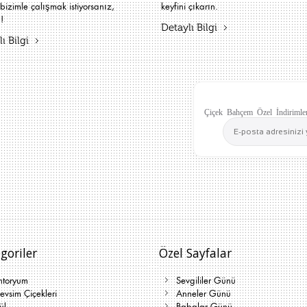
bizimle çalışmak istiyorsanız,
keyfini çıkarın.
!
Detaylı Bilgi
ı Bilgi
Çiçek Bahçem Özel İndirimler
goriler
Özel Sayfalar
ntoryum
Sevgililer Günü
vsim Çiçekleri
Anneler Günü
ül
Babalar Günü