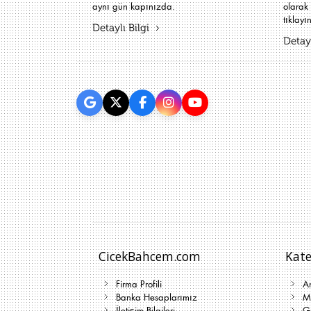
aynı gün kapınızda.
olarak 
tıklayın
Detaylı Bilgi
Detayl
CicekBahcem.com
Kate
Firma Profili
A
Banka Hesaplarımız
Me
İletişim Bilgileri
G