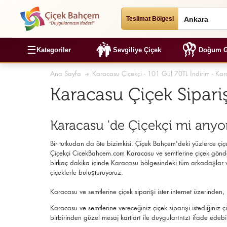
Teslimat Bölgesi
☰
Kategoriler
Sevgiliye Çiçek
Doğum G
Ana Sayfa
Karacasu Çiçekçi - 101 Gül 70TL İndirim - Kar
Karacasu Çiçek Sipari
Karacasu 'de Çiçekçi mi arıy
Bir tutkudan da öte bizimkisi. Çiçek Bahçem'deki yüzlerce çiçek
Çiçekçi
CicekBahcem.com Karacasu
ve semtlerine çiçek gönde
birkaç dakika içinde Karacasu bölgesindeki tüm arkadaşlar ve 
çiçeklerle buluşturuyoruz.
Karacasu ve semtlerine çiçek siparişi ister internet üzerinde
Karacasu ve semtlerine vereceğiniz çiçek siparişi istediğiniz
birbirinden güzel mesaj kartları ile duygularınızı ifade edebil