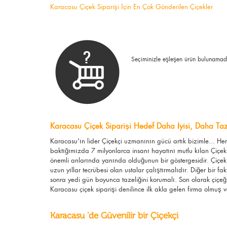
Karacasu Çiçek Siparişi İçin En Çok Gönderilen Çiçekler
Seçiminizle eşleşen ürün bulunamad
Karacasu Çiçek Siparişi Hedef Daha İyisi, Daha Taze
Karacasu'ın lider Çiçekçi uzmanının gücü artık bizimle... H
baktığımızda 7 milyonlarca insanı hayatını mutlu kılan Çiçek
önemli anlarında yanında olduğunun bir göstergesidir. Çiçek s
uzun yıllar tecrübesi olan ustalar çalıştırmalıdır. Diğer bir fa
sonra yedi gün boyunca tazeliğini korumalı. Son olarak çiçeğ
Karacasu çiçek siparişi denilince ilk akla gelen firma olmuş ve
Karacasu 'de Güvenilir bir Çiçekçi