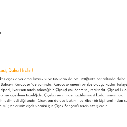
ı.
si, Daha Hızlısı!
erkes çiçek diyor ama bizimkisi bir tutkudan da öte. Attığımız her adımda dah
 Bahçem Karacasu 'de yanında. Karacasu önemli bir ilçe olduğu kadar Türkiye i
iparişi verirken tercih edeceğiniz Çiçekçi çok önem taşımaktadır. Çiçekçi ilk 
ktör ise çiçeklerin tazeliğidir. Çiçekçi seçiminde hazırlanması kadar önemli olan 
in teslim edildiği andır. Çiçek son derece bakımlı ve kibar bir kişi tarafında
 müşterilerimiz çiçek siparişi için Çiçek Bahçem'i tercih etmişlerdir.