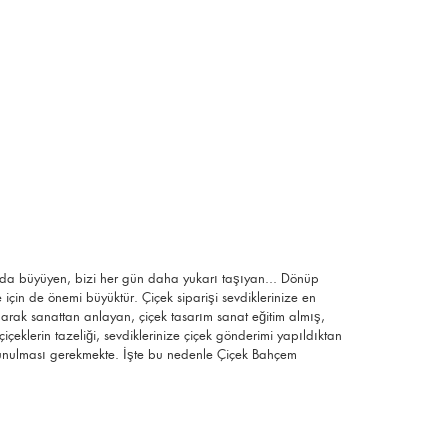
a da büyüyen, bizi her gün daha yukarı taşıyan... Dönüp
çin de önemi büyüktür. Çiçek siparişi sevdiklerinize en
olarak sanattan anlayan, çiçek tasarım sanat eğitim almış,
çiçeklerin tazeliği, sevdiklerinize çiçek gönderimi yapıldıktan
n sunulması gerekmekte. İşte bu nedenle Çiçek Bahçem