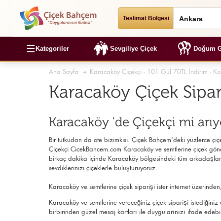
Teslimat Bölgesi
☰
Kategoriler
Sevgiliye Çiçek
Doğum G
Ana Sayfa
Karacaköy Çiçekçi - 101 Gül 70TL İndirim - Ka
Karacaköy Çiçek Sipar
Karacaköy 'de Çiçekçi mi arı
Bir tutkudan da öte bizimkisi. Çiçek Bahçem'deki yüzlerce çiçek
Çiçekçi
CicekBahcem.com Karacaköy
ve semtlerine çiçek gönd
birkaç dakika içinde Karacaköy bölgesindeki tüm arkadaşlar v
sevdiklerinizi çiçeklerle buluşturuyoruz.
Karacaköy ve semtlerine çiçek siparişi ister internet üzerind
Karacaköy ve semtlerine vereceğiniz çiçek siparişi istediğini
birbirinden güzel mesaj kartları ile duygularınızı ifade edebil