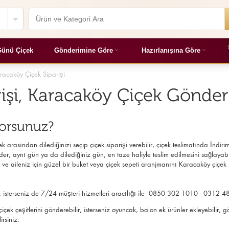
ünü Çiçek
Gönderimine Göre
Hazırlanışına Göre
racaköy Çiçek Siparişi
işi, Karacaköy Çiçek Gönder
yorsunuz?
 arasından dilediğinizi seçip çiçek siparişi verebilir, çiçek
teslimatında İndirim
er, aynı gün ya da dilediğiniz gün, en taze haliyle teslim edilmesini sağlayabilirs
e aileniz için güzel bir buket veya çiçek sepeti aranjmanını Karacaköy çiçek 
en, isterseniz de 7/24 müşteri hizmetleri aracılığı ile 0850 302 1010 - 0312 4
z çiçek çeşitlerini gönderebilir, isterseniz oyuncak, balon ek ürünler ekleyebil
irsiniz.