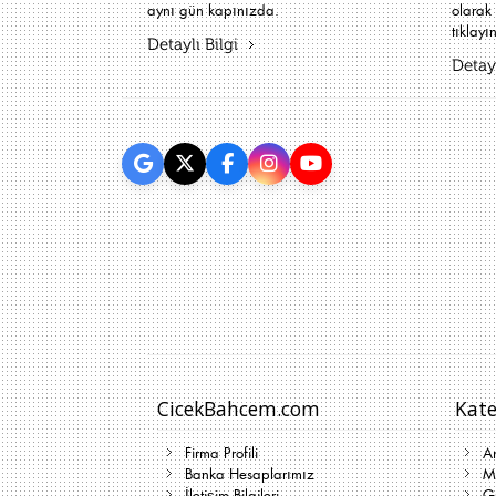
aynı gün kapınızda.
olarak 
tıklayın
Detaylı Bilgi
Detayl
CicekBahcem.com
Kate
Firma Profili
A
Banka Hesaplarımız
Me
İletişim Bilgileri
G