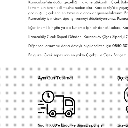
Karacaköy'nın doğal güzelliğini takdire aşikardır.
Çiçek Ba
firmamızın tercih edilmesine neden olur.
Karacaköy
'da yaşay
görünüşlü
çiçeklerin en tazesini alacaklar güvenebilirsiniz.
Bi
Karacaköy için
çiçek siparişi vermeyi düşünüyorsanız,
Karaca
Eğer önemli bir gün ya da kutlama için bir dahaki sefere, Kar
Karacaköy Çiçek Sepeti Gönder - Karacaköy Çiçek Siparişi
Diğer sorularınız ve daha detaylı bilgilendirme için
0850 30
En güzel
Çiçek
sepeti için en yakın Çiçekçi il
Aynı Gün Teslimat
Çiçek
Saat 19:00'e kadar verdiğiniz siparişler
Çiçekç