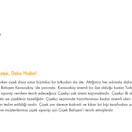
ı.
zesi, Daha Hızlısı!
Herkes çiçek diyor ama bizimkisi bir tutkudan da öte. Attığımız her adımda da
 Bahçem Karacaköy 'de yanında. Karacaköy önemli bir ilçe olduğu kadar Türkiye
iparişi verirken tercih edeceğiniz Çiçekçi çok önem taşımaktadır. Çiçekçi ilk 
ktör ise çiçeklerin tazeliğidir. Çiçekçi seçiminde hazırlanması kadar önemli olan 
in teslim edildiği andır. Çiçek son derece bakımlı ve kibar bir kişi tarafında
e müşterilerimiz çiçek siparişi için Çiçek Bahçem'i tercih etmişlerdir.