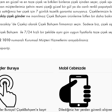
hçem
en güzel ve en taze çiçek ve bitkileri binlerce çiçek içinden seçer, çiçek sip
an müşterilerimiz şehrin resmi çiçeği güzel bir gül ya da canlı renkli papatyal
z sattığımız her çiçek için 7 günlük tazelik garantisi sunuyoruz. Çiçeklerimizin
köy çiçek gönder
me
inanılmaz Çiçek Bahçem ürünlerine lütfen bir daha bakı
acaköy 'de Çiçekçi olarak Çiçek Bahçem firmamızı seçin. Sadece biz, çiçek sipar
 Çiçek Bahçem
ile 7/24 hızlı bir şekilde aynı gün uygun fiyatlarla taze çiçek sepe
2 1010
numaralı Kurumsal Müşteri Hizmetlerini arayabilirsiniz
e Çiçek Bahçem siparişi. .
çiler Buraya
Mobil Cebinizde
iler Buraya! ÇiçekBahçem'e kayıt
Dilediğiniz her yerden güvenli alışver