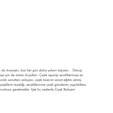
ha da büyüyen, bizi her gün daha yukarı taşıyan... Dönüp
 için de önemi büyüktür. Çiçek siparişi sevdiklerinize en
olarak sanattan anlayan, çiçek tasarım sanat eğitim almış,
çiçeklerin tazeliği, sevdiklerinize çiçek gönderimi yapıldıktan
n sunulması gerekmekte. İşte bu nedenle Çiçek Bahçem