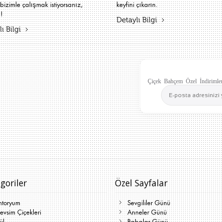
bizimle çalışmak istiyorsanız,
keyfini çıkarın.
!
Detaylı Bilgi
ı Bilgi
Çiçek Bahçem Özel İndirimler
goriler
Özel Sayfalar
ntoryum
Sevgililer Günü
vsim Çiçekleri
Anneler Günü
ül
Babalar Günü