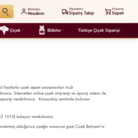
Siparişiniz
Alışveriş
Merhaba
Sipariş Takip
Sepeti
Hesabım
Çiçek
Bitkiler
Türkiye Çiçek Siparişi
li fiyatlarla çiçek sepeti aranjmanları
hızlı
iniz. İnternetten online çiçek alışveriş ve sipariş sistemi ile,
siparişi verebilirsiniz. Karacaköy semtinde bulunan
82 1010) kolayca verebilirsiniz.
ir, göndermiş olduğunuz çiçeğin amacına göre Çiçek Bahçem'in