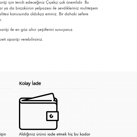
arişi için tercih edeceğiniz Çiçekçi çok önemlidir. Bu
ar ya da birçokürün yelpazesi ile sevdikleriniz muhteşem
 kalitesi konusunda oldukça eminiz.
Bir dahaki sefere
n.
işi ile en göz alıcı çeşitlerini sunuyoruz.
ti siparişi verebilirsiniz.
Kolay İade
işin
Aldığınız ürünü iade etmek hiç bu kadar