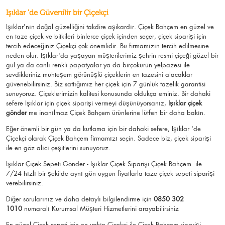
Işıklar 'de Güvenilir bir Çiçekçi
Işıklar'nın doğal güzelliğini takdire aşikardır.
Çiçek Bahçem
en güzel ve
en taze çiçek ve bitkileri binlerce çiçek içinden seçer, çiçek siparişi için
tercih edeceğiniz Çiçekçi çok önemlidir. Bu firmamızın tercih edilmesine
neden olur.
Işıklar
'da yaşayan müşterilerimiz şehrin resmi çiçeği güzel bir
gül ya da canlı renkli papatyalar ya da birçokürün yelpazesi ile
sevdikleriniz muhteşem görünüşlü
çiçeklerin en tazesini alacaklar
güvenebilirsiniz.
Biz sattığımız her çiçek için 7 günlük tazelik garantisi
sunuyoruz. Çiçeklerimizin kalitesi konusunda oldukça eminiz.
Bir dahaki
sefere Işıklar için
çiçek siparişi vermeyi düşünüyorsanız,
Işıklar çiçek
gönder
me
inanılmaz Çiçek Bahçem ürünlerine lütfen bir daha bakın.
Eğer önemli bir gün ya da kutlama için bir dahaki sefere, Işıklar 'de
Çiçekçi olarak Çiçek Bahçem firmamızı seçin. Sadece biz, çiçek siparişi
ile en göz alıcı çeşitlerini sunuyoruz.
Işıklar Çiçek Sepeti Gönder - Işıklar Çiçek Siparişi Çiçek Bahçem
ile
7/24 hızlı bir şekilde aynı gün uygun fiyatlarla taze çiçek sepeti siparişi
verebilirsiniz.
Diğer sorularınız ve daha detaylı bilgilendirme için
0850 302
1010
numaralı Kurumsal Müşteri Hizmetlerini arayabilirsiniz
En güzel
Çiçek
sepeti için en yakın Çiçekçi ile Çiçek Bahçem siparişi.