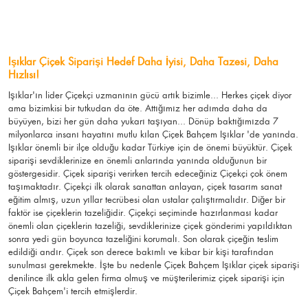
Işıklar Çiçek Siparişi Hedef Daha İyisi, Daha Tazesi, Daha
Hızlısı!
Işıklar'ın lider Çiçekçi uzmanının gücü artık bizimle... Herkes çiçek diyor
ama bizimkisi bir tutkudan da öte. Attığımız her adımda daha da
büyüyen, bizi her gün daha yukarı taşıyan... Dönüp baktığımızda 7
milyonlarca insanı hayatını mutlu kılan Çiçek Bahçem Işıklar 'de yanında.
Işıklar önemli bir ilçe olduğu kadar Türkiye için de önemi büyüktür. Çiçek
siparişi sevdiklerinize en önemli anlarında yanında olduğunun bir
göstergesidir. Çiçek siparişi verirken tercih edeceğiniz Çiçekçi çok önem
taşımaktadır. Çiçekçi ilk olarak sanattan anlayan, çiçek tasarım sanat
eğitim almış, uzun yıllar tecrübesi olan ustalar çalıştırmalıdır. Diğer bir
faktör ise çiçeklerin tazeliğidir. Çiçekçi seçiminde hazırlanması kadar
önemli olan çiçeklerin tazeliği, sevdiklerinize çiçek gönderimi yapıldıktan
sonra yedi gün boyunca tazeliğini korumalı. Son olarak çiçeğin teslim
edildiği andır. Çiçek son derece bakımlı ve kibar bir kişi tarafından
sunulması gerekmekte. İşte bu nedenle Çiçek Bahçem Işıklar çiçek siparişi
denilince ilk akla gelen firma olmuş ve müşterilerimiz çiçek siparişi için
Çiçek Bahçem'i tercih etmişlerdir.