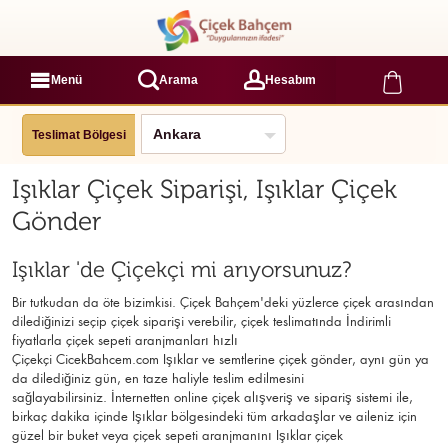
Menü
Arama
Hesabım
Teslimat Bölgesi
Işıklar Çiçek Siparişi, Işıklar Çiçek
Gönder
Işıklar 'de Çiçekçi mi arıyorsunuz?
Bir tutkudan da öte bizimkisi. Çiçek Bahçem'deki yüzlerce çiçek arasından
dilediğinizi seçip çiçek siparişi verebilir, çiçek
teslimatında İndirimli
fiyatlarla çiçek sepeti aranjmanları
hızlı
Çiçekçi
CicekBahcem.com Işıklar
ve semtlerine çiçek gönder, aynı gün ya
da dilediğiniz gün, en taze haliyle teslim edilmesini
sağlayabilirsiniz. İnternetten online çiçek alışveriş ve sipariş sistemi ile,
birkaç dakika içinde Işıklar bölgesindeki tüm arkadaşlar ve aileniz için
güzel bir buket veya çiçek sepeti aranjmanını Işıklar çiçek