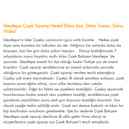
İdealtepe Çiçek Siparişi Hedef Daha İyisi, Daha Tazesi, Daha
Hızlısı!
İdealtepe'ın lider Çiçekçi uzmanının gücü artık bizimle... Herkes çiçek
diyor ama bizimkisi bir tutkudan da öte. Attığımız her adımda daha da
büyüyen, bizi her gün daha yukarı taşıyan... Dönüp baktığımızda 7
milyonlarca insanı hayatını mutlu kılan Çiçek Bahçem İdealtepe 'de
yanında. İdealtepe önemli bir ilçe olduğu kadar Türkiye için de önemi
büyüktür. Çiçek siparişi sevdiklerinize en önemli anlarında yanında
olduğunun bir göstergesidir. Çiçek siparişi verirken tercih edeceğiniz
Çiçekçi çok önem taşımaktadır. Çiçekçi ilk olarak sanattan anlayan, çiçek
tasarım sanat eğitim almış, uzun yıllar tecrübesi olan ustalar
çalıştırmalıdır. Diğer bir faktör ise çiçeklerin tazeliğidir. Çiçekçi seçiminde
hazırlanması kadar önemli olan çiçeklerin tazeliği, sevdiklerinize çiçek
gönderimi yapıldıktan sonra yedi gün boyunca tazeliğini korumalı. Son
olarak çiçeğin teslim edildiği andır. Çiçek son derece bakımlı ve kibar bir
kişi tarafından sunulması gerekmekte. İşte bu nedenle Çiçek Bahçem
İdealtepe çiçek siparişi denilince ilk akla gelen firma olmuş ve
müşterilerimiz çiçek siparişi için Çiçek Bahçem'i tercih etmişlerdir.