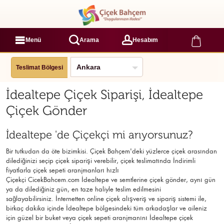
Menü
Arama
Hesabım
Teslimat Bölgesi
İdealtepe Çiçek Siparişi, İdealtepe
Çiçek Gönder
İdealtepe 'de Çiçekçi mi arıyorsunuz?
Bir tutkudan da öte bizimkisi. Çiçek Bahçem'deki yüzlerce çiçek arasından
dilediğinizi seçip çiçek siparişi verebilir, çiçek
teslimatında İndirimli
fiyatlarla çiçek sepeti aranjmanları
hızlı
Çiçekçi
CicekBahcem.com İdealtepe
ve semtlerine çiçek gönder, aynı gün
ya da dilediğiniz gün, en taze haliyle teslim edilmesini
sağlayabilirsiniz. İnternetten online çiçek alışveriş ve sipariş sistemi ile,
birkaç dakika içinde İdealtepe bölgesindeki tüm arkadaşlar ve aileniz
için güzel bir buket veya çiçek sepeti aranjmanını İdealtepe çiçek