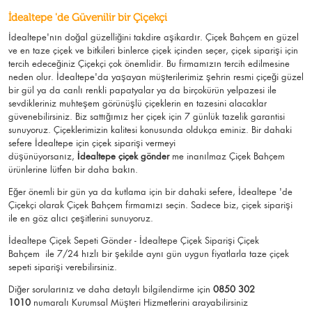
İdealtepe 'de Güvenilir bir Çiçekçi
İdealtepe'nın doğal güzelliğini takdire aşikardır.
Çiçek Bahçem
en güzel
ve en taze çiçek ve bitkileri binlerce çiçek içinden seçer, çiçek siparişi için
tercih edeceğiniz Çiçekçi çok önemlidir. Bu firmamızın tercih edilmesine
neden olur.
İdealtepe
'da yaşayan müşterilerimiz şehrin resmi çiçeği güzel
bir gül ya da canlı renkli papatyalar ya da birçokürün yelpazesi ile
sevdikleriniz muhteşem görünüşlü
çiçeklerin en tazesini alacaklar
güvenebilirsiniz.
Biz sattığımız her çiçek için 7 günlük tazelik garantisi
sunuyoruz. Çiçeklerimizin kalitesi konusunda oldukça eminiz.
Bir dahaki
sefere İdealtepe için
çiçek siparişi vermeyi
düşünüyorsanız,
İdealtepe çiçek gönder
me
inanılmaz Çiçek Bahçem
ürünlerine lütfen bir daha bakın.
Eğer önemli bir gün ya da kutlama için bir dahaki sefere, İdealtepe 'de
Çiçekçi olarak Çiçek Bahçem firmamızı seçin. Sadece biz, çiçek siparişi
ile en göz alıcı çeşitlerini sunuyoruz.
İdealtepe Çiçek Sepeti Gönder - İdealtepe Çiçek Siparişi Çiçek
Bahçem
ile 7/24 hızlı bir şekilde aynı gün uygun fiyatlarla taze çiçek
sepeti siparişi verebilirsiniz.
Diğer sorularınız ve daha detaylı bilgilendirme için
0850 302
1010
numaralı Kurumsal Müşteri Hizmetlerini arayabilirsiniz