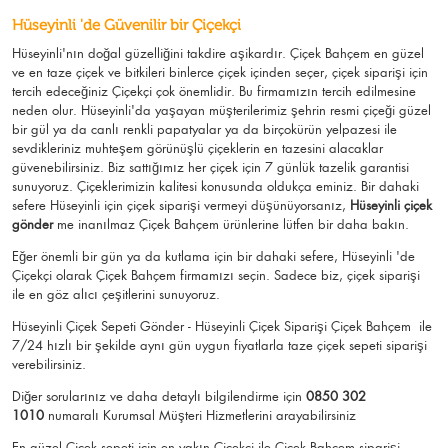
Hüseyinli 'de Güvenilir bir Çiçekçi
Hüseyinli'nın doğal güzelliğini takdire aşikardır.
Çiçek Bahçem
en güzel
ve en taze çiçek ve bitkileri binlerce çiçek içinden seçer, çiçek siparişi için
tercih edeceğiniz Çiçekçi çok önemlidir. Bu firmamızın tercih edilmesine
neden olur.
Hüseyinli
'da yaşayan müşterilerimiz şehrin resmi çiçeği güzel
bir gül ya da canlı renkli papatyalar ya da birçokürün yelpazesi ile
sevdikleriniz muhteşem görünüşlü
çiçeklerin en tazesini alacaklar
güvenebilirsiniz.
Biz sattığımız her çiçek için 7 günlük tazelik garantisi
sunuyoruz. Çiçeklerimizin kalitesi konusunda oldukça eminiz.
Bir dahaki
sefere Hüseyinli için
çiçek siparişi vermeyi düşünüyorsanız,
Hüseyinli çiçek
gönder
me
inanılmaz Çiçek Bahçem ürünlerine lütfen bir daha bakın.
Eğer önemli bir gün ya da kutlama için bir dahaki sefere, Hüseyinli 'de
Çiçekçi olarak Çiçek Bahçem firmamızı seçin. Sadece biz, çiçek siparişi
ile en göz alıcı çeşitlerini sunuyoruz.
Hüseyinli Çiçek Sepeti Gönder - Hüseyinli Çiçek Siparişi Çiçek Bahçem
ile
7/24 hızlı bir şekilde aynı gün uygun fiyatlarla taze çiçek sepeti siparişi
verebilirsiniz.
Diğer sorularınız ve daha detaylı bilgilendirme için
0850 302
1010
numaralı Kurumsal Müşteri Hizmetlerini arayabilirsiniz
En güzel
Çiçek
sepeti için en yakın Çiçekçi ile Çiçek Bahçem siparişi.