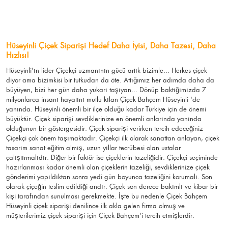
Hüseyinli Çiçek Siparişi Hedef Daha İyisi, Daha Tazesi, Daha
Hızlısı!
Hüseyinli'ın lider Çiçekçi uzmanının gücü artık bizimle... Herkes çiçek
diyor ama bizimkisi bir tutkudan da öte. Attığımız her adımda daha da
büyüyen, bizi her gün daha yukarı taşıyan... Dönüp baktığımızda 7
milyonlarca insanı hayatını mutlu kılan Çiçek Bahçem Hüseyinli 'de
yanında. Hüseyinli önemli bir ilçe olduğu kadar Türkiye için de önemi
büyüktür. Çiçek siparişi sevdiklerinize en önemli anlarında yanında
olduğunun bir göstergesidir. Çiçek siparişi verirken tercih edeceğiniz
Çiçekçi çok önem taşımaktadır. Çiçekçi ilk olarak sanattan anlayan, çiçek
tasarım sanat eğitim almış, uzun yıllar tecrübesi olan ustalar
çalıştırmalıdır. Diğer bir faktör ise çiçeklerin tazeliğidir. Çiçekçi seçiminde
hazırlanması kadar önemli olan çiçeklerin tazeliği, sevdiklerinize çiçek
gönderimi yapıldıktan sonra yedi gün boyunca tazeliğini korumalı. Son
olarak çiçeğin teslim edildiği andır. Çiçek son derece bakımlı ve kibar bir
kişi tarafından sunulması gerekmekte. İşte bu nedenle Çiçek Bahçem
Hüseyinli çiçek siparişi denilince ilk akla gelen firma olmuş ve
müşterilerimiz çiçek siparişi için Çiçek Bahçem'i tercih etmişlerdir.