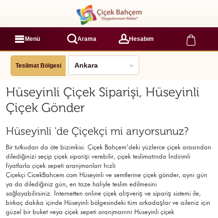
Menü
Arama
Hesabım
Teslimat Bölgesi
Hüseyinli Çiçek Siparişi, Hüseyinli
Çiçek Gönder
Hüseyinli 'de Çiçekçi mi arıyorsunuz?
Bir tutkudan da öte bizimkisi. Çiçek Bahçem'deki yüzlerce çiçek arasından
dilediğinizi seçip çiçek siparişi verebilir, çiçek
teslimatında İndirimli
fiyatlarla çiçek sepeti aranjmanları
hızlı
Çiçekçi
CicekBahcem.com Hüseyinli
ve semtlerine çiçek gönder, aynı gün
ya da dilediğiniz gün, en taze haliyle teslim edilmesini
sağlayabilirsiniz. İnternetten online çiçek alışveriş ve sipariş sistemi ile,
birkaç dakika içinde Hüseyinli bölgesindeki tüm arkadaşlar ve aileniz için
güzel bir buket veya çiçek sepeti aranjmanını Hüseyinli çiçek