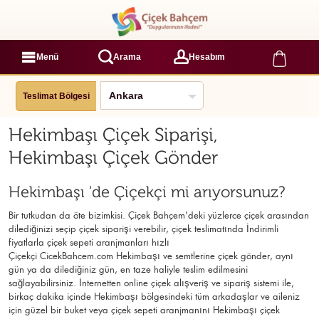
Menü
Arama
Hesabım
Teslimat Bölgesi
Hekimbaşı Çiçek Siparişi,
Hekimbaşı Çiçek Gönder
Hekimbaşı 'de Çiçekçi mi arıyorsunuz?
Bir tutkudan da öte bizimkisi. Çiçek Bahçem'deki yüzlerce çiçek arasından
dilediğinizi seçip çiçek siparişi verebilir, çiçek
teslimatında İndirimli
fiyatlarla çiçek sepeti aranjmanları
hızlı
Çiçekçi
CicekBahcem.com Hekimbaşı
ve semtlerine çiçek gönder, aynı
gün ya da dilediğiniz gün, en taze haliyle teslim edilmesini
sağlayabilirsiniz. İnternetten online çiçek alışveriş ve sipariş sistemi ile,
birkaç dakika içinde Hekimbaşı bölgesindeki tüm arkadaşlar ve aileniz
için güzel bir buket veya çiçek sepeti aranjmanını Hekimbaşı çiçek