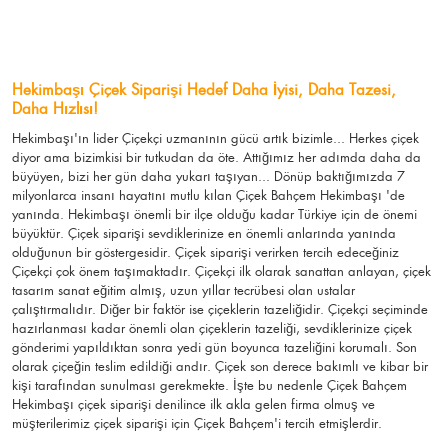
Hekimbaşı Çiçek Siparişi Hedef Daha İyisi, Daha Tazesi,
Daha Hızlısı!
Hekimbaşı'ın lider Çiçekçi uzmanının gücü artık bizimle... Herkes çiçek
diyor ama bizimkisi bir tutkudan da öte. Attığımız her adımda daha da
büyüyen, bizi her gün daha yukarı taşıyan... Dönüp baktığımızda 7
milyonlarca insanı hayatını mutlu kılan Çiçek Bahçem Hekimbaşı 'de
yanında. Hekimbaşı önemli bir ilçe olduğu kadar Türkiye için de önemi
büyüktür. Çiçek siparişi sevdiklerinize en önemli anlarında yanında
olduğunun bir göstergesidir. Çiçek siparişi verirken tercih edeceğiniz
Çiçekçi çok önem taşımaktadır. Çiçekçi ilk olarak sanattan anlayan, çiçek
tasarım sanat eğitim almış, uzun yıllar tecrübesi olan ustalar
çalıştırmalıdır. Diğer bir faktör ise çiçeklerin tazeliğidir. Çiçekçi seçiminde
hazırlanması kadar önemli olan çiçeklerin tazeliği, sevdiklerinize çiçek
gönderimi yapıldıktan sonra yedi gün boyunca tazeliğini korumalı. Son
olarak çiçeğin teslim edildiği andır. Çiçek son derece bakımlı ve kibar bir
kişi tarafından sunulması gerekmekte. İşte bu nedenle Çiçek Bahçem
Hekimbaşı çiçek siparişi denilince ilk akla gelen firma olmuş ve
müşterilerimiz çiçek siparişi için Çiçek Bahçem'i tercih etmişlerdir.