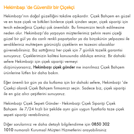
Hekimbaşı 'de Güvenilir bir Çiçekçi
Hekimbaşı'nın doğal güzelliğini takdire aşikardır.
Çiçek Bahçem
en güzel
ve en taze çiçek ve bitkileri binlerce çiçek içinden seçer, çiçek siparişi için
tercih edeceğiniz Çiçekçi çok önemlidir. Bu firmamızın tercih edilmesine
neden olur.
Hekimbaşı
'da yaşayan müşterilerimiz şehrin resmi çiçeği
güzel bir gül ya da canlı renkli papatyalar ya da birçokürün yelpazesi ile
sevdikleriniz muhteşem görünüşlü
çiçeklerin en tazesini alacaklar
güvenebilirsiniz.
Biz sattığımız her çiçek için 7 günlük tazelik garantisi
sunuyoruz. Çiçeklerimizin kalitesi konusunda oldukça eminiz.
Bir dahaki
sefere Hekimbaşı için
çiçek siparişi vermeyi
düşünüyorsanız,
Hekimbaşı çiçek gönder
me
inanılmaz Çiçek Bahçem
ürünlerine lütfen bir daha bakın.
Eğer önemli bir gün ya da kutlama için bir dahaki sefere, Hekimbaşı 'de
Çiçekçi olarak Çiçek Bahçem firmamızı seçin. Sadece biz, çiçek siparişi
ile en göz alıcı çeşitlerini sunuyoruz.
Hekimbaşı Çiçek Sepeti Gönder - Hekimbaşı Çiçek Siparişi Çiçek
Bahçem
ile 7/24 hızlı bir şekilde aynı gün uygun fiyatlarla taze çiçek
sepeti siparişi verebilirsiniz.
Diğer sorularınız ve daha detaylı bilgilendirme için
0850 302
1010
numaralı Kurumsal Müşteri Hizmetlerini arayabilirsiniz