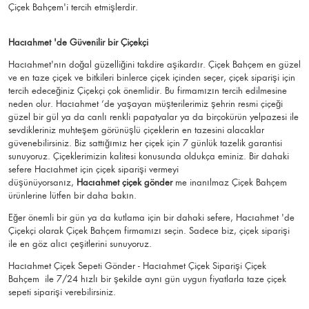
Çiçek Bahçem'i tercih etmişlerdir.
Hacıahmet 'de Güvenilir bir Çiçekçi
Hacıahmet'nın doğal güzelliğini takdire aşikardır. Çiçek Bahçem en güzel
ve en taze çiçek ve bitkileri binlerce çiçek içinden seçer, çiçek siparişi için
tercih edeceğiniz Çiçekçi çok önemlidir. Bu firmamızın tercih edilmesine
neden olur. Hacıahmet ‘de yaşayan müşterilerimiz şehrin resmi çiçeği
güzel bir gül ya da canlı renkli papatyalar ya da birçokürün yelpazesi ile
sevdikleriniz muhteşem görünüşlü çiçeklerin en tazesini alacaklar
güvenebilirsiniz. Biz sattığımız her çiçek için 7 günlük tazelik garantisi
sunuyoruz. Çiçeklerimizin kalitesi konusunda oldukça eminiz. Bir dahaki
sefere Hacıahmet için çiçek siparişi vermeyi
düşünüyorsanız,
Hacıahmet çiçek gönder
me inanılmaz Çiçek Bahçem
ürünlerine lütfen bir daha bakın.
Eğer önemli bir gün ya da kutlama için bir dahaki sefere, Hacıahmet 'de
Çiçekçi olarak Çiçek Bahçem firmamızı seçin. Sadece biz, çiçek siparişi
ile en göz alıcı çeşitlerini sunuyoruz.
Hacıahmet Çiçek Sepeti Gönder - Hacıahmet Çiçek Siparişi Çiçek
Bahçem
ile 7/24 hızlı bir şekilde aynı gün uygun fiyatlarla taze çiçek
sepeti siparişi verebilirsiniz.