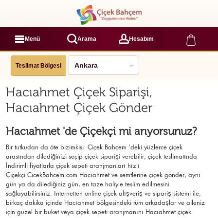
Menü
Arama
Hesabım
Teslimat Bölgesi
Hacıahmet Çiçek Siparişi,
Hacıahmet Çiçek Gönder
Hacıahmet 'de Çiçekçi mi arıyorsunuz?
Bir tutkudan da öte bizimkisi. Çiçek Bahçem ‘deki yüzlerce çiçek
arasından dilediğinizi seçip çiçek siparişi verebilir, çiçek
teslimatında
İndirimli fiyatlarla çiçek sepeti aranjmanları
hızlı
Çiçekçi
CicekBahcem.com Hacıahmet
ve semtlerine çiçek gönder, aynı
gün ya da dilediğiniz gün, en taze haliyle teslim edilmesini
sağlayabilirsiniz. İnternetten online çiçek alışveriş ve sipariş sistemi ile,
birkaç dakika içinde Hacıahmet bölgesindeki tüm arkadaşlar ve aileniz
için güzel bir buket veya çiçek sepeti aranjmanını Hacıahmet çiçek