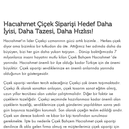
Hacıahmet Çiçek Siparişi Hedef Daha
İyisi, Daha Tazesi, Daha Hızlısı!
Hacıahmet'ın lider Çiçekçi uzmanının gücü artık bizimle... Herkes çiçek
diyor ama bizimkisi bir tutkudan da öte. Attığımız her adımda daha da
büyüyen, bizi her gün daha yukarı taşıyan... Dönüp baktığımızda 7
milyonlarca insanı hayatını mutlu kılan Çiçek Bahçem Hacıahmet 'de
yanında. Hacıahmet önemli bir ilçe olduğu kadar Türkiye için de önemi
büyüktür. Çiçek siparişi sevdiklerinize en önemli anlarında yanında
olduğunun bir göstergesidir.
Çiçek siparişi verirken tercih edeceğiniz Çiçekçi çok önem taşımaktadır.
Çiçekçi ilk olarak sanattan anlayan, çiçek tasarım sanat eğitim almış,
uzun yıllar tecrübesi olan ustalar çalıştırmalıdır. Diğer bir faktör ise
çiçeklerin tazeliğidir. Çiçekçi seçiminde hazırlanması kadar önemli olan
çiçeklerin tazeliği, sevdiklerinize çiçek gönderimi yapıldıktan sonra yedi
gün boyunca tazeliğini korumalı. Son olarak çiçeğin teslim edildiği andır.
Çiçek son derece bakımlı ve kibar bir kişi tarafından sunulması
gerekmekte. İşte bu nedenle Çiçek Bahçem Hacıahmet çiçek siparişi
denilince ilk akla gelen firma olmuş ve müşterilerimiz çiçek siparişi için