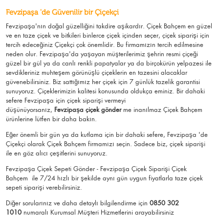
Fevzipaşa 'de Güvenilir bir Çiçekçi
Fevzipaşa'nın doğal güzelliğini takdire aşikardır.
Çiçek Bahçem
en güzel
ve en taze çiçek ve bitkileri binlerce çiçek içinden seçer, çiçek siparişi için
tercih edeceğiniz Çiçekçi çok önemlidir. Bu firmamızın tercih edilmesine
neden olur.
Fevzipaşa
'da yaşayan müşterilerimiz şehrin resmi çiçeği
güzel bir gül ya da canlı renkli papatyalar ya da birçokürün yelpazesi ile
sevdikleriniz muhteşem görünüşlü
çiçeklerin en tazesini alacaklar
güvenebilirsiniz.
Biz sattığımız her çiçek için 7 günlük tazelik garantisi
sunuyoruz. Çiçeklerimizin kalitesi konusunda oldukça eminiz.
Bir dahaki
sefere Fevzipaşa için
çiçek siparişi vermeyi
düşünüyorsanız,
Fevzipaşa çiçek gönder
me
inanılmaz Çiçek Bahçem
ürünlerine lütfen bir daha bakın.
Eğer önemli bir gün ya da kutlama için bir dahaki sefere, Fevzipaşa 'de
Çiçekçi olarak Çiçek Bahçem firmamızı seçin. Sadece biz, çiçek siparişi
ile en göz alıcı çeşitlerini sunuyoruz.
Fevzipaşa Çiçek Sepeti Gönder - Fevzipaşa Çiçek Siparişi Çiçek
Bahçem
ile 7/24 hızlı bir şekilde aynı gün uygun fiyatlarla taze çiçek
sepeti siparişi verebilirsiniz.
Diğer sorularınız ve daha detaylı bilgilendirme için
0850 302
1010
numaralı Kurumsal Müşteri Hizmetlerini arayabilirsiniz