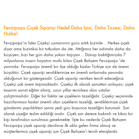
Fevzipaşa Çiçek Siparişi Hedef Daha İyisi, Daha Tazesi, Daha
Hızlısı!
Fevzipaşa'ın lider Çiçekçi uzmanının gücü artık bizimle... Herkes çiçek
diyor ama bizimkisi bir tutkudan da öte. Attığımız her adımda daha da
büyüyen, bizi her gün daha yukarı taşıyan... Dönüp baktığımızda 7
milyonlarca insanı hayatını mutlu kılan Çiçek Bahçem Fevzipaşa 'de
yanında. Fevzipaşa önemli bir ilçe olduğu kadar Türkiye için de önemi
büyüktür. Çiçek siparişi sevdiklerinize en önemli anlarında yanında
olduğunun bir göstergesidir. Çiçek siparişi verirken tercih edeceğiniz
Çiçekçi çok önem taşımaktadır. Çiçekçi ilk olarak sanattan anlayan, çiçek
tasarım sanat eğitim almış, uzun yıllar tecrübesi olan ustalar
çalıştırmalıdır. Diğer bir faktör ise çiçeklerin tazeliğidir. Çiçekçi seçiminde
hazırlanması kadar önemli olan çiçeklerin tazeliği, sevdiklerinize çiçek
gönderimi yapıldıktan sonra yedi gün boyunca tazeliğini korumalı. Son
olarak çiçeğin teslim edildiği andır. Çiçek son derece bakımlı ve kibar bir
kişi tarafından sunulması gerekmekte. İşte bu nedenle Çiçek Bahçem
Fevzipaşa çiçek siparişi denilince ilk akla gelen firma olmuş ve
müşterilerimiz çiçek siparişi için Çiçek Bahçem'i tercih etmişlerdir.