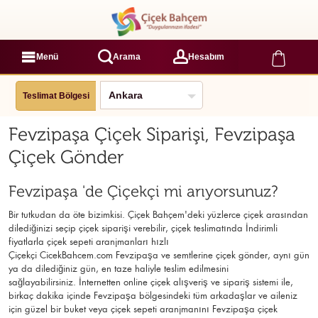
Menü
Arama
Hesabım
Teslimat Bölgesi
Fevzipaşa Çiçek Siparişi, Fevzipaşa
Çiçek Gönder
Fevzipaşa 'de Çiçekçi mi arıyorsunuz?
Bir tutkudan da öte bizimkisi. Çiçek Bahçem'deki yüzlerce çiçek arasından
dilediğinizi seçip çiçek siparişi verebilir, çiçek
teslimatında İndirimli
fiyatlarla çiçek sepeti aranjmanları
hızlı
Çiçekçi
CicekBahcem.com Fevzipaşa
ve semtlerine çiçek gönder, aynı gün
ya da dilediğiniz gün, en taze haliyle teslim edilmesini
sağlayabilirsiniz. İnternetten online çiçek alışveriş ve sipariş sistemi ile,
birkaç dakika içinde Fevzipaşa bölgesindeki tüm arkadaşlar ve aileniz
için güzel bir buket veya çiçek sepeti aranjmanını Fevzipaşa çiçek