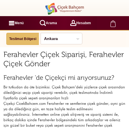
Menü
Arama
Hesabım
Teslimat Bölgesi
Ferahevler Çiçek Siparişi, Ferahevler
Çiçek Gönder
Ferahevler 'de Çiçekçi mi arıyorsunuz?
Bir tutkudan da öte bizimkisi. Çiçek Bahçem'deki yüzlerce çiçek arasından
dilediğinizi seçip çiçek siparişi verebilir, çiçek
teslimatında İndirimli
fiyatlarla çiçek sepeti aranjmanları
hızlı
Çiçekçi
CicekBahcem.com Ferahevler
ve semtlerine çiçek gönder, aynı gün
ya da dilediğiniz gün, en taze haliyle teslim edilmesini
sağlayabilirsiniz. İnternetten online çiçek alışveriş ve sipariş sistemi ile,
birkaç dakika içinde Ferahevler bölgesindeki tüm arkadaşlar ve aileniz
için güzel bir buket veya çiçek sepeti aranjmanını Ferahevler çiçek