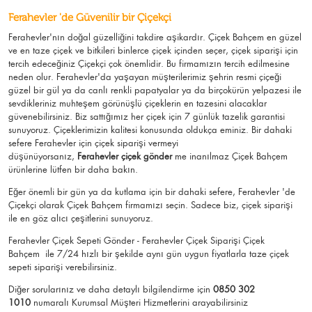
Ferahevler 'de Güvenilir bir Çiçekçi
Ferahevler'nın doğal güzelliğini takdire aşikardır.
Çiçek Bahçem
en güzel
ve en taze çiçek ve bitkileri binlerce çiçek içinden seçer, çiçek siparişi için
tercih edeceğiniz Çiçekçi çok önemlidir. Bu firmamızın tercih edilmesine
neden olur.
Ferahevler
'da yaşayan müşterilerimiz şehrin resmi çiçeği
güzel bir gül ya da canlı renkli papatyalar ya da birçokürün yelpazesi ile
sevdikleriniz muhteşem görünüşlü
çiçeklerin en tazesini alacaklar
güvenebilirsiniz.
Biz sattığımız her çiçek için 7 günlük tazelik garantisi
sunuyoruz. Çiçeklerimizin kalitesi konusunda oldukça eminiz.
Bir dahaki
sefere Ferahevler için
çiçek siparişi vermeyi
düşünüyorsanız,
Ferahevler çiçek gönder
me
inanılmaz Çiçek Bahçem
ürünlerine lütfen bir daha bakın.
Eğer önemli bir gün ya da kutlama için bir dahaki sefere, Ferahevler 'de
Çiçekçi olarak Çiçek Bahçem firmamızı seçin. Sadece biz, çiçek siparişi
ile en göz alıcı çeşitlerini sunuyoruz.
Ferahevler Çiçek Sepeti Gönder - Ferahevler Çiçek Siparişi Çiçek
Bahçem
ile 7/24 hızlı bir şekilde aynı gün uygun fiyatlarla taze çiçek
sepeti siparişi verebilirsiniz.
Diğer sorularınız ve daha detaylı bilgilendirme için
0850 302
1010
numaralı Kurumsal Müşteri Hizmetlerini arayabilirsiniz