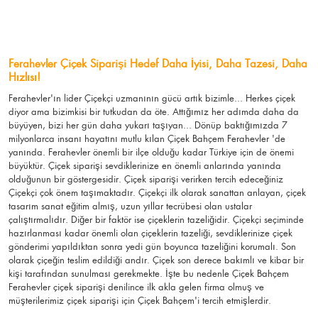
Ferahevler Çiçek Siparişi Hedef Daha İyisi, Daha Tazesi, Daha
Hızlısı!
Ferahevler'ın lider Çiçekçi uzmanının gücü artık bizimle... Herkes çiçek
diyor ama bizimkisi bir tutkudan da öte. Attığımız her adımda daha da
büyüyen, bizi her gün daha yukarı taşıyan... Dönüp baktığımızda 7
milyonlarca insanı hayatını mutlu kılan Çiçek Bahçem Ferahevler 'de
yanında. Ferahevler önemli bir ilçe olduğu kadar Türkiye için de önemi
büyüktür. Çiçek siparişi sevdiklerinize en önemli anlarında yanında
olduğunun bir göstergesidir. Çiçek siparişi verirken tercih edeceğiniz
Çiçekçi çok önem taşımaktadır. Çiçekçi ilk olarak sanattan anlayan, çiçek
tasarım sanat eğitim almış, uzun yıllar tecrübesi olan ustalar
çalıştırmalıdır. Diğer bir faktör ise çiçeklerin tazeliğidir. Çiçekçi seçiminde
hazırlanması kadar önemli olan çiçeklerin tazeliği, sevdiklerinize çiçek
gönderimi yapıldıktan sonra yedi gün boyunca tazeliğini korumalı. Son
olarak çiçeğin teslim edildiği andır. Çiçek son derece bakımlı ve kibar bir
kişi tarafından sunulması gerekmekte. İşte bu nedenle Çiçek Bahçem
Ferahevler çiçek siparişi denilince ilk akla gelen firma olmuş ve
müşterilerimiz çiçek siparişi için Çiçek Bahçem'i tercih etmişlerdir.