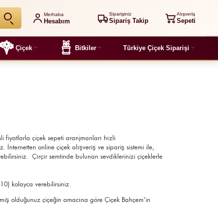
Siparişiniz
Alışveriş
Merhaba
Sipariş Takip
Sepeti
Hesabım
Çiçek
Bitkiler
Türkiye Çiçek Siparişi
li fiyatlarla çiçek sepeti aranjmanları
hızlı
 İnternetten online çiçek alışveriş ve sipariş sistemi ile,
bilirsiniz. Çırçır semtinde bulunan sevdiklerinizi çiçeklerle
10) kolayca verebilirsiniz.
göndermiş olduğunuz çiçeğin amacına göre Çiçek Bahçem'in