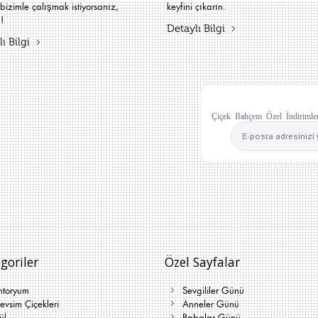
bizimle çalışmak istiyorsanız,
keyfini çıkarın.
!
Detaylı Bilgi
ı Bilgi
Çiçek Bahçem Özel İndirimler
goriler
Özel Sayfalar
ntoryum
Sevgililer Günü
vsim Çiçekleri
Anneler Günü
ül
Babalar Günü