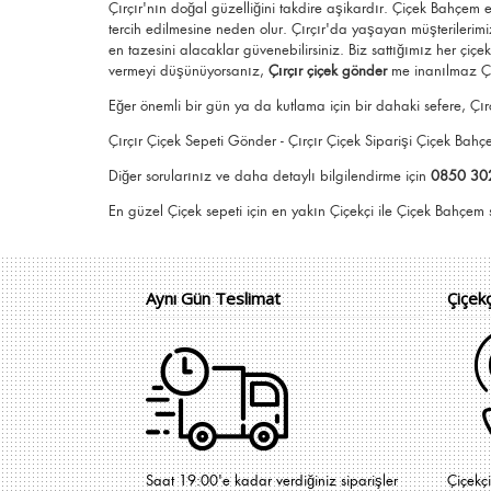
Çırçır'nın doğal güzelliğini takdire aşikardır.
Çiçek Bahçem
e
tercih edilmesine neden olur.
Çırçır
'da yaşayan müşterilerimiz
en tazesini alacaklar güvenebilirsiniz.
Biz sattığımız her çiçe
vermeyi düşünüyorsanız,
Çırçır çiçek gönder
me
inanılmaz Ç
Eğer önemli bir gün ya da kutlama için bir dahaki sefere, Çırç
Çırçır Çiçek Sepeti Gönder - Çırçır Çiçek Siparişi Çiçek Bah
Diğer sorularınız ve daha detaylı bilgilendirme için
0850 30
En güzel
Çiçek
sepeti için en yakın Çiçekçi il
Aynı Gün Teslimat
Çiçek
Saat 19:00'e kadar verdiğiniz siparişler
Çiçekç