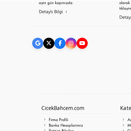
aynı gün kapınızda.
olarak 
tıklayın
Detaylı Bilgi
Detayl
CicekBahcem.com
Kate
Firma Profili
A
Banka Hesaplarımız
Me
İletişim Bilgileri
G