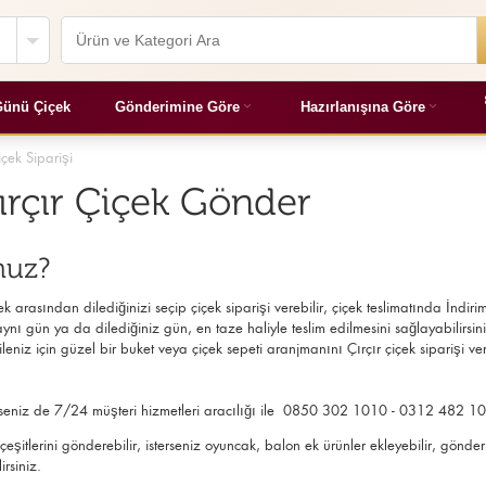
ünü Çiçek
Gönderimine Göre
Hazırlanışına Göre
içek Siparişi
Çırçır Çiçek Gönder
nuz?
 arasından dilediğinizi seçip çiçek siparişi verebilir, çiçek
teslimatında İndirim
nı gün ya da dilediğiniz gün, en taze haliyle teslim edilmesini sağlayabilirsiniz.
niz için güzel bir buket veya çiçek sepeti aranjmanını Çırçır çiçek siparişi vere
 isterseniz de 7/24 müşteri hizmetleri aracılığı ile 0850 302 1010 - 0312 482 10
çek çeşitlerini gönderebilir, isterseniz oyuncak, balon ek ürünler ekleyebilir, 
irsiniz.