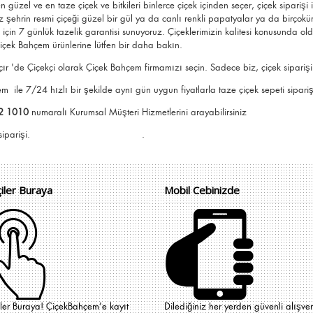
n güzel ve en taze çiçek ve bitkileri binlerce çiçek içinden seçer, çiçek siparişi
 şehrin resmi çiçeği güzel bir gül ya da canlı renkli papatyalar ya da birçokü
k için 7 günlük tazelik garantisi sunuyoruz. Çiçeklerimizin kalitesi konusunda o
içek Bahçem ürünlerine lütfen bir daha bakın.
ır 'de Çiçekçi olarak Çiçek Bahçem firmamızı seçin. Sadece biz, çiçek siparişi i
çem
ile 7/24 hızlı bir şekilde aynı gün uygun fiyatlarla taze çiçek sepeti siparişi
2 1010
numaralı Kurumsal Müşteri Hizmetlerini arayabilirsiniz
e Çiçek Bahçem siparişi. .
çiler Buraya
Mobil Cebinizde
iler Buraya! ÇiçekBahçem'e kayıt
Dilediğiniz her yerden güvenli alışver