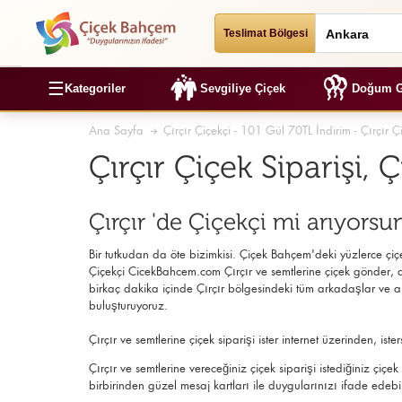
Teslimat Bölgesi
☰
Kategoriler
Sevgiliye Çiçek
Doğum G
Ana Sayfa
Çırçır Çiçekçi - 101 Gül 70TL İndirim - Çırçır Ç
Çırçır Çiçek Siparişi, 
Çırçır 'de Çiçekçi mi arıyorsu
Bir tutkudan da öte bizimkisi. Çiçek Bahçem'deki yüzlerce çiçek
Çiçekçi
CicekBahcem.com Çırçır
ve semtlerine çiçek gönder, ay
birkaç dakika içinde Çırçır bölgesindeki tüm arkadaşlar ve aile
buluşturuyoruz.
Çırçır ve semtlerine çiçek siparişi ister internet üzerinden,
Çırçır ve semtlerine vereceğiniz çiçek siparişi istediğiniz çi
birbirinden güzel mesaj kartları ile duygularınızı ifade edebil