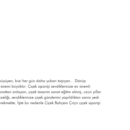
a büyüyen, bizi her gün daha yukarı taşıyan... Dönüp
önemi büyüktür. Çiçek siparişi sevdiklerinize en önemli
anattan anlayan, çiçek tasarım sanat eğitim almış, uzun yıllar
tazeliği, sevdiklerinize çiçek gönderimi yapıldıktan sonra yedi
erekmekte. İşte bu nedenle Çiçek Bahçem Çırçır çiçek siparişi