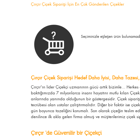
Çırçır Çiçek Siparişi İçin En Çok Gönderilen Çiçekler
Seçiminizle eşleşen ürün bulunamad
Çırçır Çiçek Siparişi Hedef Daha İyisi, Daha Tazesi,
Çırçır'ın lider Çiçekçi uzmanının gücü artık bizimle... Herk
baktığımızda 7 milyonlarca insanı hayatını mutlu kılan Çiçek 
anlarında yanında olduğunun bir göstergesidir. Çiçek siparişi
tecrübesi olan ustalar çalıştırmalıdır. Diğer bir faktör ise çi
gün boyunca tazeliğini korumalı. Son olarak çiçeğin teslim ed
denilince ilk akla gelen firma olmuş ve müşterilerimiz çiçek sip
Çırçır 'de Güvenilir bir Çiçekçi