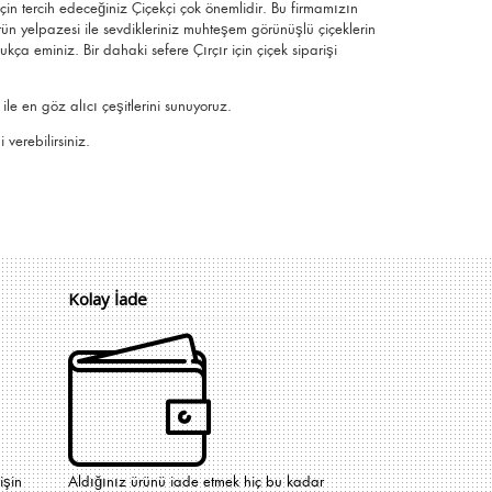
 için tercih edeceğiniz Çiçekçi çok önemlidir. Bu firmamızın
rün yelpazesi ile sevdikleriniz muhteşem görünüşlü
çiçeklerin
ldukça eminiz.
Bir dahaki sefere Çırçır için
çiçek siparişi
le en göz alıcı çeşitlerini sunuyoruz.
 verebilirsiniz.
Kolay İade
işin
Aldığınız ürünü iade etmek hiç bu kadar