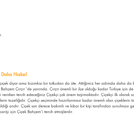
ı.
 Daha Hızlısı!
es çiçek diyor ama bizimkisi bir tutkudan da öte. Attığımız her adımda daha d
Bahçem Çırçır 'de yanında. Çırçır önemli bir ilçe olduğu kadar Türkiye için de 
 verirken tercih edeceğiniz Çiçekçi çok önem taşımaktadır. Çiçekçi ilk olarak s
çeklerin tazeliğidir. Çiçekçi seçiminde hazırlanması kadar önemli olan çiçeklerin 
ildiği andır. Çiçek son derece bakımlı ve kibar bir kişi tarafından sunulması g
arişi için Çiçek Bahçem'i tercih etmişlerdir.