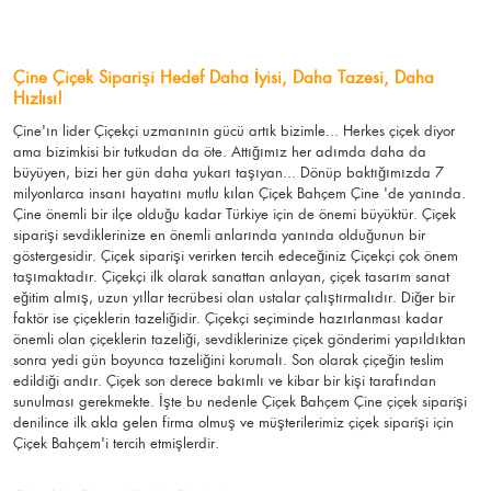
Çine Çiçek Siparişi Hedef Daha İyisi, Daha Tazesi, Daha
Hızlısı!
Çine'ın lider Çiçekçi uzmanının gücü artık bizimle... Herkes çiçek diyor
ama bizimkisi bir tutkudan da öte. Attığımız her adımda daha da
büyüyen, bizi her gün daha yukarı taşıyan... Dönüp baktığımızda 7
milyonlarca insanı hayatını mutlu kılan Çiçek Bahçem Çine 'de yanında.
Çine önemli bir ilçe olduğu kadar Türkiye için de önemi büyüktür. Çiçek
siparişi sevdiklerinize en önemli anlarında yanında olduğunun bir
göstergesidir. Çiçek siparişi verirken tercih edeceğiniz Çiçekçi çok önem
taşımaktadır. Çiçekçi ilk olarak sanattan anlayan, çiçek tasarım sanat
eğitim almış, uzun yıllar tecrübesi olan ustalar çalıştırmalıdır. Diğer bir
faktör ise çiçeklerin tazeliğidir. Çiçekçi seçiminde hazırlanması kadar
önemli olan çiçeklerin tazeliği, sevdiklerinize çiçek gönderimi yapıldıktan
sonra yedi gün boyunca tazeliğini korumalı. Son olarak çiçeğin teslim
edildiği andır. Çiçek son derece bakımlı ve kibar bir kişi tarafından
sunulması gerekmekte. İşte bu nedenle Çiçek Bahçem Çine çiçek siparişi
denilince ilk akla gelen firma olmuş ve müşterilerimiz çiçek siparişi için
Çiçek Bahçem'i tercih etmişlerdir.