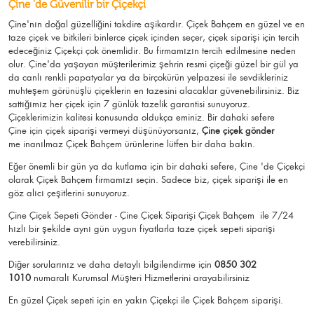
Çine 'de Güvenilir bir Çiçekçi
Çine'nın doğal güzelliğini takdire aşikardır.
Çiçek Bahçem
en güzel ve en
taze çiçek ve bitkileri binlerce çiçek içinden seçer, çiçek siparişi için tercih
edeceğiniz Çiçekçi çok önemlidir. Bu firmamızın tercih edilmesine neden
olur.
Çine
'da yaşayan müşterilerimiz şehrin resmi çiçeği güzel bir gül ya
da canlı renkli papatyalar ya da birçokürün yelpazesi ile sevdikleriniz
muhteşem görünüşlü
çiçeklerin en tazesini alacaklar güvenebilirsiniz.
Biz
sattığımız her çiçek için 7 günlük tazelik garantisi sunuyoruz.
Çiçeklerimizin kalitesi konusunda oldukça eminiz.
Bir dahaki sefere
Çine için
çiçek siparişi vermeyi düşünüyorsanız,
Çine çiçek gönder
me
inanılmaz Çiçek Bahçem ürünlerine lütfen bir daha bakın.
Eğer önemli bir gün ya da kutlama için bir dahaki sefere, Çine 'de Çiçekçi
olarak Çiçek Bahçem firmamızı seçin. Sadece biz, çiçek siparişi ile en
göz alıcı çeşitlerini sunuyoruz.
Çine Çiçek Sepeti Gönder - Çine Çiçek Siparişi Çiçek Bahçem
ile 7/24
hızlı bir şekilde aynı gün uygun fiyatlarla taze çiçek sepeti siparişi
verebilirsiniz.
Diğer sorularınız ve daha detaylı bilgilendirme için
0850 302
1010
numaralı Kurumsal Müşteri Hizmetlerini arayabilirsiniz
En güzel
Çiçek
sepeti için en yakın Çiçekçi ile Çiçek Bahçem siparişi.
.