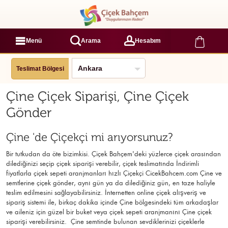
Menü
Arama
Hesabım
Teslimat Bölgesi
Çine Çiçek Siparişi, Çine Çiçek
Gönder
Çine 'de Çiçekçi mi arıyorsunuz?
Bir tutkudan da öte bizimkisi. Çiçek Bahçem'deki yüzlerce çiçek arasından
dilediğinizi seçip çiçek siparişi verebilir, çiçek
teslimatında İndirimli
fiyatlarla çiçek sepeti aranjmanları
hızlı Çiçekçi
CicekBahcem.com Çine
ve
semtlerine çiçek gönder, aynı gün ya da dilediğiniz gün, en taze haliyle
teslim edilmesini sağlayabilirsiniz. İnternetten online çiçek alışveriş ve
sipariş sistemi ile, birkaç dakika içinde Çine bölgesindeki tüm arkadaşlar
ve aileniz için güzel bir buket veya çiçek sepeti aranjmanını Çine çiçek
siparişi verebilirsiniz. Çine semtinde bulunan sevdiklerinizi çiçeklerle