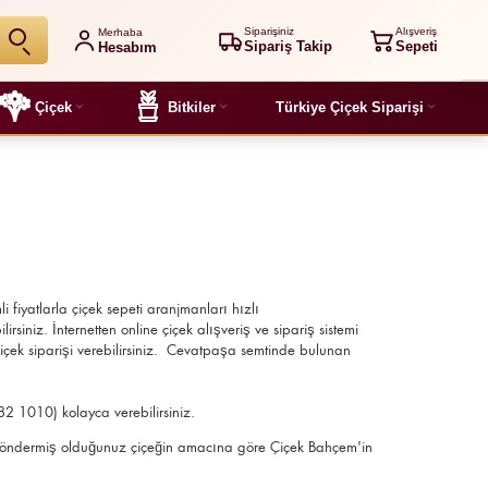
Siparişiniz
Alışveriş
Merhaba
Sipariş Takip
Sepeti
Hesabım
Çiçek
Bitkiler
Türkiye Çiçek Siparişi
r
li fiyatlarla çiçek sepeti aranjmanları
hızlı
rsiniz. İnternetten online çiçek alışveriş ve sipariş sistemi
içek siparişi verebilirsiniz. Cevatpaşa semtinde bulunan
82 1010) kolayca verebilirsiniz.
lir, göndermiş olduğunuz çiçeğin amacına göre Çiçek Bahçem'in