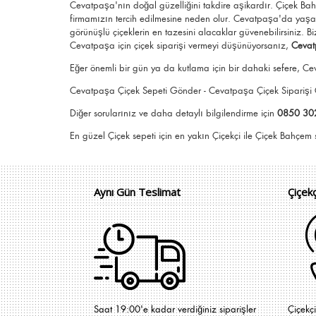
Cevatpaşa'nın doğal güzelliğini takdire aşikardır.
Çiçek Ba
firmamızın tercih edilmesine neden olur.
Cevatpaşa
'da yaşay
görünüşlü
çiçeklerin en tazesini alacaklar güvenebilirsiniz.
Bi
Cevatpaşa için
çiçek siparişi vermeyi düşünüyorsanız,
Cevat
Eğer önemli bir gün ya da kutlama için bir dahaki sefere, Cev
Cevatpaşa Çiçek Sepeti Gönder - Cevatpaşa Çiçek Sipariş
Diğer sorularınız ve daha detaylı bilgilendirme için
0850 30
En güzel
Çiçek
sepeti için en yakın Çiçekçi il
Aynı Gün Teslimat
Çiçek
Saat 19:00'e kadar verdiğiniz siparişler
Çiçekç