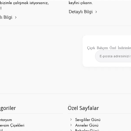
bizimle çalışmak istiyorsanız,
keyfini çıkarın.
!
Detaylı Bilgi
ı Bilgi
Çiçek Bahçem Özel İndirimler
goriler
Özel Sayfalar
ntoryum
Sevgililer Günü
vsim Çiçekleri
Anneler Günü
ül
Babalar Günü