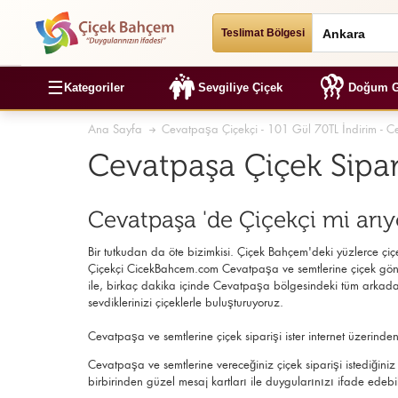
Teslimat Bölgesi
☰
Kategoriler
Sevgiliye Çiçek
Doğum G
Ana Sayfa
Cevatpaşa Çiçekçi - 101 Gül 70TL İndirim - C
Cevatpaşa Çiçek Sipa
Cevatpaşa 'de Çiçekçi mi arı
Bir tutkudan da öte bizimkisi. Çiçek Bahçem'deki yüzlerce çiçek
Çiçekçi
CicekBahcem.com Cevatpaşa
ve semtlerine çiçek gön
ile, birkaç dakika içinde Cevatpaşa bölgesindeki tüm arkadaş
sevdiklerinizi çiçeklerle buluşturuyoruz.
Cevatpaşa ve semtlerine çiçek siparişi ister internet üzerin
Cevatpaşa ve semtlerine vereceğiniz çiçek siparişi istediğini
birbirinden güzel mesaj kartları ile duygularınızı ifade edebil