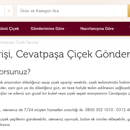
ünü Çiçek
Gönderimine Göre
Hazırlanışına Göre
evatpaşa Çiçek Siparişi
rişi, Cevatpaşa Çiçek Gönde
yorsunuz?
 arasından dilediğinizi seçip çiçek siparişi verebilir, çiçek
teslimatında İndirim
der, aynı gün ya da dilediğiniz gün, en taze haliyle teslim edilmesini sağlayabili
lar ve aileniz için güzel bir buket veya çiçek sepeti aranjmanını Cevatpaşa ç
den, isterseniz de 7/24 müşteri hizmetleri aracılığı ile 0850 302 1010 - 0312 4
z çiçek çeşitlerini gönderebilir, isterseniz oyuncak, balon ek ürünler ekleyebi
irsiniz.