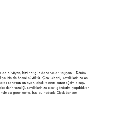
aha da büyüyen, bizi her gün daha yukarı taşıyan... Dönüp
e için de önemi büyüktür. Çiçek siparişi sevdiklerinize en
olarak sanattan anlayan, çiçek tasarım sanat eğitim almış,
çiçeklerin tazeliği, sevdiklerinize çiçek gönderimi yapıldıktan
n sunulması gerekmekte. İşte bu nedenle Çiçek Bahçem