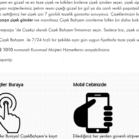
hçem
en güzel ve en taze çiçek ve bitkileri binlerce çiçek içinden seçer, çiçek si
an müşterilerimiz şehrin resmi çiçeği güzel bir gül ya da canlı renkli papatya
z sattığımız her çiçek için 7 günlük tazelik garantisi sunuyoruz. Çiçeklerimizin
paşa çiçek gönder
me
inanılmaz Çiçek Bahçem ürünlerine lütfen bir daha bak
atpaşa 'de Çiçekçi olarak Çiçek Bahçem firmamızı seçin. Sadece biz, çiçek sipar
i Çiçek Bahçem
ile 7/24 hızlı bir şekilde aynı gün uygun fiyatlarla taze çiçek sep
2 1010
numaralı Kurumsal Müşteri Hizmetlerini arayabilirsiniz
e Çiçek Bahçem siparişi. .
çiler Buraya
Mobil Cebinizde
iler Buraya! ÇiçekBahçem'e kayıt
Dilediğiniz her yerden güvenli alışver