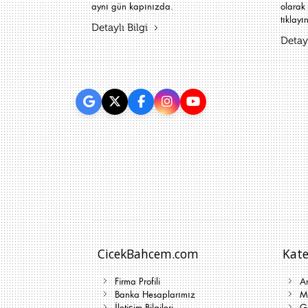
aynı gün kapınızda.
olarak 
tıklayın
Detaylı Bilgi
Detayl
CicekBahcem.com
Kate
Firma Profili
A
Banka Hesaplarımız
Me
İletişim Bilgileri
G